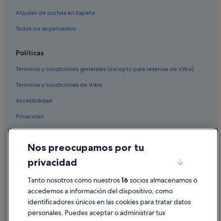
Alquiler de coches en España
Todos los alojamientos
Políticas
Términos y condiciones generales (excepto para reservas de Vrbo)
Términos y condiciones de Vrbo
Accesibilidad
Privacidad
Cookies
Nos preocupamos por tu
Condiciones de uso
privacidad
Información legal/contacto
Pautas sobre el contenido y cómo denunciar contenido
Tanto nosotros como nuestros
16
socios almacenamos o
accedemos a información del dispositivo, como
identificadores únicos en las cookies para tratar datos
Ayuda
personales. Puedes aceptar o administrar tus
Ayuda