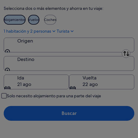
9
ago
Selecciona dos o más elementos y ahorra en tu viaje:
ago
-
9
Alojamientos
Vuelos
Coches
ago
1 habitación y 2 personas
Turista
Origen
Origen
Destino
Destino
Ida
Vuelta
21 ago
22 ago
Solo necesito alojamiento para una parte del viaje
Buscar