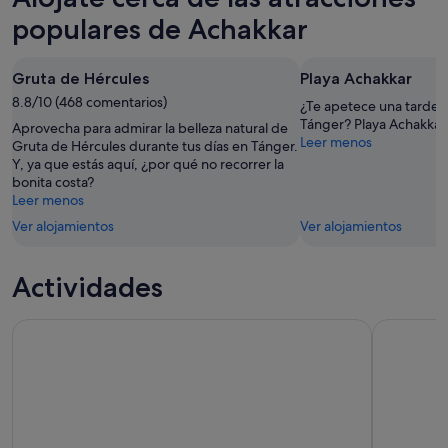
populares de Achakkar
Gruta de Hércules
Playa Achakkar
8.8/10 (468 comentarios)
¿Te apetece una tarde d
Tánger? Playa Achakkar 
Aprovecha para admirar la belleza natural de
Leer menos
Gruta de Hércules durante tus días en Tánger.
Y, ya que estás aquí, ¿por qué no recorrer la
bonita costa?
Leer menos
Ver alojamientos
Ver alojamientos
Actividades
Desde Tánger: Cap Spartel y la cueva de Hércules con pase
Tour priva