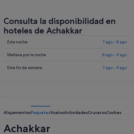
Consulta la disponibilidad en
hoteles de Achakkar
Comprueba
Esta noche
7 ago - 8 ago
los
precios
Comprueba
Mañana por la noche
8 ago - 9 ago
en
los
Achakkar
precios
Comprueba
Este fin de semana
7 ago - 9 ago
para
en
los
esta
Achakkar
precios
noche,
para
en
7
mañana
Achakkar
ago
por
para
-
la
este
8
noche,
fin
Alojamientos
Paquetes
Vuelos
Actividades
Cruceros
Coches
ago
8
de
ago
semana,
Achakkar
-
7