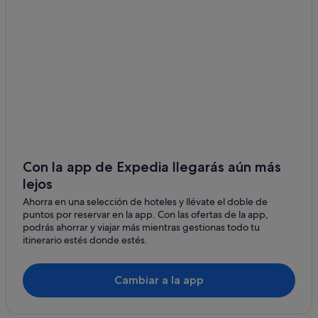
Quartier Hassani hoteles
Hoteles de lujo en Tánger
Boukhalef hoteles
Hoteles cerca de Iglesia de San Andrés
Hoteles de lujo en Región de Tánger-Tetuán-Alhucemas
Apartamentos en Tánger
Hoteles de 5 estrellas en Tánger
Hoteles de 4 estrellas en Medina de Tánger
Con la app de Expedia llegarás aún más
lejos
B&B en Tánger
Ahorra en una selección de hoteles y llévate el doble de
Casas privadas de vacaciones en Tánger
puntos por reservar en la app. Con las ofertas de la app,
Achakkar hoteles
podrás ahorrar y viajar más mientras gestionas todo tu
itinerario estés donde estés.
Hoteles para bodas en Región de Tánger-Tetuán-
Alhucemas
Cambiar a la app
Occidental hoteles en Tánger
Barrio Marshan hoteles