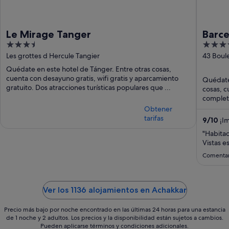
Le Mirage Tanger
Barce
3.5
5
out
out
Les grottes d Hercule Tangier
43 Boul
of
of
Quédate en este hotel de Tánger. Entre otras cosas,
5
5
cuenta con desayuno gratis, wifi gratis y aparcamiento
Quédate 
gratuito. Dos atracciones turísticas populares que ...
cosas, c
complet
...
Obtener
tarifas
9
/
10
¡Im
"Habita
Vistas e
Comentar
Ver los 1136 alojamientos en Achakkar
Precio más bajo por noche encontrado en las últimas 24 horas para una estancia
de 1 noche y 2 adultos. Los precios y la disponibilidad están sujetos a cambios.
Pueden aplicarse términos y condiciones adicionales.