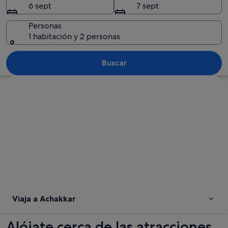
6 sept
7 sept
Personas
1 habitación y 2 personas
Un paisaje costero con acantilados roc
Buscar
Ver mapa
Viaja a Achakkar
Alójate cerca de las atracciones