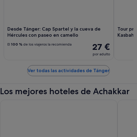
Desde Tánger: Cap Spartel y la cueva de
Tour pri
Hércules con paseo en camello
Kasbah, 
27 €
El
100 %
de los viajeros la recomienda
por adulto
Ver todas las actividades de Tánger
Los mejores hoteles de Achakkar
Le Mirage Tanger
Barcelo 