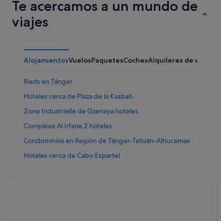
Te acercamos a un mundo de
viajes
Alojamientos
Vuelos
Paquetes
Coches
Alquileres de vacaci
Riads en Tánger
Hoteles cerca de Plaza de la Kasbah
Zone Industrielle de Gzenaya hoteles
Complexe Al Irfane 2 hoteles
Condominios en Región de Tánger-Tetuán-Alhucemas
Hoteles cerca de Cabo Espartel
Hoteles boutique en Tánger
Hoteles con spa en Tánger
Gueznaia hoteles
Hoteles en la playa en Tánger