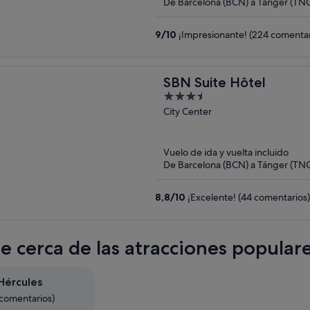
De Barcelona (BCN) a Tánger (TN
9
/
10
¡Impresionante! (224 comentar
SBN Suite Hôtel
3.5
out
City Center
of
5
Vuelo de ida y vuelta incluido
De Barcelona (BCN) a Tánger (TN
8,8
/
10
¡Excelente! (44 comentarios)
te cerca de las atracciones popular
Hércules
 comentarios)