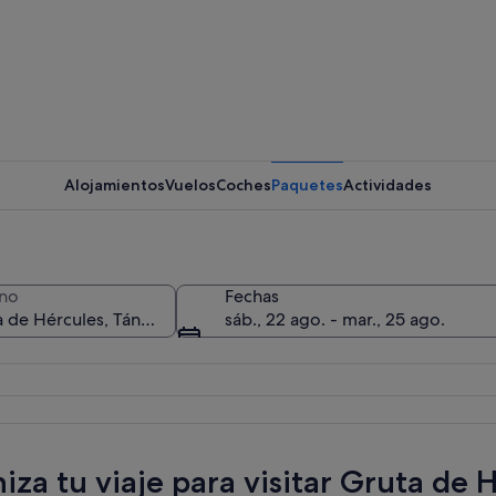
Silueta de
Alojamientos
Vuelos
Coches
Paquetes
Actividades
Entrada a
ino
Fechas
sáb., 22 ago. - mar., 25 ago.
 con un castillo sobre un promontorio rocoso, un mar tranquilo y una playa d
iza tu viaje para visitar Gruta de 