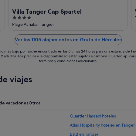
Villa Tanger Cap Spartel
4
out
Plage Achakar Tangier
of
5
Ver los 1105 alojamientos en Gruta de Hércules
io más bajo por noche encontrado en las últimas 24 horas para una estancia de 1 
 2 adultos. Los precios y la disponibilidad están sujetos a cambios. Pueden aplicar
términos y condiciones adicionales.
e viajes
 de vacaciones
Otros
Quartier Hassani hoteles
Atlas Hospitality hoteles en Tánger
B&B en Tánger