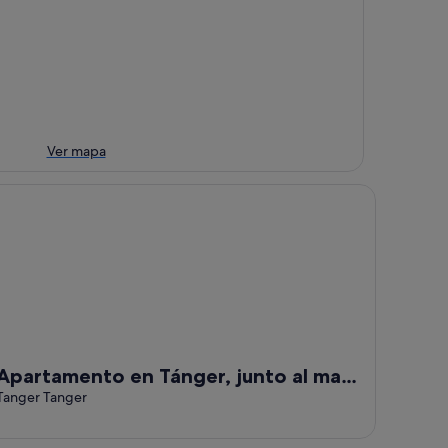
Ver mapa
artamento en Tánger, junto al mar con piscina y garaje.
Apartamento en Tánger, junto al mar
con piscina y garaje.
Tanger Tanger