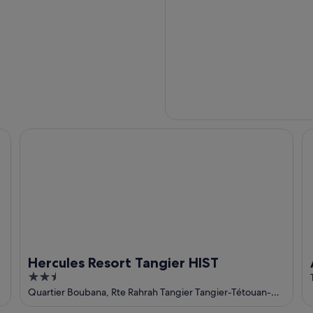
Hercules Resort Tangier HIST
Ap
Hercules Resort Tangier HIST
2.5
out
Quartier Boubana, Rte Rahrah Tangier Tangier-Tétouan-Al
Hoceima
of