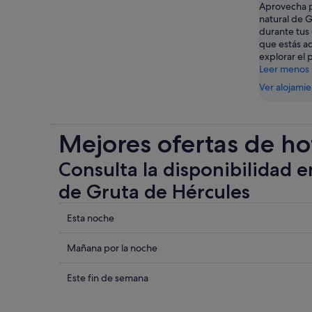
Aprovecha p
natural de 
durante tus 
que estás a
explorar el 
Leer menos
Ver alojami
Mejores ofertas de ho
Consulta la disponibilidad e
de Gruta de Hércules
Comprueba
Esta noche
los
precios
Comprueba
Mañana por la noche
cerca
los
de
precios
Comprueba
Este fin de semana
Gruta
cerca
los
de
de
precios