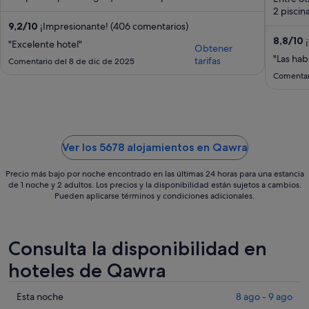
2 piscin
9,2
/
10
¡Impresionante! (406 comentarios)
8,8
/
10
¡
"Excelente hotel"
Obtener
"Las hab
tarifas
Comentario del 8 de dic de 2025
Comentari
Ver los 5678 alojamientos en Qawra
Precio más bajo por noche encontrado en las últimas 24 horas para una estancia
de 1 noche y 2 adultos. Los precios y la disponibilidad están sujetos a cambios.
Pueden aplicarse términos y condiciones adicionales.
Consulta la disponibilidad en
hoteles de Qawra
Comprueba
Esta noche
8 ago - 9 ago