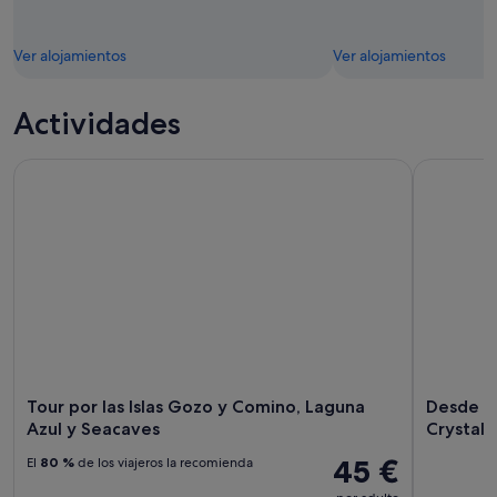
Ver alojamientos
Ver alojamientos
Actividades
Tour por las Islas Gozo y Comino, Laguna Azul y Seacaves
Desde Slie
Tour por las Islas Gozo y Comino, Laguna
Desde Sl
Azul y Seacaves
Crystal 
45 €
El
80 %
de los viajeros la recomienda