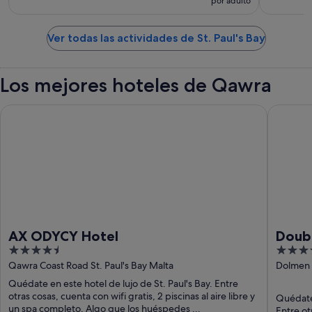
por adulto
Ver todas las actividades de St. Paul's Bay
Los mejores hoteles de Qawra
AX ODYCY Hotel
DoubleTr
AX ODYCY Hotel
Doubl
4.5
4
out
out
Qawra Coast Road St. Paul's Bay Malta
Dolmen S
of
of
Quédate en este hotel de lujo de St. Paul's Bay. Entre
5
5
otras cosas, cuenta con wifi gratis, 2 piscinas al aire libre y
Quédate 
un spa completo. Algo que los huéspedes ...
Entre ot