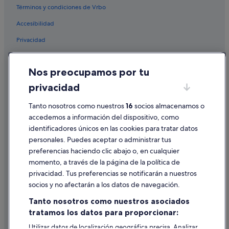
Términos y condiciones de Vrbo
Accesibilidad
Privacidad
Cookies
Nos preocupamos por tu
Condiciones de uso
privacidad
Información legal/contacto
Pautas sobre el contenido y cómo denunciar contenido
Tanto nosotros como nuestros
16
socios almacenamos o
accedemos a información del dispositivo, como
identificadores únicos en las cookies para tratar datos
Ayuda
personales. Puedes aceptar o administrar tus
Ayuda
preferencias haciendo clic abajo o, en cualquier
momento, a través de la página de la política de
Cancelar un vuelo
privacidad. Tus preferencias se notificarán a nuestros
Cancelar una reserva de hotel o de un alquiler vacacional
socios y no afectarán a los datos de navegación.
Plazos de reembolso
Tanto nosotros como nuestros asociados
tratamos los datos para proporcionar:
Utilizar un cupón de Expedia
Utilizar datos de localización geográfica precisa. Analizar
Documentos para viajes internacionales