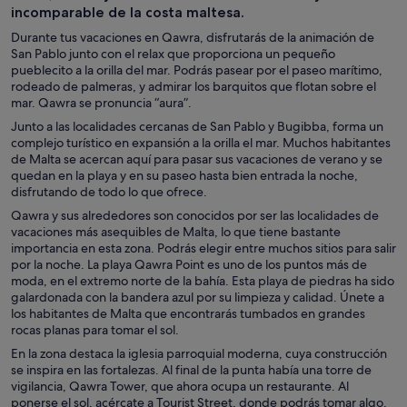
incomparable de la costa maltesa.
Durante tus vacaciones en Qawra, disfrutarás de la animación de
San Pablo junto con el relax que proporciona un pequeño
pueblecito a la orilla del mar. Podrás pasear por el paseo marítimo,
rodeado de palmeras, y admirar los barquitos que flotan sobre el
mar. Qawra se pronuncia “aura”.
Junto a las localidades cercanas de San Pablo y Bugibba, forma un
complejo turístico en expansión a la orilla el mar. Muchos habitantes
de Malta se acercan aquí para pasar sus vacaciones de verano y se
quedan en la playa y en su paseo hasta bien entrada la noche,
disfrutando de todo lo que ofrece.
Qawra y sus alrededores son conocidos por ser las localidades de
vacaciones más asequibles de Malta, lo que tiene bastante
importancia en esta zona. Podrás elegir entre muchos sitios para salir
por la noche. La playa Qawra Point es uno de los puntos más de
moda, en el extremo norte de la bahía. Esta playa de piedras ha sido
galardonada con la bandera azul por su limpieza y calidad. Únete a
los habitantes de Malta que encontrarás tumbados en grandes
rocas planas para tomar el sol.
En la zona destaca la iglesia parroquial moderna, cuya construcción
se inspira en las fortalezas. Al final de la punta había una torre de
vigilancia, Qawra Tower, que ahora ocupa un restaurante. Al
ponerse el sol, acércate a Tourist Street, donde podrás tomar algo,