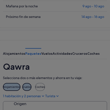
los
precios
Comprueba
Mañana por la noche
9 ago - 10 ago
en
los
Qawra
precios
Comprueba
Próximo fin de semana
14 ago - 16 ago
para
en
los
esta
Qawra
precios
noche,
para
en
8
mañana
Qawra
ago
por
para
-
la
el
9
noche,
próximo
Alojamientos
Paquetes
Vuelos
Actividades
Cruceros
Coches
ago
9
fin
ago
de
Qawra
-
semana,
10
14
Selecciona dos o más elementos y ahorra en tu viaje:
ago
ago
-
Alojamientos
Vuelos
Coches
16
ago
1 habitación y 2 personas
Turista
Origen