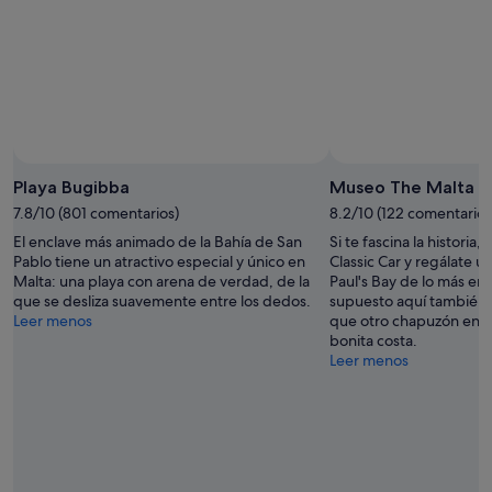
Playa Bugibba
Museo The Malta Cl
7.8/10 (801 comentarios)
8.2/10 (122 comentarios
El enclave más animado de la Bahía de San
Si te fascina la historia
Pablo tiene un atractivo especial y único en
Classic Car y regálate u
Malta: una playa con arena de verdad, de la
Paul's Bay de lo más ent
que se desliza suavemente entre los dedos.
supuesto aquí también 
Leer menos
que otro chapuzón en la 
bonita costa.
Leer menos