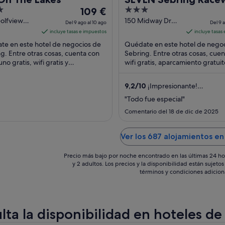
El
3
109 €
Hotel
precio
out
olfview
150 Midway Dr
Del 9 ago al 10 ago
Del 9 
Sebring FL
Sebring FL
es
of
incluye tasas e impuestos
incluye tasas
de
5
te en este hotel de negocios de
Quédate en este hotel de nego
109 €
g. Entre otras cosas, cuenta con
Sebring. Entre otras cosas, cue
no gratis, wifi gratis y
por
wifi gratis, aparcamiento gratuit
miento gratuito. Algunos
restaurantes. Algunos aspectos 
noche
os que los huéspedes ...
huéspedes ...
del
9,2
/
10
¡Impresionante!
9
(1006 comentarios)
"Todo fue especial"
ago
Comentario del 18 de dic de 2025
al
10
ago
Ver los 687 alojamientos en
Precio más bajo por noche encontrado en las últimas 24 ho
y 2 adultos. Los precios y la disponibilidad están sujet
términos y condiciones adicion
lta la disponibilidad en hoteles de