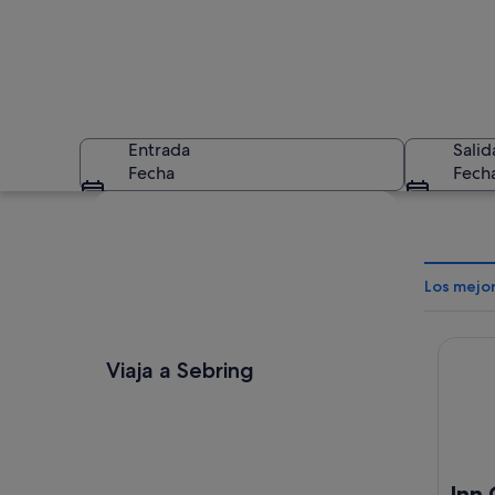
Entrada
Salid
Fecha
Fech
Ver mapa
Los mejo
Inn On 
Un paisaje urbano 
Viaja a Sebring
Inn