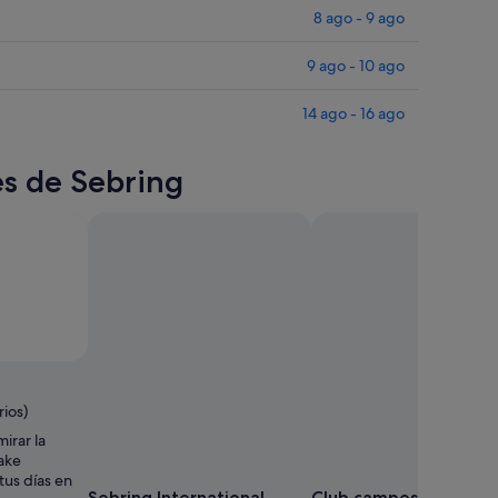
8 ago - 9 ago
9 ago - 10 ago
14 ago - 16 ago
es de Sebring
ios)
irar la
Lake
tus días en
Sebring International
Club campestre de