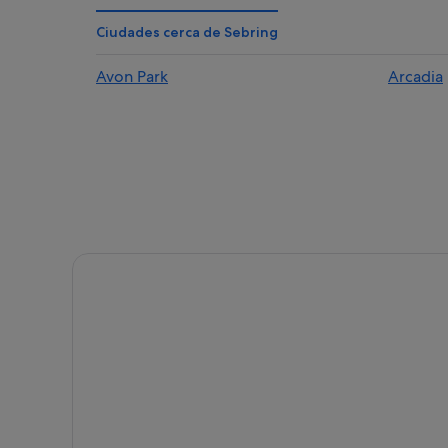
Hoteles históricos en Florida
Ciudades cerca de Sebring
Hoteles cerca de Game Time
Avon Park
Arcadia
Wauchula hoteles
Hoteles para bodas en Florida
Lodges en Florida
Sebring hoteles
Ranchos en Florida
Lake Placid hoteles
Hoteles baratos en Florida
Hoteles que aceptan mascotas en Florida
Apartoteles en Florida
Hoteles con gimnasio en Florida
Castillos en Florida
Hoteles con piscina en Florida