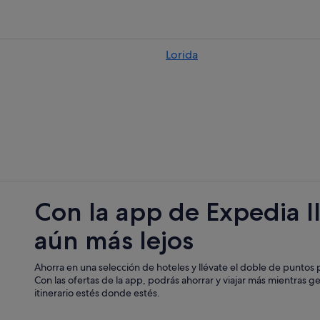
Posadas en Florida
Hoteles con todo incluido en Florid
Lorida
Hoteles con restaurante en Florida
Hoteles con casino en Florida
Hoteles cápsula en Florida
Complejos de pisos en Florida
Zolfo Springs hoteles
Avon Park hoteles
Cruceros en Florida
Con la app de Expedia l
Hoteles con wifi en Florida
aún más lejos
Hoteles con spa en Florida
Residences en Florida
Ahorra en una selección de hoteles y llévate el doble de puntos p
Hoteles con bodega en Florida
Con las ofertas de la app, podrás ahorrar y viajar más mientras g
itinerario estés donde estés.
Complejos turísticos en Florida