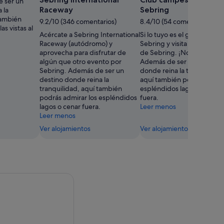
 ser un
Raceway
Sebring
 la
también
9.2/10 (346 comentarios)
8.4/10 (54 comentarios)
s vistas al
Acércate a Sebring International
Si lo tuyo es el golf, acérca
Raceway (autódromo) y
Sebring y visita Club camp
aprovecha para disfrutar de
de Sebring. ¡No te arrepent
algún que otro evento por
Además de ser un destino
Sebring. Además de ser un
donde reina la tranquilidad
destino donde reina la
aquí también podrás admira
tranquilidad, aquí también
espléndidos lagos o cenar
podrás admirar los espléndidos
fuera.
lagos o cenar fuera.
Leer menos
Leer menos
Ver alojamientos
Ver alojamientos