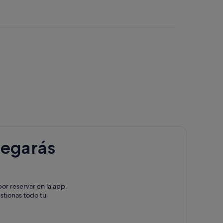
a
legarás
or reservar en la app.
estionas todo tu