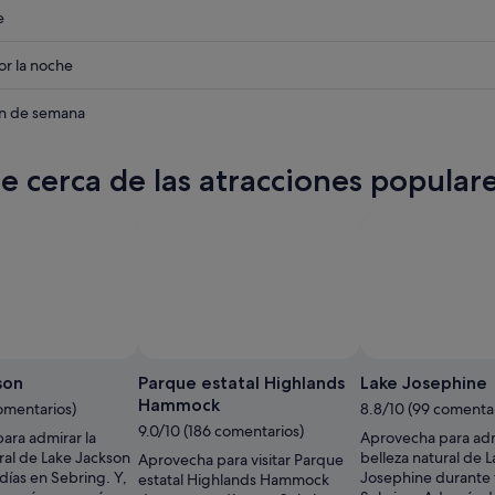
eba
e
eba
r la noche
eba
in de semana
te cerca de las atracciones popular
Foto de Nancy Morrissey
Foto de throwingsofas
Foto
Foto
gratuita
gratuita
son
Parque estatal Highlands
Lake Josephine
de
de
Hammock
omentarios)
8.8/10 (99 comentar
Nancy
throwingsofas
9.0/10 (186 comentarios)
ara admirar la
Aprovecha para adm
Morrissey
ral de Lake Jackson
belleza natural de 
Aprovecha para visitar Parque
días en Sebring. Y,
Josephine durante 
estatal Highlands Hammock