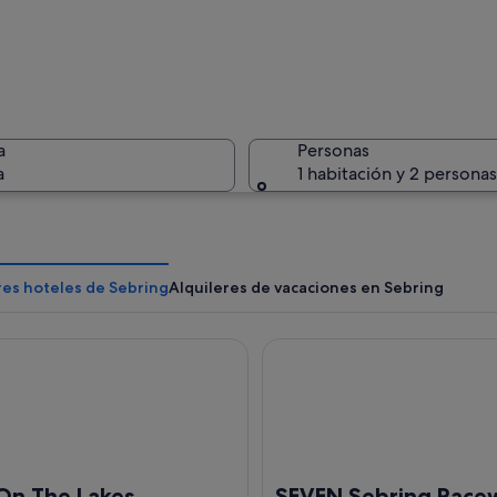
Un atarde
a
Personas
a
1 habitación y 2 personas
Un parque
res hoteles de Sebring
Alquileres de vacaciones en Sebring
The Lakes
SEVEN Sebring Raceway Hot
costero con una extensa masa de agua, abundante vegetación y una combinaci
 On The Lakes
SEVEN Sebring Race