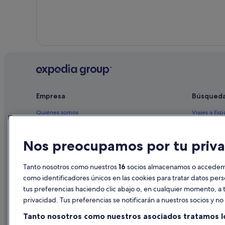
Hoteles de lujo en Florida
Albergues en Florida
Campings de caravanas en Florida
Casas barco en Florida
Moteles en Florida
Hoteles de golf en Florida
Centros vacacionales en Florida
Empresa
Búsqued
Quiénes somos
Viajes a Esp
Empleo
Hoteles en 
Nos preocupamos por tu priva
Anuncia tu alojamiento
Alquileres 
Publicidad
Paquetes de
Tanto nosotros como nuestros
16
socios almacenamos o accedemos
Prensa
Vuelos bara
como identificadores únicos en las cookies para tratar datos per
tus preferencias haciendo clic abajo o, en cualquier momento, a t
Alquiler de
privacidad. Tus preferencias se notificarán a nuestros socios y n
Todos los a
Tanto nosotros como nuestros asociados tratamos l