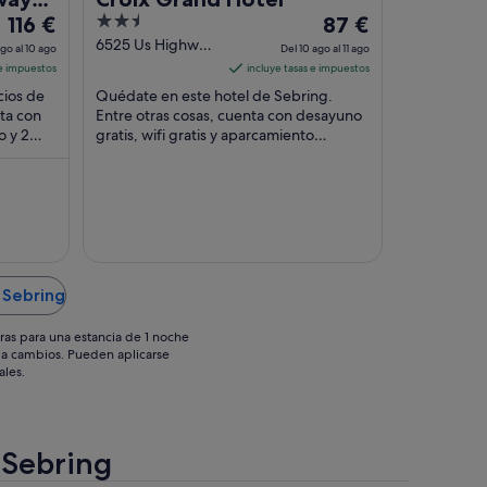
El
2.5
El
116 €
87 €
precio
out
precio
6525 Us Highway
ago al 10 ago
Del 10 ago al 11 ago
27 N Sebring FL
es
of
es
 e impuestos
incluye tasas e impuestos
de
5
de
cios de
Quédate en este hotel de Sebring.
116 €
87 €
nta con
Entre otras cosas, cuenta con desayuno
o y 2
por
gratis, wifi gratis y aparcamiento
por
que los
gratuito. Algo que los huéspedes
noche
noche
destacan en los ...
del
del
9
10
ago
ago
al
al
10
11
 Sebring
ago
ago
ras para una estancia de 1 noche
os a cambios. Pueden aplicarse
ales.
 Sebring