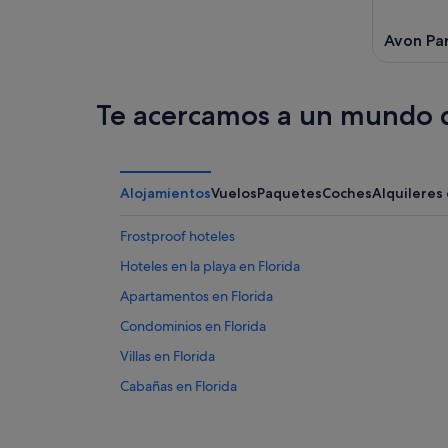
Avon Pa
Te acercamos a un mundo d
Alojamientos
Vuelos
Paquetes
Coches
Alquileres
Frostproof hoteles
Hoteles en la playa en Florida
Apartamentos en Florida
Condominios en Florida
Villas en Florida
Cabañas en Florida
Casas privadas de vacaciones en Florida
Casas de campo en Florida