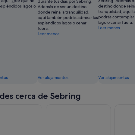
 aquí, ¿por qué no
Sebring. Además de
durante tus días por Sebring.
espléndidos lagos o
destino donde reina
Además de ser un destino
?
tranquilidad, aquí 
donde reina la tranquilidad,
podrás contemplar la
aquí también podrás admirar los
lago o cenar fuera.
espléndidos lagos o cenar
Leer menos
fuera.
Leer menos
entos
Ver alojamientos
Ver alojamientos
des cerca de Sebring