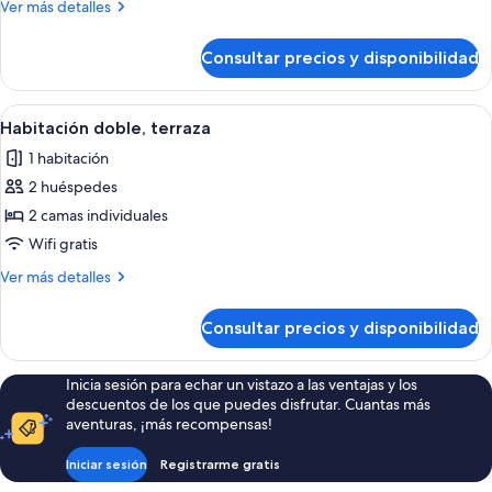
Más
Ver más detalles
detalles
de
Consultar precios y disponibilidad
Habitación
Pequeña
Abrir
Habitación doble, terraza | Wifi grati
5
Habitación doble, terraza
todas
1 habitación
las
2 huéspedes
fotos
de
2 camas individuales
Habitación
Wifi gratis
doble,
Más
Ver más detalles
terraza
detalles
de
Consultar precios y disponibilidad
Habitación
doble,
terraza
Inicia sesión para echar un vistazo a las ventajas y los
descuentos de los que puedes disfrutar. Cuantas más
aventuras, ¡más recompensas!
Iniciar sesión
Registrarme gratis