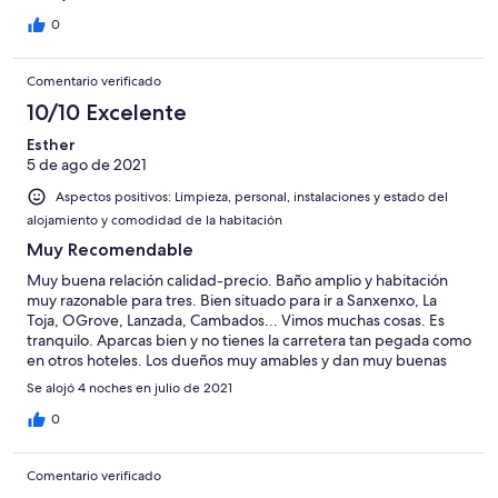
0
Comentario verificado
10/10 Excelente
Esther
5 de ago de 2021
Aspectos positivos: Limpieza, personal, instalaciones y estado del
alojamiento y comodidad de la habitación
Muy Recomendable
Muy buena relación calidad-precio. Baño amplio y habitación
muy razonable para tres. Bien situado para ir a Sanxenxo, La
Toja, OGrove, Lanzada, Cambados... Vimos muchas cosas. Es
tranquilo. Aparcas bien y no tienes la carretera tan pegada como
en otros hoteles. Los dueños muy amables y dan muy buenas
revomendaciones. MUY RECOMENDABLE
Se alojó 4 noches en julio de 2021
0
Comentario verificado