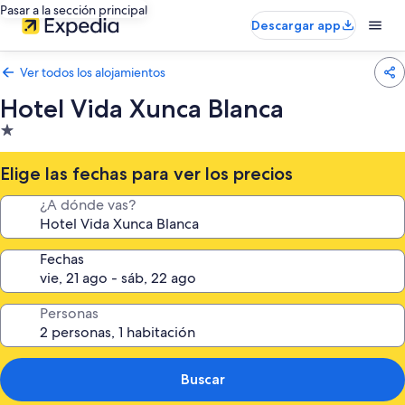
Pasar a la sección principal
Descargar app
Ver todos los alojamientos
Hotel Vida Xunca Blanca
Alojamiento
de
1.0 estrella
Elige las fechas para ver los precios
¿A dónde vas?
Fechas
Personas
Buscar