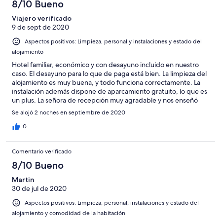
8/10 Bueno
Viajero verificado
9 de sept de 2020
Aspectos positivos: Limpieza, personal y instalaciones y estado del
alojamiento
Hotel familiar, económico y con desayuno incluido en nuestro
caso. El desayuno para lo que de paga está bien. La limpieza del
alojamiento es muy buena, y todo funciona correctamente. La
instalación además dispone de aparcamiento gratuito, lo que es
un plus. La señora de recepción muy agradable y nos enseñó
todo lo que había que visitar. La cama es lo que falla: colchón
Se alojó 2 noches en septiembre de 2020
durísimo y una almohada demasiado baja. Calidad precio está
bien, y queda cerca de todo lo que visitamos en rías baixas.
0
Comentario verificado
8/10 Bueno
Martin
30 de jul de 2020
Aspectos positivos: Limpieza, personal, instalaciones y estado del
alojamiento y comodidad de la habitación