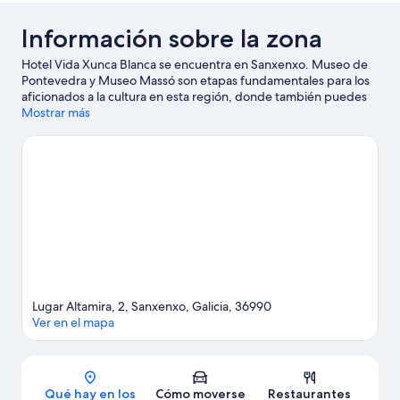
Información sobre la zona
Hotel Vida Xunca Blanca se encuentra en Sanxenxo. Museo de
Pontevedra y Museo Massó son etapas fundamentales para los
aficionados a la cultura en esta región, donde también puedes
acercarte a lugares emblemáticos como Castro da Lanzada y
Mostrar más
Ermita de Nuestra Señora de la Lanzada. Karting Paris Dakart
Sanxenxo y Acuario do Grove también merecen la pena.
Ver
guía de viaje de Sanxenxo
Lugar Altamira, 2, Sanxenxo, Galicia, 36990
Ver en el mapa
Mapa
Qué hay en los
Cómo moverse
Restaurantes