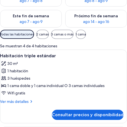
ago 7 - ago 8
ago 8 - ago 9
Consulta la disponibilidad para este fin de semana, ago 7 - ag
Consulta la disponibilidad par
Este fin de semana
Próximo fin de semana
ago 7 - ago 9
ago 14 - ago 16
Filtros
Todas las habitaciones
2 camas
3 camas o más
1 cama
disponibles
para
Se muestran 4 de 4 habitaciones
las
Abrir
Habitación triple estándar | Wifi grati
6
Habitación triple estándar
habitaciones
todas
30 m²
las
1 habitación
fotos
de
3 huéspedes
Habitación
1 cama doble y 1 cama individual O 3 camas individuales
triple
Wifi gratis
estándar
Más
Ver más detalles
detalles
de
Consultar precios y disponibilidad
Habitación
triple
estándar