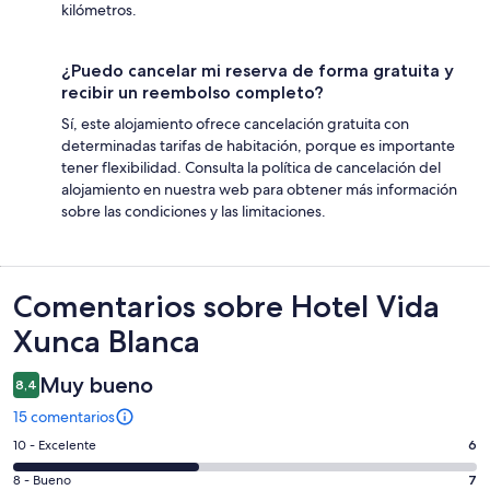
kilómetros.
¿Puedo cancelar mi reserva de forma gratuita y
recibir un reembolso completo?
Sí, este alojamiento ofrece cancelación gratuita con
determinadas tarifas de habitación, porque es importante
tener flexibilidad. Consulta la política de cancelación del
alojamiento en nuestra web para obtener más información
sobre las condiciones y las limitaciones.
Comentarios
Comentarios sobre Hotel Vida
Xunca Blanca
Muy bueno
8,4
15 comentarios
6
10 - Excelente
6
comentarios
7
8 - Bueno
7