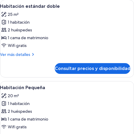
Abrir
Habitación estándar doble | Wifi grat
7
Habitación estándar doble
todas
25 m²
las
1 habitación
fotos
de
2 huéspedes
Habitación
1 cama de matrimonio
estándar
Wifi gratis
doble
Más
Ver más detalles
detalles
de
Consultar precios y disponibilidad
Habitación
estándar
doble
Abrir
Habitación Pequeña | Wifi gratis y ro
4
Habitación Pequeña
todas
20 m²
las
1 habitación
fotos
de
2 huéspedes
Habitación
1 cama de matrimonio
Pequeña
Wifi gratis