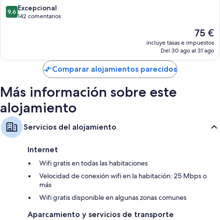
9.6
Excepcional
9,6
sobre
142 comentarios
10,
El
75 €
Excepcional,
precio
142 comentarios
incluye tasas e impuestos
actual
Del 30 ago al 31 ago
es
de
Comparar alojamientos parecidos
75 €
Más información sobre este
alojamiento
Servicios del alojamiento
Internet
Wifi gratis en todas las habitaciones
Velocidad de conexión wifi en la habitación: 25 Mbps o
más
Wifi gratis disponible en algunas zonas comunes
Aparcamiento y servicios de transporte