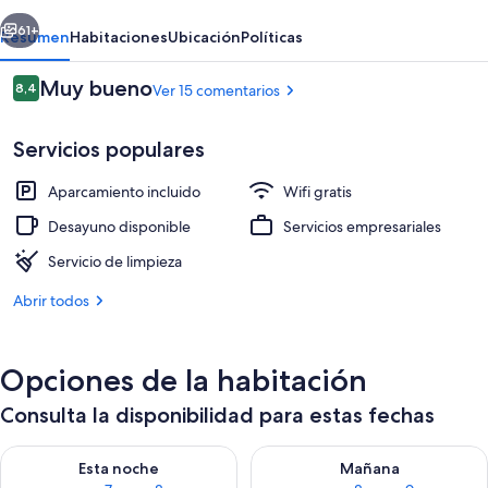
Blanca
erior
Siguiente
61+
Resumen
Habitaciones
Ubicación
Políticas
Comentarios
Muy bueno
8,4
Ver 15 comentarios
8,4 de 10
Servicios populares
Aparcamiento incluido
Wifi gratis
Desayuno disponible
Servicios empresariales
Servicio de limpieza
Se ofrece un desayuno bufé todos los d
Abrir todos
Opciones de la habitación
Consulta la disponibilidad para estas fechas
Consulta la disponibilidad para esta noche, ago 7 - ago 8
Consulta la disponibilidad pa
Esta noche
Mañana