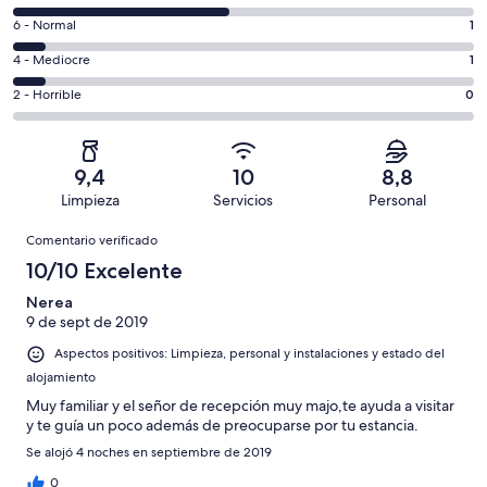
de
comentarios
un
1
6 - Normal
1
de
total
comentarios
un
1
4 - Mediocre
1
de
de
total
comentarios
15
un
0
2 - Horrible
0
de
de
con
total
comentarios
15
un
una
de
de
con
total
puntuación
15
un
una
de
9,4
10
8,8
de
con
total
puntuación
15
Limpieza
Servicios
Personal
10
una
de
de
con
Comentarios
-
puntuación
15
8
Comentario verificado
una
Excelente
de
con
-
puntuación
10/10 Excelente
6
una
Bueno
de
-
puntuación
Nerea
4
Normal
9 de sept de 2019
de
-
2
Aspectos positivos: Limpieza, personal y instalaciones y estado del
Mediocre
-
alojamiento
Horrible
Muy familiar y el señor de recepción muy majo,te ayuda a visitar
y te guía un poco además de preocuparse por tu estancia.
Se alojó 4 noches en septiembre de 2019
0