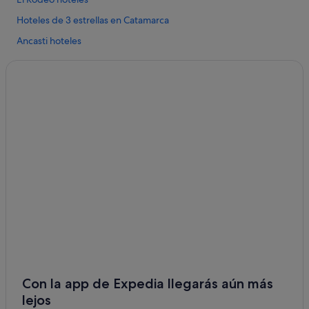
Hoteles de 3 estrellas en Catamarca
Ancasti hoteles
La Merced hoteles
Hoteles con gimnasio en Catamarca
Huillapima hoteles
Hoteles con wifi en Catamarca
Hoteles con spa en Catamarca
Coneta hoteles
Catamarca hoteles
Con la app de Expedia llegarás aún más
lejos