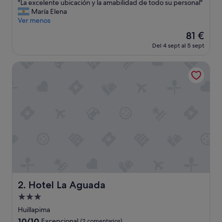
"
"La excelente ubicación y la amabilidad de todo su personal"
10,
L
María Elena
Excelente,
a
Ver menos
(131 comentarios)
e
El
81 €
x
precio
Del 4 sept al 5 sept
c
actual
e
es
l
Hotel La Aguada
de
e
81 €
n
t
e
u
b
i
c
a
c
i
ó
n
Hotel La Aguada
2. Hotel La Aguada
y
Alojamiento
l
a
de
Huillapima
a
3.0 estrellas
10.0
10/10
Excepcional
(2 comentarios)