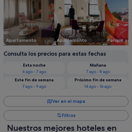
Apartamento
Apartamento
Parque acu
Consulta los precios para estas fechas
Esta noche
Mañana
6 ago - 7 ago
7 ago - 8 ago
Este fin de semana
Próximo fin de semana
7 ago - 9 ago
14 ago - 16 ago
Ver en el mapa
Filtros
Nuestros mejores hoteles en