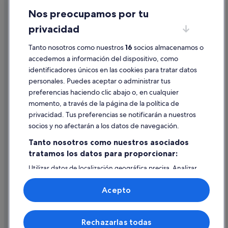
Nos preocupamos por tu
Condiciones de uso
privacidad
Información legal/contacto
Pautas sobre el contenido y cómo denunciar contenido
Tanto nosotros como nuestros
16
socios almacenamos o
accedemos a información del dispositivo, como
identificadores únicos en las cookies para tratar datos
Ayuda
personales. Puedes aceptar o administrar tus
Ayuda
preferencias haciendo clic abajo o, en cualquier
momento, a través de la página de la política de
Cancelar un vuelo
privacidad. Tus preferencias se notificarán a nuestros
Cancelar una reserva de hotel o de un alquiler vacacional
socios y no afectarán a los datos de navegación.
Plazos de reembolso
Tanto nosotros como nuestros asociados
tratamos los datos para proporcionar:
Utilizar un cupón de Expedia
Utilizar datos de localización geográfica precisa. Analizar
Documentos para viajes internacionales
activamente las características del dispositivo para su
identificación. Almacenar la información en un dispositivo
Acepto
y/o acceder a ella. Publicidad y contenido personalizados,
medición de publicidad y contenido, investigación de
audiencia y desarrollo de servicios.
© 2026 Expedia, Inc., una empresa de Expedia Group. Todos los
Rechazarlas todas
Lista de asociados (proveedores)
derechos reservados. Expedia y el logotipo de Expedia son marcas