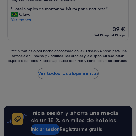
m
sobre
a
"
"Hotel simples de montanha. Muita paz e natureza."
10,
b
H
Olavo
Excepcional,
i
o
Ver menos
(2 comentarios)
l
t
El
39 €
i
e
precio
d
Del 12 ago al 13 ago
l
actual
a
s
es
d
i
de
Precio
d
Precio más bajo por noche encontrado en las últimas 24 horas para una
m
39 €
estancia de 1 noche y 2 adultos. Los precios y la disponibilidad están
más
e
p
sujetos a cambios. Pueden aplicarse términos y condiciones adicionales.
bajo
t
l
por
o
e
noche
d
Ver todos los alojamientos
s
encontrado
o
d
en
s
e
las
u
m
últimas
p
o
24 horas
e
n
para
r
t
una
s
Inicia sesión y ahorra una media
a
estancia
o
n
de un 15 % en miles de hoteles
de
n
h
1 noche
a
a
Iniciar sesión
Registrarme gratis
y
l
.