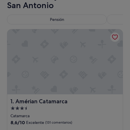
San Antonio
Pensión
Amérian Catamarca
Amérian Catamarca
1. Amérian Catamarca
Alojamiento
de
Catamarca
3.5 estrellas
8.6
8,6/10
Excelente
(131 comentarios)
sobre