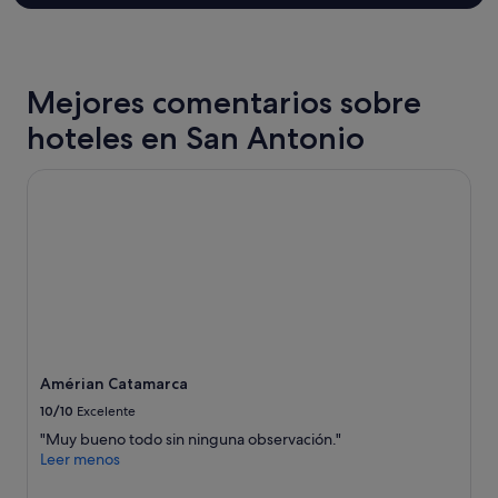
2 adultos.
"
M
Los
u
precios
i
y
t
la
Mejores comentarios sobre
a
disponibilidad
p
están
hoteles en San Antonio
a
sujetos
z
a
e
Amérian Catamarca
cambios.
n
Pueden
a
aplicarse
t
términos
u
y
r
condiciones
e
adicionales.
z
a
.
"
Amérian Catamarca
10/10
Excelente
"Muy bueno todo sin ninguna observación."
Leer menos