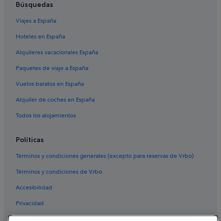
Búsquedas
Viajes a España
Hoteles en España
Alquileres vacacionales España
Paquetes de viaje a España
Vuelos baratos en España
Alquiler de coches en España
Todos los alojamientos
Políticas
Términos y condiciones generales (excepto para reservas de Vrbo)
Términos y condiciones de Vrbo
Accesibilidad
Privacidad
Cookies