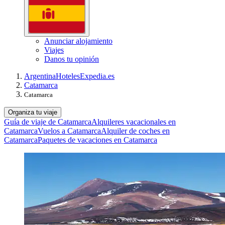
Anunciar alojamiento
Viajes
Danos tu opinión
Argentina
Hoteles
Expedia.es
Catamarca
Catamarca
Organiza tu viaje
Guía de viaje de Catamarca
Alquileres vacacionales en
Catamarca
Vuelos a Catamarca
Alquiler de coches en
Catamarca
Paquetes de vacaciones en Catamarca