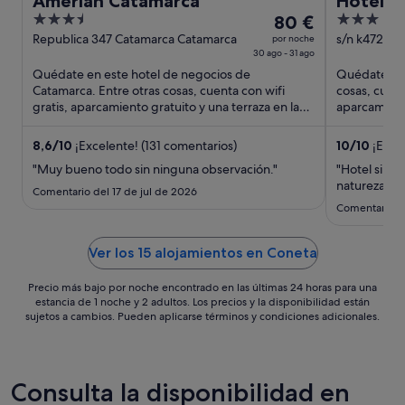
Amérian Catamarca
Hotel L
3.5
El
3
80 €
out
precio
out
Republica 347 Catamarca Catamarca
s/n k4724 P
por noche
30 ago - 31 ago
Huillapima 
of
es
of
Quédate en este hotel de negocios de
Quédate en e
5
de
5
Catamarca. Entre otras cosas, cuenta con wifi
cosas, cuent
80 €
gratis, aparcamiento gratuito y una terraza en la
aparcamiento
por
azotea. Dos atracciones ...
populares ..
noche
8,6
/
10
¡Excelente! (131 comentarios)
10
/
10
¡Excep
del
"Muy bueno todo sin ninguna observación."
"Hotel simp
30
natureza."
ago
Comentario del 17 de jul de 2026
al
Comentario d
31
ago
Ver los 15 alojamientos en Coneta
Precio más bajo por noche encontrado en las últimas 24 horas para una
estancia de 1 noche y 2 adultos. Los precios y la disponibilidad están
sujetos a cambios. Pueden aplicarse términos y condiciones adicionales.
Consulta la disponibilidad en