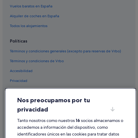
Vuelos baratos en España
Alquiler de coches en España
Todos los alojamientos
Políticas
Términos y condiciones generales (excepto para reservas de Vrbo)
Términos y condiciones de Vrbo
Accesibilidad
Privacidad
Cookies
Nos preocupamos por tu
Condiciones de uso
privacidad
Información legal/contacto
Tanto nosotros como nuestros
16
socios almacenamos o
Pautas sobre el contenido y cómo denunciar contenido
accedemos a información del dispositivo, como
identificadores únicos en las cookies para tratar datos
Ayuda