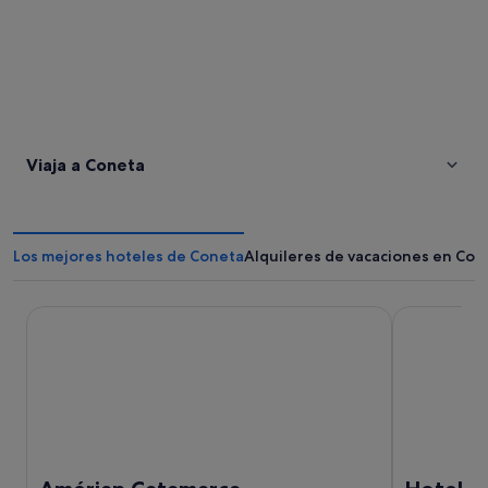
Viaja a Coneta
Los mejores hoteles de Coneta
Alquileres de vacaciones en Con
Amérian Catamarca
Hotel La Ag