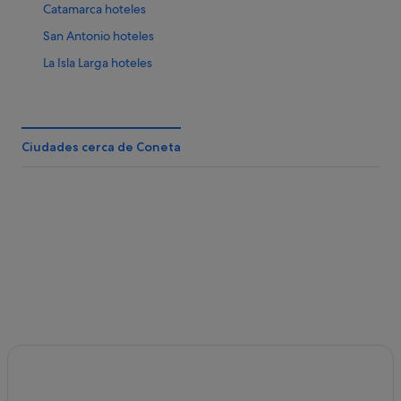
Catamarca hoteles
San Antonio hoteles
La Isla Larga hoteles
Huillapima hoteles
Hoteles con spa en Catamarca
El Portezuelo hoteles
Ciudades cerca de Coneta
Catamarca hoteles
Ancasti hoteles
Hoteles de 3 estrellas en Catamarca
Hoteles con wifi en Catamarca
Coneta hoteles