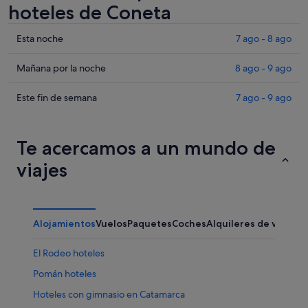
hoteles de Coneta
Comprueba
Esta noche
7 ago - 8 ago
los
precios
Comprueba
Mañana por la noche
8 ago - 9 ago
en
los
Coneta
precios
Comprueba
Este fin de semana
7 ago - 9 ago
para
en
los
esta
Coneta
precios
noche,
para
en
Te acercamos a un mundo de
7
mañana
Coneta
viajes
ago
por
para
-
la
este
8
noche,
fin
ago
8
de
Alojamientos
Vuelos
Paquetes
Coches
Alquileres de vacaci
ago
semana,
-
7
El Rodeo hoteles
9
ago
ago
-
Pomán hoteles
9
Hoteles con gimnasio en Catamarca
ago