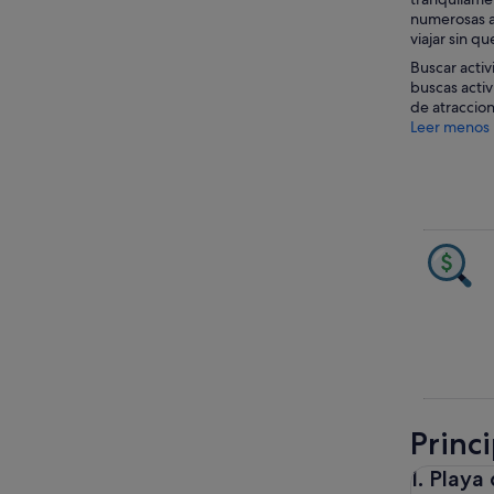
numerosas at
viajar sin q
Buscar acti
buscas activ
de atraccio
Leer menos
Princi
1. Playa