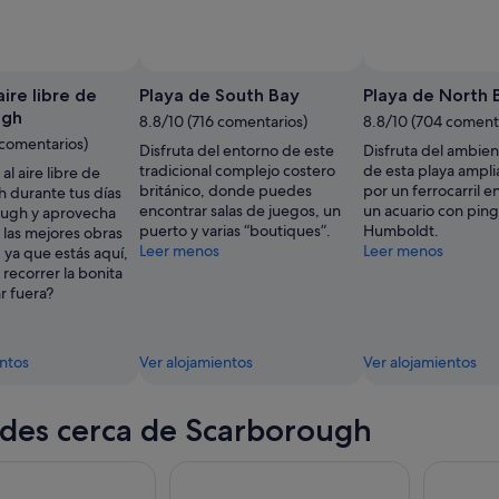
aire libre de
Playa de South Bay
Playa de North 
ugh
8.8/10 (716 comentarios)
8.8/10 (704 coment
 comentarios)
Disfruta del entorno de este
Disfruta del ambien
tradicional complejo costero
de esta playa ampl
 al aire libre de
británico, donde puedes
por un ferrocarril e
 durante tus días
encontrar salas de juegos, un
un acuario con pin
ough y aprovecha
puerto y varias “boutiques”.
Humboldt.
a las mejores obras
Leer menos
Leer menos
, ya que estás aquí,
recorrer la bonita
r fuera?
entos
Ver alojamientos
Ver alojamientos
des cerca de Scarborough