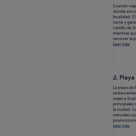
Cuando viaje
donde encont
localidad. E
norte y gene
castillo de 
mientras qu
recorrer la 
Leer más
2. Play
La playa de
restaurantes
viajes a Sca
principales 
la ciudad. Ca
naturales qu
promontori
Leer más