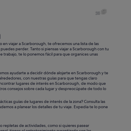
Un pueblo costero con una playa arenosa, un puerto con barcos y edifi
Una playa con dos personas cam
25
h
Un pueblo costero con una fortaleza histórica, una playa y una vista 
Una torre de piedra histórica c
 en viajar a Scarborough, te ofrecemos una lista de las
e puedes perder. Tanto si piensas viajar a Scarborough con tu
 de trabajo, te lo ponemos fácil para que organices unas
esia destacada y una playa con gente y tiendas.
demos ayudarte a decidir dónde alojarte en Scarborough y te
rededores, con nuestras guías para que tengas claro
 encontrar lugares de interés en Scarborough, de modo que
tros consejos sobre cada lugar y despreocúpate de todo lo
cticas guías de lugares de interés de la zona? Consulta las
udemos a planear los detalles de tu viaje. Expedia te lo pone
o repletas de actividades, como si quieres pasear
nal, tienes el entretenimiento garantizado con las