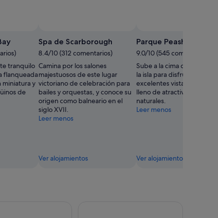
Bay
Spa de Scarborough
Parque Peasholm
arios)
8.4/10 (312 comentarios)
9.0/10 (545 comentarios)
te tranquilo
Camina por los salones
Sube a la cima de la pagod
ia flanqueada
majestuosos de este lugar
la isla para disfrutar de las
n miniatura y
victoriano de celebración para
excelentes vistas de un pa
güinos de
bailes y orquestas, y conoce su
lleno de atractivos y sende
origen como balneario en el
naturales.
siglo XVII.
Leer menos
Leer menos
Ver alojamientos
Ver alojamientos