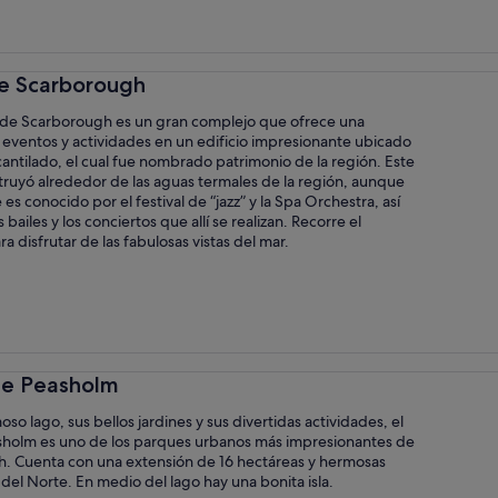
de Scarborough
o de Scarborough es un gran complejo que ofrece una
 eventos y actividades en un edificio impresionante ubicado
cantilado, el cual fue nombrado patrimonio de la región. Este
struyó alrededor de las aguas termales de la región, aunque
es conocido por el festival de “jazz” y la Spa Orchestra, así
bailes y los conciertos que allí se realizan. Recorre el
a disfrutar de las fabulosas vistas del mar.
ue Peasholm
so lago, sus bellos jardines y sus divertidas actividades, el
holm es uno de los parques urbanos más impresionantes de
. Cuenta con una extensión de 16 hectáreas y hermosas
r del Norte. En medio del lago hay una bonita isla.