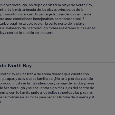
s a Scarborough, no dejes de visitar la playa de South Bay,
rarás la más animada de las playas principales de la
l promontorio del castillo protege la zona de los vientos del
ra unas condiciones inmejorables para tomar el sol. El
Scarborough está ubicado en la parte norte de la playa,
e el balneario de Scarborough rodea el extremo sur. Puedes
playa con estilo subido en un burro.
a de North Bay
 North Bay es una franja de arena dorada que cuenta con
, palapas y actividades familiares. ¡No te la pierdas cuando
rborough! Esta es la más silenciosa y salvaje de las dos playas
de Scarborough y se encuentra algo más lejos del centro de
mina con tu familia junto a los bellos salientes y las piscinas
e se forman en las rocas para llegar a la zona de la arena y al
o.