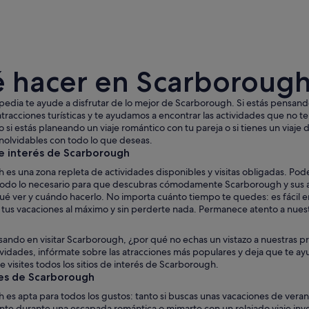
 hacer en Scarboroug
edia te ayude a disfrutar de lo mejor de Scarborough. Si estás pensando
atracciones turísticas y te ayudamos a encontrar las actividades que no t
o si estás planeando un viaje romántico con tu pareja o si tienes un viaje
nolvidables con todo lo que deseas.
Un pueblo costero con edificios históricos, una igl
e interés de Scarborough
 es una zona repleta de actividades disponibles y visitas obligadas. Po
odo lo necesario para que descubras cómodamente Scarborough y sus al
qué ver y cuándo hacerlo. No importa cuánto tiempo te quedes: es fácil
e tus vacaciones al máximo y sin perderte nada. Permanece atento a nues
sando en visitar Scarborough, ¿por qué no echas un vistazo a nuestras prá
tividades, infórmate sobre las atracciones más populares y deja que te ay
ue visites todos los sitios de interés de Scarborough.
es de Scarborough
es apta para todos los gustos: tanto si buscas unas vacaciones de veran
te durante una escapada romántica o mimarte con un relajado viaje inver