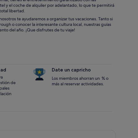
el y el coche de alquiler por adelantado, lo que te permitirá
otal libertad.
osotros te ayudaremos a organizar tus vacaciones. Tanto si
ough o conocer la interesante cultura local, nuestras guías
to del año. ¡Que disfrutes de tu viaje!
dad
Date un capricho
va
Los miembros ahorran un % o
estión de
más al reservar actividades.
ipales
lación