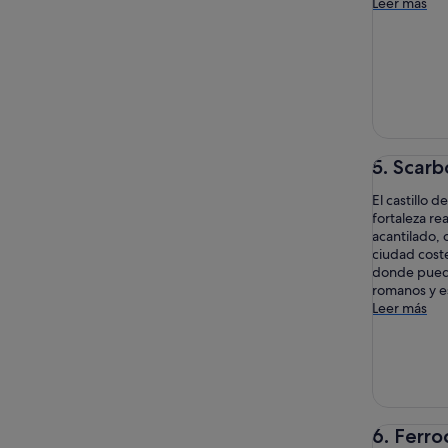
Leer más
5. Scar
El castillo 
fortaleza rea
acantilado, 
ciudad coste
donde puede
romanos y es
Leer más
6. Ferro