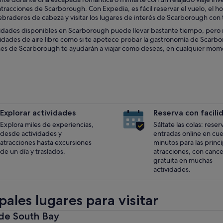
racciones de Scarborough. Con Expedia, es fácil reservar el vuelo, el hot
uebraderos de cabeza y visitar los lugares de interés de Scarborough con t
vidades disponibles en Scarborough puede llevar bastante tiempo, pero n
idades de aire libre como si te apetece probar la gastronomía de Scarbor
nes de Scarborough te ayudarán a viajar como deseas, en cualquier momen
Explorar actividades
Reserva con facili
Explora miles de experiencias,
Sáltate las colas: reser
desde actividades y
entradas online en cu
atracciones hasta excursiones
minutos para las princ
de un día y traslados.
atracciones, con cance
gratuita en muchas
actividades.
pales lugares para visitar
 de South Bay