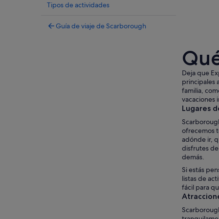
Tipos de actividades
Guía de viaje de Scarborough
Qué
Deja que Exp
principales 
familia, com
vacaciones i
Lugares d
Scarborough
ofrecemos t
adónde ir, 
disfrutes d
demás.
Si estás pen
listas de ac
fácil para q
Atraccion
Scarborough 
tranquilamen