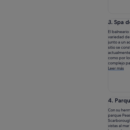
3. Spa 
El balneari
variedad de
junto a un a
sitio se con
actualmente 
como por los 
complejo par
Leer más
4. Parq
Con su hermo
parque Peas
Scarborough
vistas al ma