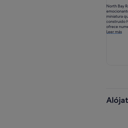
North Bay R
emocionantes
miniatura q
construido h
ofrece numer
Leer más
Alója