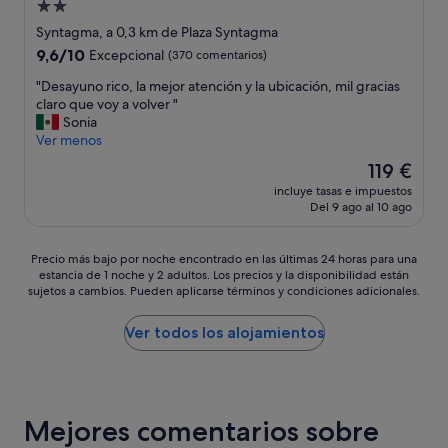
t
Alojamiento
d
e
b
a
a
de
.
i
Syntagma, a 0,3 km de Plaza Syntagma
c
d
S
t
2.0 estrellas
9.6
9,6/10
Excepcional
(370 comentarios)
i
e
i
a
sobre
ó
l
n
c
"
"Desayuno rico, la mejor atención y la ubicación, mil gracias
10,
n
c
d
i
D
claro que voy a volver "
Excepcional,
e
e
u
o
e
Sonia
(370 comentarios)
r
n
d
n
s
Ver menos
a
t
a
m
a
a
El
119 €
r
l
u
y
m
precio
o
o
y
incluye tasas e impuestos
u
p
actual
,
Del 9 ago al 10 ago
r
b
n
l
es
b
e
o
o
i
de
u
c
n
r
a
119 €
Precio
Precio más bajo por noche encontrado en las últimas 24 horas para una
e
o
i
i
y
estancia de 1 noche y 2 adultos. Los precios y la disponibilidad están
más
n
m
t
c
c
sujetos a cambios. Pueden aplicarse términos y condiciones adicionales.
bajo
a
e
a
o
ó
por
p
n
y
,
m
noche
a
Ver todos los alojamientos
d
l
l
o
encontrado
r
a
i
a
d
en
a
r
m
m
a
las
c
í
p
e
.
últimas
o
a
i
j
T
24 horas
m
Mejores comentarios sobre
"
a
o
u
para
e
,
r