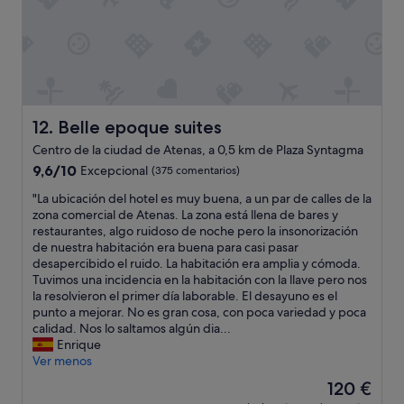
a
w
l
e
a
r
c
e
i
v
o
e
n
r
e
Belle epoque suites
12. Belle epoque suites
y
s
h
Centro de la ciudad de Atenas, a 0,5 km de Plaza Syntagma
,
e
9.6
d
9,6/10
Excepcional
(375 comentarios)
l
sobre
e
p
"
"La ubicación del hotel es muy buena, a un par de calles de la
10,
s
f
L
zona comercial de Atenas. La zona está llena de bares y
Excepcional,
t
u
a
restaurantes, algo ruidoso de noche pero la insonorización
(375 comentarios)
i
l
u
de nuestra habitación era buena para casi pasar
n
t
b
desapercibido el ruido. La habitación era amplia y cómoda.
o
h
i
Tuvimos una incidencia en la habitación con la llave pero nos
m
r
c
la resolvieron el primer día laborable. El desayuno es el
u
o
a
punto a mejorar. No es gran cosa, con poca variedad y poca
y
u
c
calidad. Nos lo saltamos algún dia...
c
g
i
Enrique
o
h
ó
Ver menos
m
o
n
p
El
120 €
u
d
l
precio