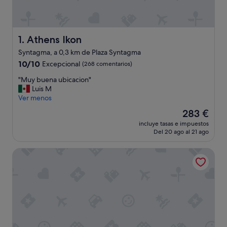
Athens Ikon
1. Athens Ikon
Syntagma, a 0,3 km de Plaza Syntagma
10.0
10/10
Excepcional
(268 comentarios)
sobre
"
"Muy buena ubicacion"
10,
M
Luis M
Excepcional,
u
Ver menos
(268 comentarios)
y
El
283 €
b
precio
incluye tasas e impuestos
u
actual
Del 20 ago al 21 ago
e
es
n
de
Silk n Cotton
a
283 €
u
b
i
c
a
c
i
o