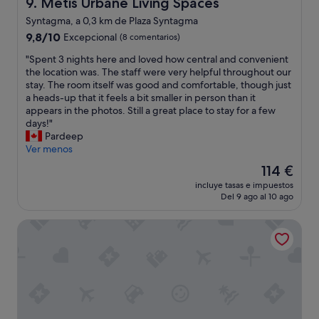
Metis Urbane Living Spaces
9. Metis Urbane Living Spaces
s
l
o
a
o
Syntagma, a 0,3 km de Plaza Syntagma
c
,
n
n
e
9.8
l
,
9,8/10
Excepcional
(8 comentarios)
a
n
sobre
a
c
l
"
"Spent 3 nights here and loved how central and convenient
t
10,
h
o
i
S
the location was. The staff were very helpful throughout our
r
Excepcional,
a
n
n
p
stay. The room itself was good and comfortable, though just
o
(8 comentarios)
b
v
s
e
a heads-up that it feels a bit smaller in person than it
d
i
e
u
n
appears in the photos. Still a great place to stay for a few
e
t
n
p
t
days!"
A
a
i
e
3
Pardeep
t
c
e
r
n
Ver menos
e
i
n
a
i
n
ó
t
El
114 €
b
g
a
n
a
precio
incluye tasas e impuestos
l
h
s
i
n
actual
Del 9 ago al 10 ago
e
t
!
m
d
es
!
s
!
p
e
de
Nosteo
!
h
"
e
f
114 €
"
e
c
f
r
a
i
e
b
c
a
l
i
n
e
e
d
,
n
l
n
t