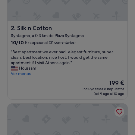
n
"
Silk n Cotton
2. Silk n Cotton
Syntagma, a 0,3 km de Plaza Syntagma
10.0
10/10
Excepcional
(31 comentarios)
sobre
"
"Best apartment we ever had..elegant furniture, super
10,
B
clean, best location, nice host. I would get the same
Excepcional,
e
apartment if I visit Athens again."
(31 comentarios)
s
Houssam
t
Ver menos
a
El
199 €
p
precio
incluye tasas e impuestos
a
actual
Del 9 ago al 10 ago
r
es
t
de
Likno Athens
m
199 €
e
n
t
w
e