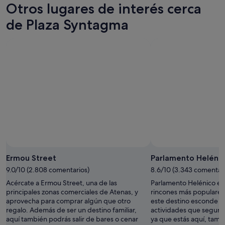
i
Otros lugares de interés cerca
e
r
r
t
m
i
a
de Plaza Syntagma
a
b
c
c
c
a
a
i
i
r
l
a
ó
g
u
s
n
o
g
c
c
r
a
l
o
u
r
a
n
i
e
r
l
d
s
o
a
o
d
q
l
s
e
u
l
a
c
e
a
d
o
v
v
u
m
o
Foto de Ana Sals
Foto
e
r
i
y
gratuita
p
Ermou Street
Parlamento Heléni
a
d
a
de
e
n
9.0/10 (2.808 comentarios)
8.6/10 (3.343 comentari
a
v
Ana
r
t
,
o
Acércate a Ermou Street, una de las
Parlamento Helénico es,
Sals
o
e
P
l
principales zonas comerciales de Atenas, y
rincones más populares
n
l
l
v
aprovecha para comprar algún que otro
este destino esconde mu
o
a
a
e
regalo. Además de ser un destino familiar,
actividades que seguro
s
n
k
r
aquí también podrás salir de bares o cenar
ya que estás aquí, tamb
l
o
a