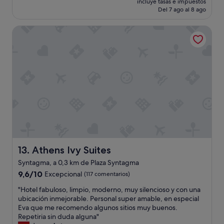
t
incluye tasas e impuestos
e
e
actual
o
Del 7 ago al 8 ago
l
t
es
u
h
o
de
r
Athens Ivy Suites
o
;
120 €
s
t
u
t
e
b
a
l
i
y
e
c
.
s
a
T
m
c
h
u
i
e
y
ó
r
b
n
o
u
m
o
e
u
m
n
y
i
a
Athens Ivy Suites
13. Athens Ivy Suites
b
t
,
u
s
Syntagma, a 0,3 km de Plaza Syntagma
a
e
e
9.6
u
9,6/10
Excepcional
(117 comentarios)
n
l
sobre
n
a
f
"
"Hotel fabuloso, limpio, moderno, muy silencioso y con una
10,
p
.
w
H
ubicación inmejorable. Personal super amable, en especial
Excepcional,
a
P
a
o
Eva que me recomendo algunos sitios muy buenos.
(117 comentarios)
r
e
s
t
Repetiria sin duda alguna"
d
r