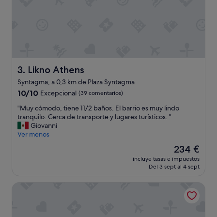
e
v
e
r
h
a
d
.
Likno Athens
3. Likno Athens
.
Syntagma, a 0,3 km de Plaza Syntagma
e
10.0
l
10/10
Excepcional
(39 comentarios)
sobre
e
"
"Muy cómodo, tiene 11/2 baños. El barrio es muy lindo
10,
g
M
tranquilo. Cerca de transporte y lugares turísticos. "
Excepcional,
a
u
Giovanni
(39 comentarios)
n
y
Ver menos
t
c
f
El
234 €
ó
u
precio
incluye tasas e impuestos
m
r
actual
Del 3 sept al 4 sept
o
n
es
d
i
de
Garment District Suites
o
t
234 €
,
u
t
r
i
e