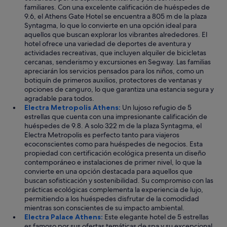
t
familiares. Con una excelente calificación de huéspedes de
o
9.6, el Athens Gate Hotel se encuentra a 805 m de la plaza
a
Syntagma, lo que lo convierte en una opción ideal para
m
aquellos que buscan explorar los vibrantes alrededores. El
e
hotel ofrece una variedad de deportes de aventura y
j
actividades recreativas, que incluyen alquiler de bicicletas
o
cercanas, senderismo y excursiones en Segway. Las familias
r
apreciarán los servicios pensados para los niños, como un
a
botiquín de primeros auxilios, protectores de ventanas y
r
opciones de canguro, lo que garantiza una estancia segura y
.
agradable para todos.
N
Electra Metropolis Athens:
Un lujoso refugio de 5
o
estrellas que cuenta con una impresionante calificación de
e
huéspedes de 9.8. A solo 322 m de la plaza Syntagma, el
s
Electra Metropolis es perfecto tanto para viajeros
g
ecoconscientes como para huéspedes de negocios. Esta
r
propiedad con certificación ecológica presenta un diseño
a
contemporáneo e instalaciones de primer nivel, lo que la
n
convierte en una opción destacada para aquellos que
c
buscan sofisticación y sostenibilidad. Su compromiso con las
o
prácticas ecológicas complementa la experiencia de lujo,
s
permitiendo a los huéspedes disfrutar de la comodidad
a
mientras son conscientes de su impacto ambiental.
,
Electra Palace Athens:
Este elegante hotel de 5 estrellas
c
es famoso por sus ofertas temáticas de spa y su excepcional