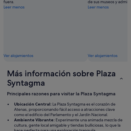
"
fuera.
de sus museos y admira
a
c
a
Leer menos
Leer menos
r
h
p
e
e
o
s
.
c
o
E
a
l
l
s
v
h
c
i
o
u
e
t
a
r
e
d
o
Ver alojamientos
Ver alojamientos
l
r
n
e
a
e
s
s
Más información sobre Plaza
l
l
,
p
i
t
Syntagma
r
n
o
i
d
d
m
Principales razones para visitar la Plaza Syntagma
o
o
e
,
j
r
y
Ubicación Central:
La Plaza Syntagma es el corazón de
u
d
b
Atenas, proporcionando fácil acceso a atracciones clave
s
í
u
como el edificio del Parlamento y el Jardín Nacional.
t
a
e
Ambiente Vibrante:
Experimente una animada mezcla de
o
l
n
cultura, gente local amigable y tiendas bulliciosas, lo que la
a
a
p
hace perfecta para una exploración tranquila.