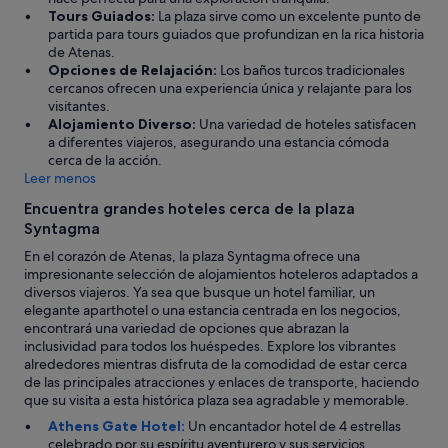
l
b
r
Tours Guiados:
La plaza sirve como un excelente punto de
l
o
e
partida para tours guiados que profundizan en la rica historia
i
r
c
de Atenas.
.
a
i
Opciones de Relajación:
Los baños turcos tradicionales
"
b
o
cercanos ofrecen una experiencia única y relajante para los
l
.
visitantes.
e
"
Alojamiento Diverso:
Una variedad de hoteles satisfacen
.
a diferentes viajeros, asegurando una estancia cómoda
E
cerca de la acción.
l
Leer menos
d
Encuentra grandes hoteles cerca de la plaza
e
s
Syntagma
a
En el corazón de Atenas, la plaza Syntagma ofrece una
y
impresionante selección de alojamientos hoteleros adaptados a
u
diversos viajeros. Ya sea que busque un hotel familiar, un
n
elegante aparthotel o una estancia centrada en los negocios,
o
encontrará una variedad de opciones que abrazan la
e
inclusividad para todos los huéspedes. Explore los vibrantes
s
alrededores mientras disfruta de la comodidad de estar cerca
e
de las principales atracciones y enlaces de transporte, haciendo
l
que su visita a esta histórica plaza sea agradable y memorable.
p
u
Athens Gate Hotel:
Un encantador hotel de 4 estrellas
n
celebrado por su espíritu aventurero y sus servicios