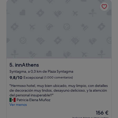
innAthens
.
y
n
109 €
l
l
i
u
i
c
g
n
e
a
d
h
r
o
o
m
t
s
u
r
t
y
a
.
s
n
I
e
q
w
n
u
o
c
i
u
i
innAthens
5. innAthens
l
l
l
o
d
Syntagma, a 0,3 km de Plaza Syntagma
l
.
g
9.8
o
9,8/10
Excepcional
(1.000 comentarios)
C
e
sobre
,
e
t
"
"Hermoso hotel, muy bien ubicado, muy limpio, con detalles
10,
t
r
t
H
de decoración muy lindos, desayuno delicioso, y la atención
Excepcional,
u
c
h
e
del personal insuperable!!"
(1.000 comentarios)
v
a
e
r
Patricia Elena Muñoz
i
d
s
m
Ver menos
m
e
a
o
o
t
El
156 €
m
s
s
r
precio
e