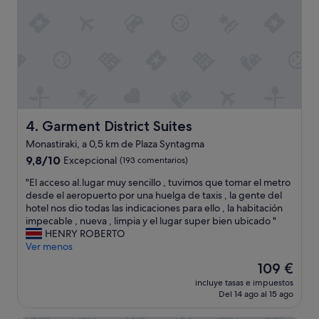
e
,
n
s
e
u
1
p
1
e
/
r
2
c
b
l
a
e
ñ
Garment District Suites
4. Garment District Suites
a
o
n
Monastiraki, a 0,5 km de Plaza Syntagma
s
,
9.8
.
9,8/10
Excepcional
(193 comentarios)
b
sobre
E
e
"
"El acceso al.lugar muy sencillo , tuvimos que tomar el metro
10,
l
s
E
desde el aeropuerto por una huelga de taxis , la gente del
Excepcional,
b
t
l
hotel nos dio todas las indicaciones para ello , la habitación
(193 comentarios)
a
l
a
impecable , nueva , limpia y el lugar super bien ubicado "
r
o
c
HENRY ROBERTO
r
c
c
Ver menos
i
a
e
o
t
El
109 €
s
e
i
precio
incluye tasas e impuestos
o
s
o
actual
Del 14 ago al 15 ago
a
m
n
es
l
u
,
de