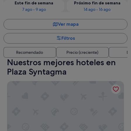
Este fin de semana
Próximo fin de semana
7 ago - 9 ago
14 ago - 16 ago
Ver mapa
Filtros
Recomendado
Precio (creciente)
Di
Nuestros mejores hoteles en
Plaza Syntagma
Athens Ikon