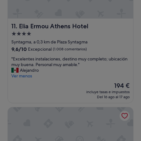
b
n
i
t
e
t
n
h
u
Elia Ermou Athens Hotel
11. Elia Ermou Athens Hotel
e
b
l
Alojamiento
i
o
c
de
Syntagma, a 0,3 km de Plaza Syntagma
c
a
4.0 estrellas
9.6
9,6/10
Excepcional
(1.008 comentarios)
a
d
sobre
t
o
"
"Excelentes instalaciones, destino muy completo; ubicación
10,
i
"
E
muy buena. Personal muy amable."
Excepcional,
o
x
Alejandro
(1.008 comentarios)
n
c
Ver menos
w
e
a
El
194 €
l
s
precio
incluye tasas e impuestos
e
.
actual
Del 16 ago al 17 ago
n
T
es
t
h
de
Belle epoque suites
e
e
194 €
s
s
i
t
n
a
s
f
t
f