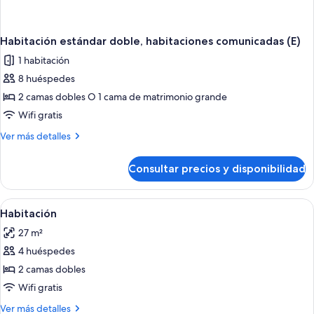
Habitación estándar doble, habitaciones comunicadas (E)
1 habitación
8 huéspedes
2 camas dobles O 1 cama de matrimonio grande
Wifi gratis
Más
Ver más detalles
detalles
de
Consultar precios y disponibilidad
Habitación
estándar
doble,
Abrir
Minibar, caja fuerte, espacio para trab
4
habitaciones
Habitación
todas
comunicadas
27 m²
(E)
las
4 huéspedes
fotos
de
2 camas dobles
Habitación
Wifi gratis
Más
Ver más detalles