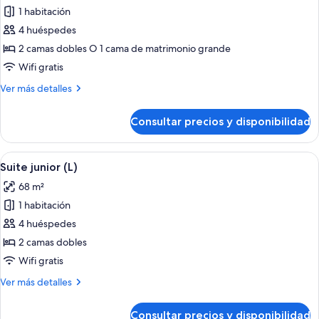
1 habitación
fotos
de
4 huéspedes
Suite
2 camas dobles O 1 cama de matrimonio grande
(M)
Wifi gratis
Más
Ver más detalles
detalles
de
Consultar precios y disponibilidad
Suite
(M)
Abrir
Habitación de hotel con una cama gra
6
Suite junior (L)
todas
68 m²
las
1 habitación
fotos
de
4 huéspedes
Suite
2 camas dobles
junior
Wifi gratis
(L)
Más
Ver más detalles
detalles
de
Consultar precios y disponibilidad