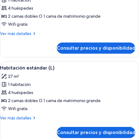
1 habitación
fotos
de
4 huéspedes
Habitación
2 camas dobles O 1 cama de matrimonio grande
doble
Wifi gratis
(M)
Más
Ver más detalles
detalles
de
Consultar precios y disponibilidad
Habitación
doble
(M)
Abrir
Una habitación de hotel con una cama g
4
Habitación estándar (L)
todas
27 m²
las
1 habitación
fotos
de
4 huéspedes
Habitación
2 camas dobles O 1 cama de matrimonio grande
estándar
Wifi gratis
(L)
Más
Ver más detalles
detalles
de
Consultar precios y disponibilidad
Habitación