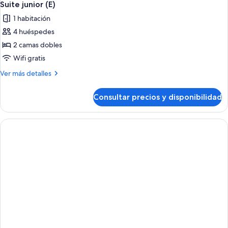
Suite junior (E)
1 habitación
4 huéspedes
2 camas dobles
Wifi gratis
Más
Ver más detalles
detalles
de
Consultar precios y disponibilidad
Suite
junior
(E)