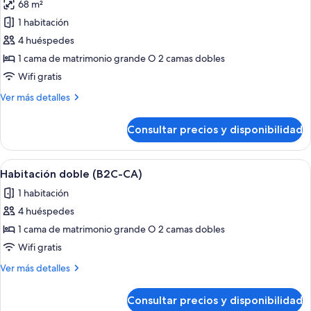
68 m²
las
1 habitación
fotos
de
4 huéspedes
Suite
1 cama de matrimonio grande O 2 camas dobles
(C)
Wifi gratis
Más
Ver más detalles
detalles
de
Consultar precios y disponibilidad
Suite
(C)
Abrir
Una habitación de hotel con una cama g
4
Habitación doble (B2C-CA)
todas
1 habitación
las
4 huéspedes
fotos
de
1 cama de matrimonio grande O 2 camas dobles
Habitación
Wifi gratis
doble
Más
Ver más detalles
(B2C-
detalles
CA)
de
Consultar precios y disponibilidad
Habitación