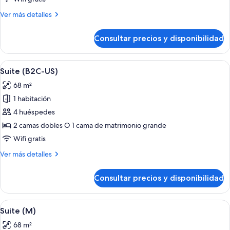
doble
Más
Ver más detalles
(B2C-
detalles
US)
de
Consultar precios y disponibilidad
Habitación
estándar
doble
Abrir
Habitación de hotel con una cama gra
6
(B2C-
Suite (B2C-US)
todas
US)
68 m²
las
1 habitación
fotos
de
4 huéspedes
Suite
2 camas dobles O 1 cama de matrimonio grande
(B2C-
Wifi gratis
US)
Más
Ver más detalles
detalles
de
Consultar precios y disponibilidad
Suite
(B2C-
US)
Abrir
Habitación de hotel con una cama gra
6
Suite (M)
todas
68 m²
las