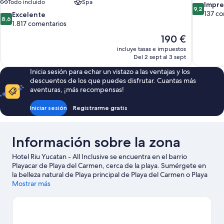
Todo incluido
Spa
9.2
Impre
9,2
sobre
137 co
8.6
Excelente
8,6
10,
sobre
1.817 comentarios
Impresion
10,
El
190 €
137 comen
Excelente,
precio
incluye tasas e impuestos
1.817 comentarios
actual
Del 2 sept al 3 sept
es
Inicia sesión para echar un vistazo a las ventajas y los
de
descuentos de los que puedes disfrutar. Cuantas más
190 €
aventuras, ¡más recompensas!
Iniciar sesión
Registrarme gratis
Información sobre la zona
Hotel Riu Yucatan - All Inclusive se encuentra en el barrio
Playacar de Playa del Carmen, cerca de la playa. Sumérgete en
la belleza natural de Playa principal de Playa del Carmen o Playa
Playacar, antes de recorrer atracciones turísticas como Parque
Mostrar más
temático Xplor y Parque temático ecológico Xcaret. ¿Viajas con
niños? Si es así, puedes llevarlos a Aviario Xaman Ha o a Xenses
Park. Te encantará explorar la zona y vivir aventuras en el agua
con tu opción favorita (¿qué tal esquí acuático?). También