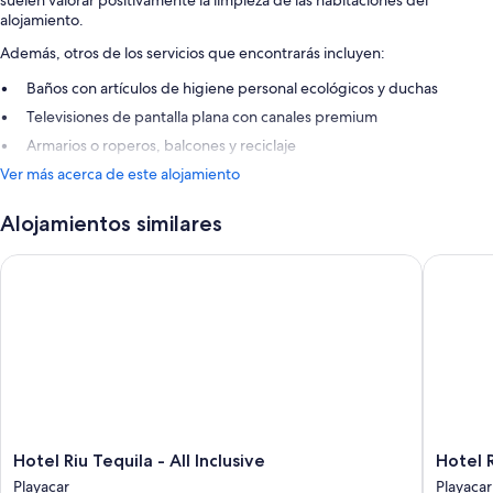
suelen valorar positivamente la limpieza de las habitaciones del
alojamiento.
Además, otros de los servicios que encontrarás incluyen:
Baños con artículos de higiene personal ecológicos y duchas
Televisiones de pantalla plana con canales premium
Armarios o roperos, balcones y reciclaje
Ver más acerca de este alojamiento
Alojamientos similares
Hotel Riu Tequila - All Inclusive
Hotel Riu
Hotel
Hotel
Hotel Riu Tequila - All Inclusive
Hotel R
Riu
Riu
Playacar
Playacar