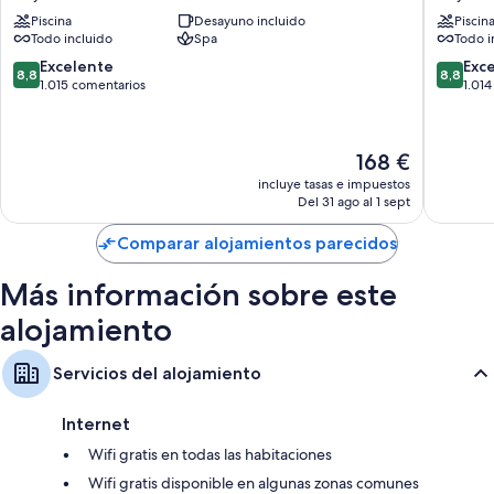
Tequila
Playacar
Piscina
Desayuno incluido
Piscin
-
-
Todo incluido
Spa
Todo i
All
All
Inclusive
Inclusiv
8.8
8.8
Excelente
Exc
8,8
8,8
Playacar
Playacar
sobre
sobre
1.015 comentarios
1.01
10,
10,
Excelente,
Excelent
1.015 comentarios
1.014 co
El
168 €
precio
incluye tasas e impuestos
actual
Del 31 ago al 1 sept
es
de
Comparar alojamientos parecidos
168 €
Más información sobre este
alojamiento
Servicios del alojamiento
Internet
Wifi gratis en todas las habitaciones
Wifi gratis disponible en algunas zonas comunes