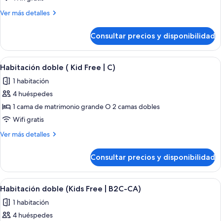
doble,
Más
Ver más detalles
2
detalles
habitaciones
de
Consultar precios y disponibilidad
Habitación
(B2C-
doble,
US)
2
Abrir
Habitación de hotel con una cama, do
4
habitaciones
Habitación doble ( Kid Free | C)
todas
(B2C-
1 habitación
US)
las
4 huéspedes
fotos
de
1 cama de matrimonio grande O 2 camas dobles
Habitación
Wifi gratis
doble
Más
Ver más detalles
(
detalles
Kid
de
Consultar precios y disponibilidad
Habitación
Free
doble
|
(
Abrir
Habitación de hotel con una cama, do
C)
4
Kid
Habitación doble (Kids Free | B2C-CA)
todas
Free
1 habitación
|
las
C)
4 huéspedes
fotos