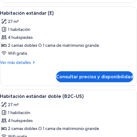
estándar
(L)
Abrir
Una habitación de hotel con una cama g
4
Habitación estándar (E)
todas
27 m²
las
1 habitación
fotos
de
4 huéspedes
Habitación
2 camas dobles O 1 cama de matrimonio grande
estándar
Wifi gratis
(E)
Más
Ver más detalles
detalles
de
Consultar precios y disponibilidad
Habitación
estándar
(E)
Abrir
Una habitación de hotel con una cama g
4
Habitación estándar doble (B2C-US)
todas
27 m²
las
1 habitación
fotos
de
4 huéspedes
Habitación
2 camas dobles O 1 cama de matrimonio grande
estándar
Wifi gratis