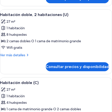
Suite
junior
(L)
Abrir
Una habitación de hotel con una cama g
4
Habitación doble, 2 habitaciones (U)
todas
27 m²
las
1 habitación
fotos
de
8 huéspedes
Habitación
2 camas dobles O 1 cama de matrimonio grande
doble,
Wifi gratis
2
Más
Ver más detalles
habitaciones
detalles
(U)
de
Consultar precios y disponibilidad
Habitación
doble,
2
Abrir
Una habitación de hotel con una cama g
4
habitaciones
Habitación doble (C)
todas
(U)
27 m²
las
1 habitación
fotos
de
4 huéspedes
Habitación
1 cama de matrimonio grande O 2 camas dobles