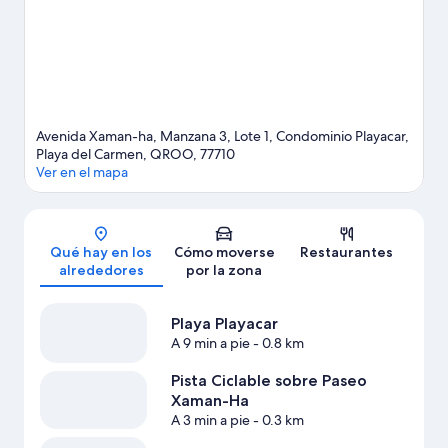
puedes animarte a probar actividades como el golf.
Ver guía de
viaje de Playa del Carmen
Ver más complejos turísticos en Playa del Carmen
Avenida Xaman-ha, Manzana 3, Lote 1, Condominio Playacar,
Playa del Carmen, QROO, 77710
Ver en el mapa
Mapa
Qué hay en los
Cómo moverse
Restaurantes
alrededores
por la zona
Playa Playacar
A 9 min a pie
- 0.8 km
Pista Ciclable sobre Paseo
Xaman-Ha
A 3 min a pie
- 0.3 km