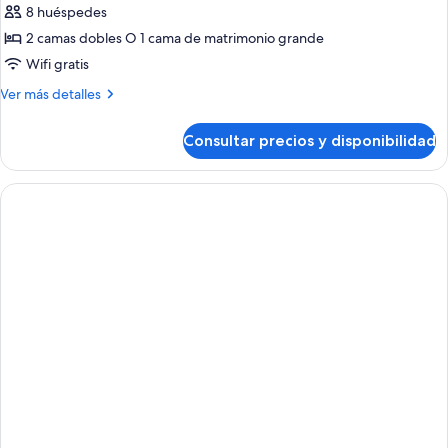
8 huéspedes
2 camas dobles O 1 cama de matrimonio grande
Wifi gratis
Más
Ver más detalles
detalles
de
Consultar precios y disponibilidad
Habitación
doble,
habitaciones
comunicadas
(M)