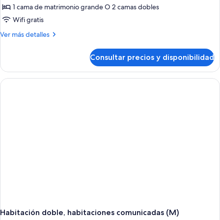
de
1 cama de matrimonio grande O 2 camas dobles
Habitación
Wifi gratis
doble
Más
Ver más detalles
(Kids
detalles
Free
de
Consultar precios y disponibilidad
Habitación
|
doble
B2C-
(Kids
CA)
Free
|
B2C-
CA)
Habitación doble, habitaciones comunicadas (M)