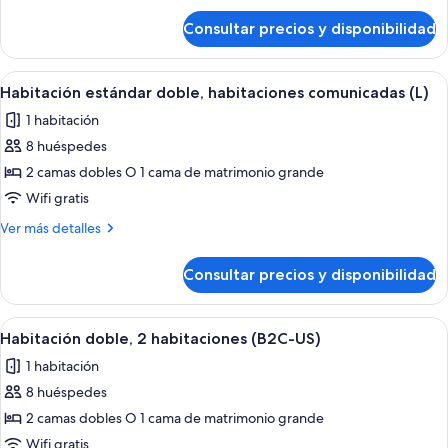
de
Consultar precios y disponibilidad
Suite
(B2C-
CA)
Abrir
Una habitación de hotel con una cama g
4
Habitación estándar doble, habitaciones comunicadas (L)
todas
1 habitación
las
8 huéspedes
fotos
de
2 camas dobles O 1 cama de matrimonio grande
Habitación
Wifi gratis
estándar
Más
Ver más detalles
doble,
detalles
habitaciones
de
Consultar precios y disponibilidad
Habitación
comunicadas
estándar
(L)
doble,
Abrir
Una habitación de hotel con una cama g
4
habitaciones
Habitación doble, 2 habitaciones (B2C-US)
todas
comunicadas
1 habitación
(L)
las
8 huéspedes
fotos
de
2 camas dobles O 1 cama de matrimonio grande
Habitación
Wifi gratis