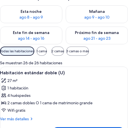
Consulta la disponibilidad para esta noche, ago 8 - ago 9
Consulta la disponibilidad pa
Esta noche
Mañana
ago 8 - ago 9
ago 9 - ago 10
Consulta la disponibilidad para este fin de semana, ago 14 - a
Consulta la disponibilidad par
Este fin de semana
Próximo fin de semana
ago 14 - ago 16
ago 21 - ago 23
Filtros
Todas las habitaciones
1 cama
2 camas
3 camas o más
disponibles
para
Se muestran 26 de 26 habitaciones
las
Abrir
Una habitación de hotel con una cama g
4
Habitación estándar doble (U)
habitaciones
todas
27 m²
las
1 habitación
fotos
de
4 huéspedes
Habitación
2 camas dobles O 1 cama de matrimonio grande
estándar
Wifi gratis
doble
Más
Ver más detalles
(U)
detalles