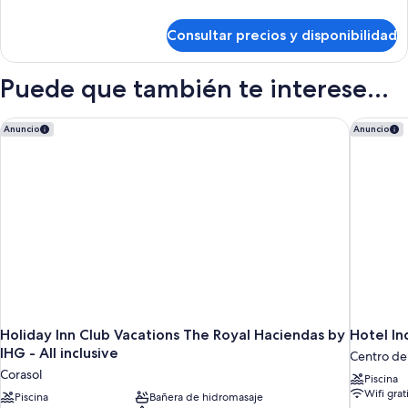
detalles
de
Consultar precios y disponibilidad
Habitación
Puede que también te interese...
Holiday Inn Club Vacations The Royal Haciendas by IHG - All i
Hotel In
Anuncio
Anuncio
Holiday Inn Club Vacations The Royal Haciendas by
Hotel In
IHG - All inclusive
Centro de
Corasol
Piscina
Wifi grat
Piscina
Bañera de hidromasaje