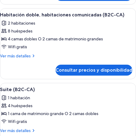
doble
(B2C-
Abrir
Una habitación de hotel con una cama g
4
CA)
Habitación doble, habitaciones comunicadas (B2C-CA)
todas
2 habitaciones
las
8 huéspedes
fotos
de
4 camas dobles O 2 camas de matrimonio grandes
Habitación
Wifi gratis
doble,
Más
Ver más detalles
habitaciones
detalles
comunicadas
de
Consultar precios y disponibilidad
Habitación
(B2C-
doble,
CA)
habitaciones
Abrir
Habitación de hotel con una cama gra
6
comunicadas
Suite (B2C-CA)
todas
(B2C-
1 habitación
CA)
las
4 huéspedes
fotos
de
1 cama de matrimonio grande O 2 camas dobles
Suite
Wifi gratis
(B2C-
Más
Ver más detalles
CA)
detalles