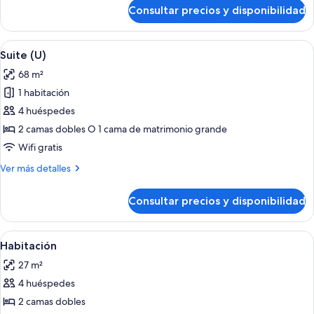
de
Consultar precios y disponibilidad
Habitación
estándar
doble
Abrir
Habitación de hotel con una cama gra
6
(U)
Suite (U)
todas
68 m²
las
1 habitación
fotos
de
4 huéspedes
Suite
2 camas dobles O 1 cama de matrimonio grande
(U)
Wifi gratis
Más
Ver más detalles
detalles
de
Consultar precios y disponibilidad
Suite
(U)
Abrir
Minibar, caja fuerte, espacio para trab
4
Habitación
todas
27 m²
las
4 huéspedes
fotos
de
2 camas dobles