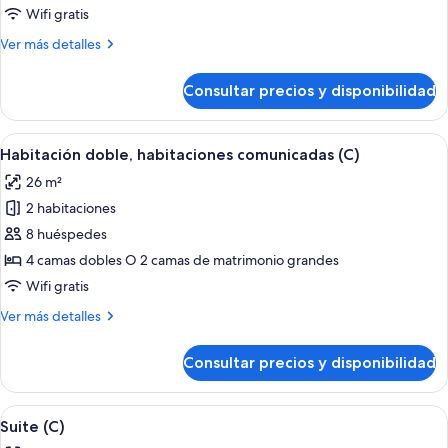
doble
Wifi gratis
(C)
Más
Ver más detalles
detalles
de
Consultar precios y disponibilidad
Habitación
doble
(C)
Abrir
Una habitación de hotel con una cama g
4
Habitación doble, habitaciones comunicadas (C)
todas
26 m²
las
2 habitaciones
fotos
de
8 huéspedes
Habitación
4 camas dobles O 2 camas de matrimonio grandes
doble,
Wifi gratis
habitaciones
Más
Ver más detalles
comunicadas
detalles
(C)
de
Consultar precios y disponibilidad
Habitación
doble,
habitaciones
Abrir
Habitación de hotel con una cama gra
6
comunicadas
Suite (C)
todas
(C)