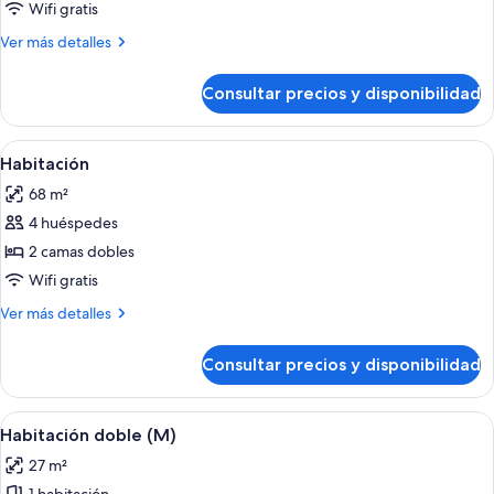
Habitación
Wifi gratis
Más
Ver más detalles
detalles
de
Consultar precios y disponibilidad
Habitación
Abrir
Minibar, caja fuerte, espacio para trab
6
Habitación
todas
68 m²
las
4 huéspedes
fotos
de
2 camas dobles
Habitación
Wifi gratis
Más
Ver más detalles
detalles
de
Consultar precios y disponibilidad
Habitación
Abrir
Una habitación de hotel con una cama g
4
Habitación doble (M)
todas
27 m²
las