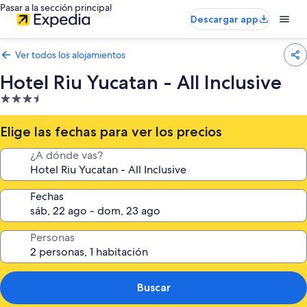
Pasar a la sección principal
Descargar app
Ver todos los alojamientos
Hotel Riu Yucatan - All Inclusive
Alojamiento
de
3.5 estrellas
Elige las fechas para ver los precios
¿A dónde vas?
Fechas
Personas
Buscar