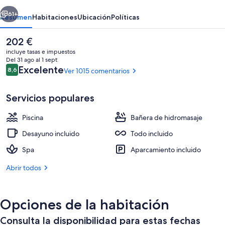
-
erior
Siguiente
All
61+
Resumen
Habitaciones
Ubicación
Políticas
Inclusive
El
202 €
precio
incluye tasas e impuestos
actual
Del 31 ago al 1 sept
es
Comentarios
Excelente
8,6
Ver 1015 comentarios
8,6 de 10
de
202 €
Servicios populares
Piscina
Bañera de hidromasaje
4 piscinas al aire libre, sombrillas, tu
Desayuno incluido
Todo incluido
Spa
Aparcamiento incluido
Abrir todos
Opciones de la habitación
Consulta la disponibilidad para estas fechas