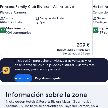
Princess Family Club Riviera - All Inclusive
Hotel In
Playa del Carmen
Centro de
Piscina
Desayuno incluido
Piscina
Todo incluido
Spa
Wifi grat
8.0
9.2
Muy bueno
Impre
8,0
9,2
sobre
sobre
904 comentarios
137 co
10,
10,
Muy
Impresion
El
209 €
bueno,
137 comen
precio
904 comentarios
incluye tasas e impuestos
actual
Del 23 ago al 24 ago
es
Inicia sesión para echar un vistazo a las ventajas y los
de
descuentos de los que puedes disfrutar. Cuantas más
209 €
aventuras, ¡más recompensas!
Iniciar sesión
Registrarme gratis
Información sobre la zona
Nickelodeon Hotels & Resorts Riviera Maya - Gourmet by
Karisma - All Inclusive se encuentra en Playa del Carmen, en la