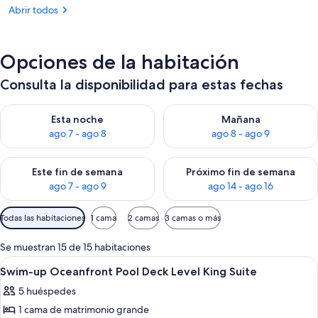
Abrir todos
Opciones de la habitación
Consulta la disponibilidad para estas fechas
Consulta la disponibilidad para esta noche, ago 7 - ago 8
Consulta la disponibilidad pa
Esta noche
Mañana
ago 7 - ago 8
ago 8 - ago 9
Consulta la disponibilidad para este fin de semana, ago 7 - ag
Consulta la disponibilidad par
Este fin de semana
Próximo fin de semana
ago 7 - ago 9
ago 14 - ago 16
Filtros
Todas las habitaciones
1 cama
2 camas
3 camas o más
disponibles
para
Se muestran 15 de 15 habitaciones
las
Abrir
Un dormitorio moderno con cama, mesit
20
Swim-up Oceanfront Pool Deck Level King Suite
habitaciones
todas
5 huéspedes
las
1 cama de matrimonio grande
fotos