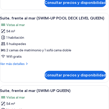
POOL
Consultar precios y disponibilidad
Suite,
DECK
frente
LEVEL
al
Abrir
Habitación de hotel con dos camas, un 
KING)
11
mar
Suite, frente al mar (SWIM-UP POOL DECK LEVEL QUEEN)
todas
(SWIM-
Vistas al mar
UP
las
POOL
54 m²
fotos
DECK
de
1 habitación
LEVEL
Suite,
KING)
5 huéspedes
frente
2 camas de matrimonio y 1 sofá cama doble
al
Wifi gratis
mar
Más
Ver más detalles
(SWIM-
detalles
UP
de
Consultar precios y disponibilidad
POOL
Suite,
frente
DECK
al
Abrir
Habitación de hotel con cama, sofá, m
LEVEL
10
mar
Suite, frente al mar (SWIM-UP QUEEN)
todas
QUEEN)
(SWIM-
Vistas al mar
UP
las
POOL
54 m²
fotos
DECK