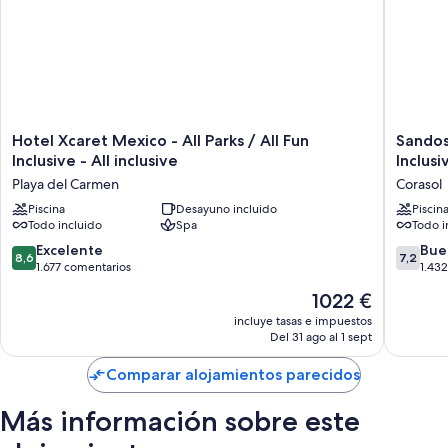
Hotel
Sandos
Hotel Xcaret Mexico - All Parks / All Fun
Sandos
Xcaret
Caracol
Inclusive - All inclusive
Inclusi
Mexico
Nature
Playa del Carmen
Corasol
-
Resort
All
Piscina
Desayuno incluido
&
Piscin
Todo incluido
Spa
Todo i
Parks
Water
/
Park
8.6
7.2
Excelente
Bue
8,6
7,2
All
All
sobre
sobre
1.677 comentarios
1.43
Fun
Inclusiv
10,
10,
El
1022 €
Inclusive
Corasol
Excelente,
Bueno,
precio
-
1.677 comentarios
1.432 c
incluye tasas e impuestos
actual
All
Del 31 ago al 1 sept
es
inclusive
de
Playa
Comparar alojamientos parecidos
1022 €
del
Carmen
Más información sobre este