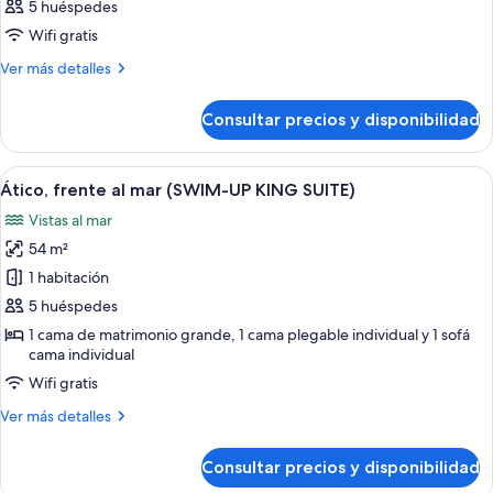
5 huéspedes
fotos
de
Wifi gratis
Habitación
Más
Ver más detalles
detalles
de
Consultar precios y disponibilidad
Habitación
Abrir
Habitación de hotel con cama, sofá, 
10
Ático, frente al mar (SWIM-UP KING SUITE)
todas
Vistas al mar
las
54 m²
fotos
de
1 habitación
Ático,
5 huéspedes
frente
1 cama de matrimonio grande, 1 cama plegable individual y 1 sofá
al
cama individual
mar
Wifi gratis
(SWIM-
Más
Ver más detalles
UP
detalles
KING
de
Consultar precios y disponibilidad
Ático,
SUITE)