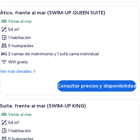
frente
al
Abrir
Habitación de hotel con cama, sofá, m
11
mar
Ático, frente al mar (SWIM-UP QUEEN SUITE)
todas
(SWIM-
Vistas al mar
UP
las
KING
54 m²
fotos
SUITE)
de
1 habitación
Ático,
5 huéspedes
frente
2 camas de matrimonio y 1 sofá cama individual
al
Wifi gratis
mar
Más
Ver más detalles
(SWIM-
detalles
UP
de
Consultar precios y disponibilidad
QUEEN
Ático,
frente
SUITE)
al
Abrir
Habitación de hotel con cama, sofá, 
9
mar
Suite, frente al mar (SWIM-UP KING)
todas
(SWIM-
Vistas al mar
UP
las
QUEEN
54 m²
fotos
SUITE)
de
1 habitación
Suite,
5 huéspedes