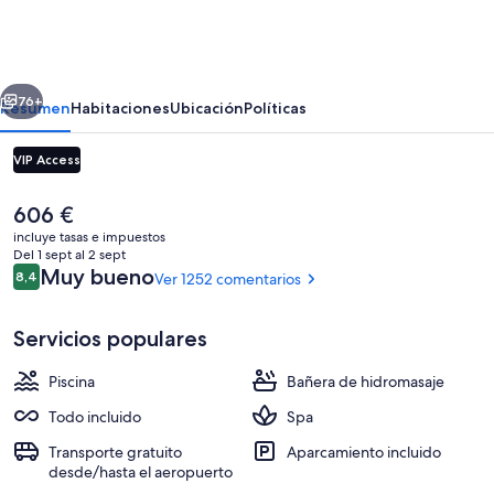
Hotels
&
Resorts
erior
Siguiente
Riviera
76+
Resumen
Habitaciones
Ubicación
Políticas
Maya
VIP Access
-
Gourmet
El
606 €
by
precio
incluye tasas e impuestos
actual
Del 1 sept al 2 sept
Karisma
es
Comentarios
Muy bueno
8,4
Ver 1252 comentarios
8,4 de 10
de
-
606 €
All
Servicios populares
Diseño del edificio
Inclusive
Piscina
Bañera de hidromasaje
Todo incluido
Spa
Transporte gratuito
Aparcamiento incluido
desde/hasta el aeropuerto