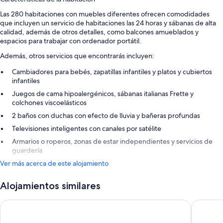
Las 280 habitaciones con muebles diferentes ofrecen comodidades
que incluyen un servicio de habitaciones las 24 horas y sábanas de alta
calidad, además de otros detalles, como balcones amueblados y
espacios para trabajar con ordenador portátil.
Además, otros servicios que encontrarás incluyen:
Cambiadores para bebés, zapatillas infantiles y platos y cubiertos
infantiles
Juegos de cama hipoalergénicos, sábanas italianas Frette y
colchones viscoelásticos
2 baños con duchas con efecto de lluvia y bañeras profundas
Televisiones inteligentes con canales por satélite
Armarios o roperos, zonas de estar independientes y servicios de
guardería
Ver más acerca de este alojamiento
Alojamientos similares
Hotel Xcaret Mexico - All Parks / All Fun Inclusive - All inclusi
Sandos C