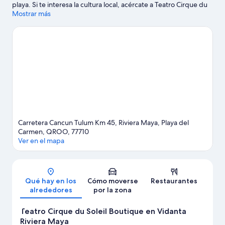
playa. Si te interesa la cultura local, acércate a Teatro Cirque du
Soleil Boutique en Vidanta Riviera Maya; si quieres sumergirte
Mostrar más
en la naturaleza, elige entre Playa Maroma y Parque ecológico
Tres Ríos. ¿Viajas con niños? Pues llévalos a Parque Nacional
Costa Occidental de Isla Mujeres, Punta Cancún y Punta Nizuc y,
si te apetece disfrutar de un evento especial, consulta el
calendario de Club de campo El Rey Polo Country Club. Te
encantará explorar la zona y vivir aventuras en el agua con tu
actividad favorita: ¿natación, tal vez?
Ver guía de viaje de Playa
del Carmen
Carretera Cancun Tulum Km 45, Riviera Maya, Playa del
Carmen, QROO, 77710
Ver en el mapa
Mapa
Qué hay en los
Cómo moverse
Restaurantes
alrededores
por la zona
Teatro Cirque du Soleil Boutique en Vidanta
Riviera Maya