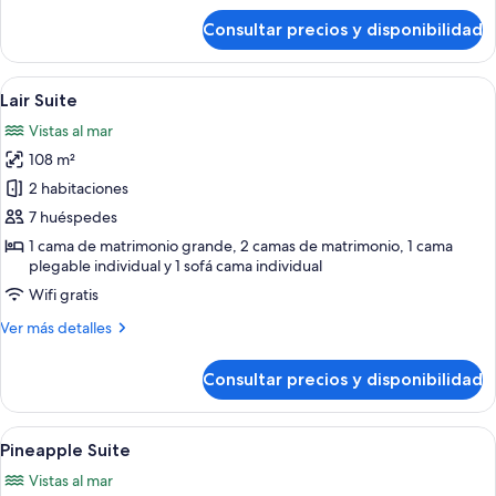
de
Consultar precios y disponibilidad
Big
Kahuna
Suite
Abrir
Una sala de estar moderna con un sofá,
5
Lair Suite
todas
Vistas al mar
las
108 m²
fotos
de
2 habitaciones
Lair
7 huéspedes
Suite
1 cama de matrimonio grande, 2 camas de matrimonio, 1 cama
plegable individual y 1 sofá cama individual
Wifi gratis
Más
Ver más detalles
detalles
de
Consultar precios y disponibilidad
Lair
Suite
Abrir
Un dormitorio de colores vivos con un
6
Pineapple Suite
todas
Vistas al mar
las