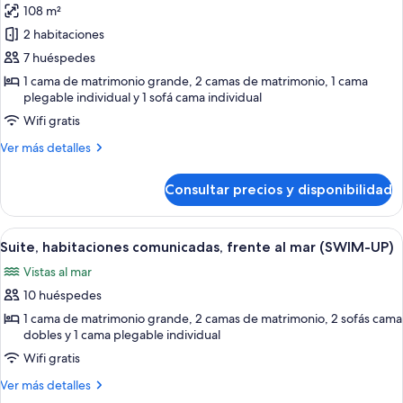
108 m²
fotos
de
2 habitaciones
Pineapple
7 huéspedes
Suite
1 cama de matrimonio grande, 2 camas de matrimonio, 1 cama
plegable individual y 1 sofá cama individual
Wifi gratis
Más
Ver más detalles
detalles
de
Consultar precios y disponibilidad
Pineapple
Suite
Abrir
Habitación de hotel con dos camas, un
7
Suite, habitaciones comunicadas, frente al mar (SWIM-UP)
todas
Vistas al mar
las
10 huéspedes
fotos
de
1 cama de matrimonio grande, 2 camas de matrimonio, 2 sofás cama
dobles y 1 cama plegable individual
Suite,
Wifi gratis
habitaciones
comunicadas,
Más
Ver más detalles
frente
detalles