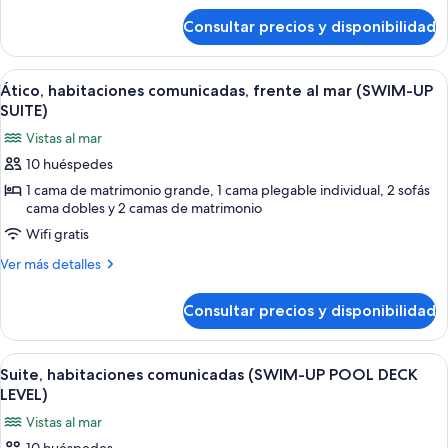
de
al
Consultar precios y disponibilidad
Suite,
mar
habitaciones
(SWIM-
comunicadas,
Abrir
Habitación de hotel con dos camas, un
9
frente
UP)
Ático, habitaciones comunicadas, frente al mar (SWIM-UP
todas
al
SUITE)
mar
las
Vistas al mar
(SWIM-
fotos
UP)
10 huéspedes
de
1 cama de matrimonio grande, 1 cama plegable individual, 2 sofás
Ático,
cama dobles y 2 camas de matrimonio
habitaciones
Wifi gratis
comunicadas,
frente
Más
Ver más detalles
detalles
al
de
mar
Consultar precios y disponibilidad
Ático,
(SWIM-
habitaciones
UP
comunicadas,
Abrir
Habitación de hotel con dos camas, un 
5
frente
Suite, habitaciones comunicadas (SWIM-UP POOL DECK
SUITE)
todas
al
LEVEL)
mar
las
Vistas al mar
(SWIM-
fotos
UP