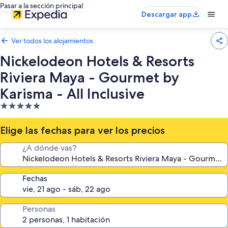
Pasar a la sección principal
Descargar app
Ver todos los alojamientos
Nickelodeon Hotels & Resorts
Riviera Maya - Gourmet by
Karisma - All Inclusive
Alojamiento
de
5.0 estrellas
Elige las fechas para ver los precios
¿A dónde vas?
Fechas
Personas