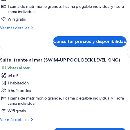
frente
1 cama de matrimonio grande, 1 cama plegable individual y 1 sofá
al
cama individual
mar
Wifi gratis
(SWIM-
Más
Ver más detalles
UP
detalles
KING)
de
Consultar precios y disponibilidad
Suite,
frente
al
Abrir
Habitación de hotel con dos camas, un 
10
mar
Suite, frente al mar (SWIM-UP POOL DECK LEVEL KING)
todas
(SWIM-
Vistas al mar
UP
las
KING)
54 m²
fotos
de
1 habitación
Suite,
5 huéspedes
frente
1 cama de matrimonio grande, 1 cama plegable individual y 1 sofá
al
cama individual
mar
Wifi gratis
(SWIM-
Más
Ver más detalles
UP
detalles
de