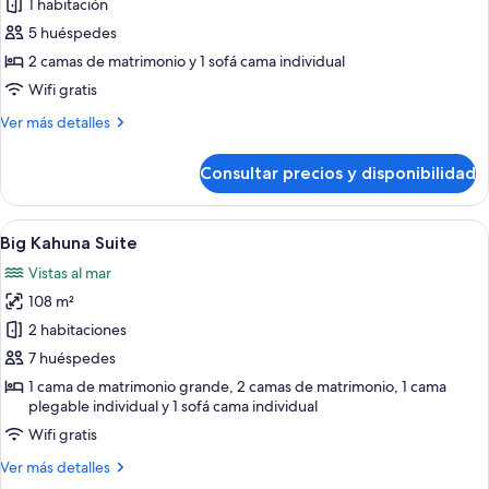
de
1 habitación
LEVEL
Suite,
QUEEN)
5 huéspedes
frente
2 camas de matrimonio y 1 sofá cama individual
al
Wifi gratis
mar
Más
Ver más detalles
(SWIM-
detalles
UP
de
Consultar precios y disponibilidad
QUEEN)
Suite,
frente
al
Abrir
Un espacio lounge moderno al aire libr
6
mar
Big Kahuna Suite
todas
(SWIM-
Vistas al mar
UP
las
QUEEN)
108 m²
fotos
de
2 habitaciones
Big
7 huéspedes
Kahuna
1 cama de matrimonio grande, 2 camas de matrimonio, 1 cama
Suite
plegable individual y 1 sofá cama individual
Wifi gratis
Más
Ver más detalles
detalles