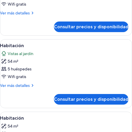
de
Wifi gratis
Swim-
Más
Ver más detalles
up
detalles
de
Oceanfront
Consultar precios y disponibilidad
Swim-
Pool
up
Deck
Oceanfront
Abrir
Sábanas italianas Frette y ropa de cam
6
Level
Pool
Habitación
todas
Deck
King
Vistas al jardín
Level
las
Suite
King
54 m²
fotos
Suite
de
5 huéspedes
Habitación
Wifi gratis
Más
Ver más detalles
detalles
de
Consultar precios y disponibilidad
Habitación
Abrir
Sábanas italianas Frette y ropa de cam
6
Habitación
todas
54 m²
las