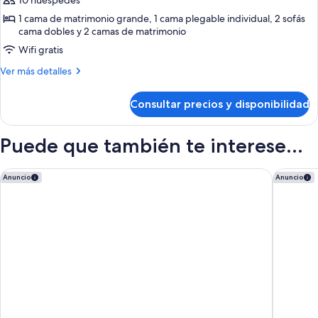
10 huéspedes
de
SUITE)
1 cama de matrimonio grande, 1 cama plegable individual, 2 sofás
Suite,
cama dobles y 2 camas de matrimonio
habitaciones
Wifi gratis
comunicadas
(SWIM-
Más
Ver más detalles
detalles
UP
de
POOL
Consultar precios y disponibilidad
Suite,
DECK
habitaciones
LEVEL)
comunicadas
Puede que también te interese...
(SWIM-
UP
POOL
Princess Family Club Riviera - All Inclusive
Hotel In
Anuncio
Anuncio
DECK
LEVEL)