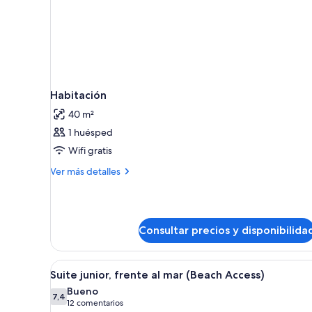
Habitación
40 m²
1 huésped
Wifi gratis
Más
Ver más detalles
detalles
de
Habitación
Consultar precios y disponibilida
Abrir
Un balcón con vista a una playa
7
Suite junior, frente al mar (Beach Access)
todas
Bueno
las
7,4
7,4 de 10
(12 comentarios)
12 comentarios