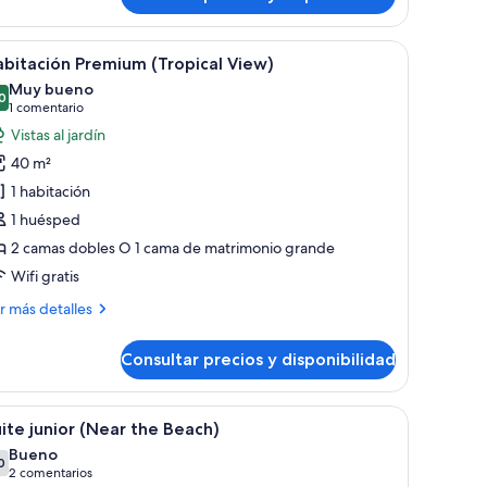
r
e, una zona de estar con mesa y sillas, y un balcón con vistas a la vegetaci
brir
Habitación de hotel con una cama grande, una 
9
bitación Premium (Tropical View)
odas
Muy bueno
s
0
8,0 de 10
(1 comentario)
1 comentario
otos
Vistas al jardín
e
40 m²
abitación
1 habitación
remium
1 huésped
Tropical
2 camas dobles O 1 cama de matrimonio grande
iew)
Wifi gratis
ás
r más detalles
talles
Consultar precios y disponibilidad
bitación
emium
ropical
egetación.
e, una zona de estar con mesa y sillas, y un balcón con vistas a la vegetaci
brir
Minibar con artículos gratuitos, caja fuerte, es
5
ew)
ite junior (Near the Beach)
odas
Bueno
s
0
7,0 de 10
(2 comentarios)
2 comentarios