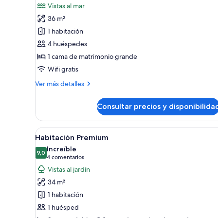
fotos
Vistas al mar
de
36 m²
Suite
1 habitación
junior,
4 huéspedes
frente
1 cama de matrimonio grande
al
mar
Wifi gratis
(Beach
Más
Ver más detalles
Access)
detalles
de
Consultar precios y disponibilida
Suite
junior,
frente
Abrir
Habitación de hotel con dos cam
7
al
Habitación Premium
todas
mar
Increíble
(Beach
las
9,0
9,0 de 10
(4 comentarios)
4 comentarios
Access)
fotos
Vistas al jardín
de
34 m²
Habitación
1 habitación
Premium
1 huésped