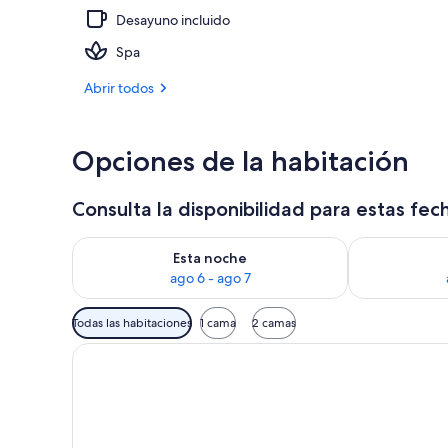
Desayuno incluido
Una piscina a
Spa
Abrir todos
Opciones de la habitación
Consulta la disponibilidad para estas fec
Consulta la disponibilidad para esta noche, ago 6 - 
Consulta la d
Esta noche
ago 6 - ago 7
Filtros
Todas las habitaciones
1 cama
2 camas
disponibles
para
las
habitaciones