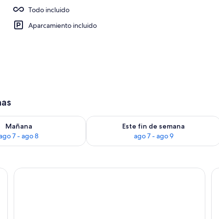
Todo incluido
l aire libre, sombrillas, tumbonas
Aparcamiento incluido
has
ago 7
isponibilidad para mañana, ago 7 - ago 8
Consulta la disponibilidad para este 
Mañana
Este fin de semana
ago 7 - ago 8
ago 7 - ago 9