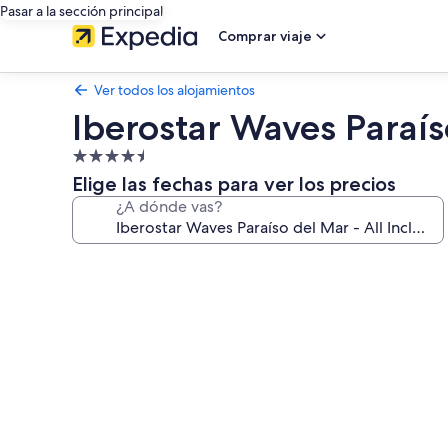
Pasar a la sección principal
Comprar viaje
Ver todos los alojamientos
Iberostar Waves Paraíso
Alojamiento
de
Elige las fechas para ver los precios
4.5 estrellas
¿A dónde vas?
Galería
de
imágenes
de
Iberostar
Waves
Paraíso