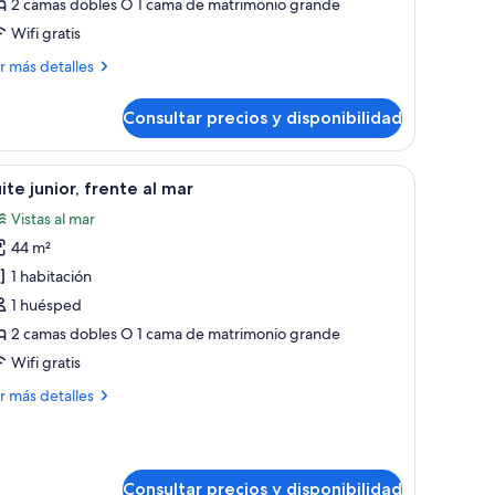
2 camas dobles O 1 cama de matrimonio grande
ar
Wifi gratis
ás
r más detalles
talles
Consultar precios y disponibilidad
ite
ior,
ente
escritorio y balcón con vistas al verdor.
brir
Un balcón con sillas de mimbre y una mesa, co
6
ite junior, frente al mar
odas
r
Vistas al mar
s
44 m²
otos
e
1 habitación
uite
1 huésped
nior,
2 camas dobles O 1 cama de matrimonio grande
rente
Wifi gratis
ás
r más detalles
ar
talles
ite
ior,
Consultar precios y disponibilidad
ente