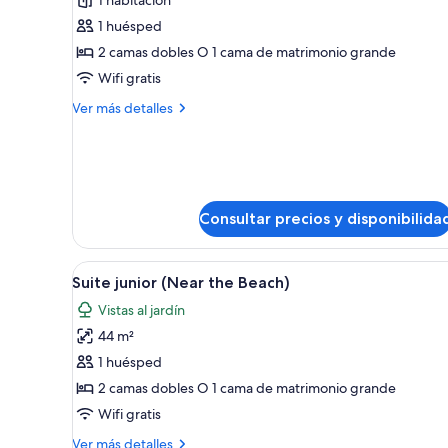
1 habitación
fotos
de
1 huésped
Habitación
2 camas dobles O 1 cama de matrimonio grande
Premium
Wifi gratis
Adaptada
Más
Ver más detalles
detalles
de
Habitación
Premium
Adaptada
Consultar precios y disponibilida
Abrir
Minibar con artículos gratuitos,
5
Suite junior (Near the Beach)
todas
Vistas al jardín
las
44 m²
fotos
de
1 huésped
Suite
2 camas dobles O 1 cama de matrimonio grande
junior
Wifi gratis
(Near
Más
Ver más detalles