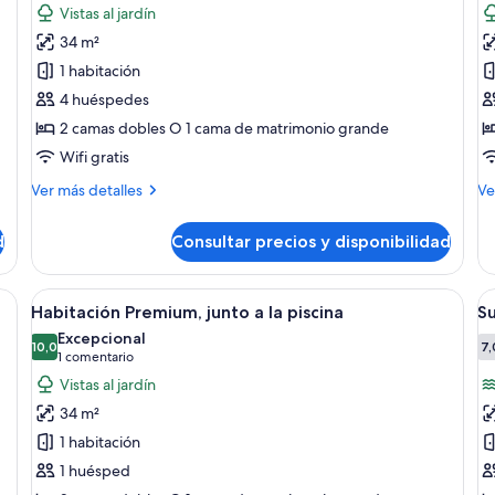
fotos
f
Vistas al jardín
de
d
34 m²
Habitación
H
1 habitación
Premium
P
4 huéspedes
j
2 camas dobles O 1 cama de matrimonio grande
a
la
Wifi gratis
p
Más
M
Ver más detalles
Ve
detalles
de
de
de
d
Consultar precios y disponibilidad
Habitación
Ha
Premium
Pr
ju
as, un escritorio y balcón con vistas al verdor.
Abrir
Habitación de hotel con una cama grand
A
7
a
Habitación Premium, junto a la piscina
Su
todas
t
la
Excepcional
las
10,0
pi
la
7,
10,0 de 10
(1 comentario)
1 comentario
fotos
f
Vistas al jardín
de
d
34 m²
Habitación
S
1 habitación
Premium,
ju
1 huésped
junto
f