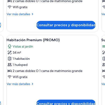
2 camas dobles O 1 cama de matrimonio grande
a
al
la
m
Wifi gratis
piscina
Más
M
Ver más detalles
Ve
detalles
de
de
de
d
Consultar precios y disponibilidad
Habitación
Su
Premium,
jun
junto
fr
as, un escritorio y balcón con vistas al verdor.
Abrir
Habitación de hotel con dos camas, un 
A
7
a
al
Habitación Premium (PROMO)
Su
todas
t
la
ma
Vistas al jardín
piscina
las
la
34 m²
fotos
f
de
d
1 habitación
Habitación
S
1 huésped
Premium
ju
2 camas dobles O 1 cama de matrimonio grande
(PROMO)
f
Wifi gratis
al
Más
M
Ver más detalles
Ve
m
detalles
de
de
de
Habitación
Su
Premium
jun
d
Consultar precios y disponibilidad
(PROMO)
fr