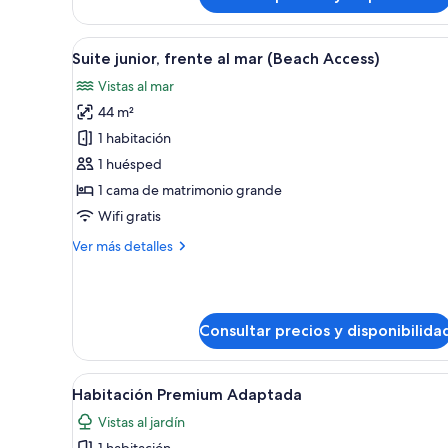
Habitación
Premium
(PROMO)
Abrir
Un balcón con vista a una playa
7
Suite junior, frente al mar (Beach Access)
todas
Vistas al mar
las
44 m²
fotos
de
1 habitación
Suite
1 huésped
junior,
1 cama de matrimonio grande
frente
Wifi gratis
al
Más
Ver más detalles
mar
detalles
(Beach
de
Access)
Suite
junior,
Consultar precios y disponibilida
frente
al
mar
Abrir
Habitación de hotel con una ca
(Beach
6
Habitación Premium Adaptada
todas
Access)
Vistas al jardín
las