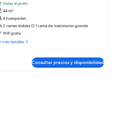
otos
Vistas al jardín
e
44 m²
uite
4 huéspedes
unior
2 camas dobles O 1 cama de matrimonio grande
Near
Wifi gratis
he
each)
ás
r más detalles
talles
ite
nior
Consultar precios y disponibilidad
ear
e
ach)