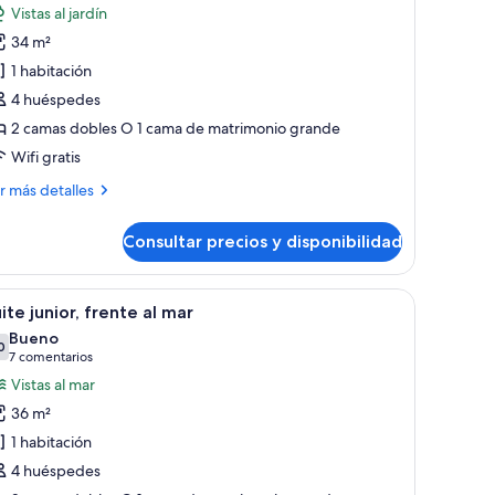
otos
Vistas al jardín
e
34 m²
abitación
1 habitación
remium,
4 huéspedes
unto
2 camas dobles O 1 cama de matrimonio grande
Wifi gratis
iscina
ás
r más detalles
talles
Consultar precios y disponibilidad
bitación
emium,
nto
e, un escritorio, una silla y vista a zonas verdes por la ventana.
brir
Un balcón con sillas de mimbre y una mesa, co
6
ite junior, frente al mar
odas
Bueno
scina
s
0
7,0 de 10
(7 comentarios)
7 comentarios
otos
Vistas al mar
e
36 m²
uite
1 habitación
nior,
4 huéspedes
rente