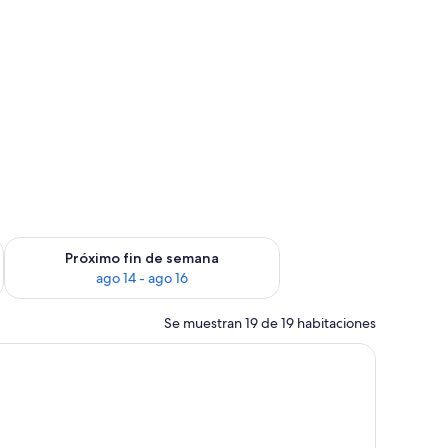
fin de semana, ago 7 - ago 9
Consulta la disponibilidad para el próximo fin de semana, ago
Próximo fin de semana
ago 14 - ago 16
Se muestran 19 de 19 habitaciones