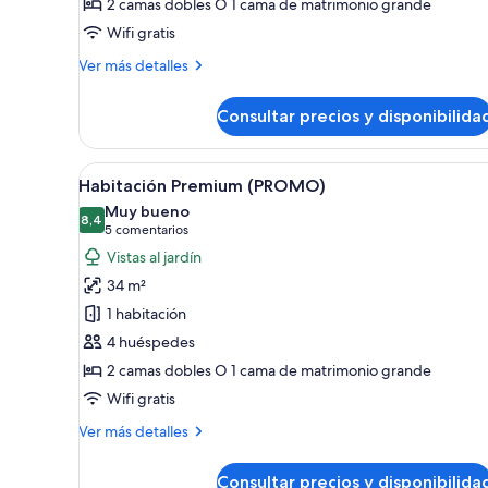
2 camas dobles O 1 cama de matrimonio grande
Wifi gratis
Más
Ver más detalles
detalles
de
Consultar precios y disponibilida
Habitación
Premium
Abrir
Habitación de hotel con dos cam
7
Habitación Premium (PROMO)
todas
Muy bueno
las
8,4
8,4 de 10
(5 comentarios)
5 comentarios
fotos
Vistas al jardín
de
34 m²
Habitación
1 habitación
Premium
4 huéspedes
(PROMO)
2 camas dobles O 1 cama de matrimonio grande
Wifi gratis
Más
Ver más detalles
detalles
de
Consultar precios y disponibilida