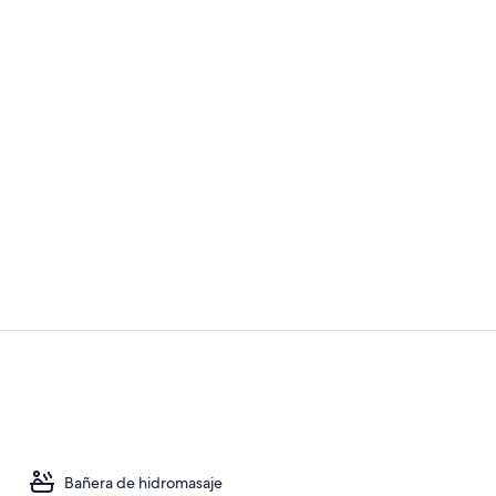
Vista aérea
Ubicación a 
Bañera de hidromasaje