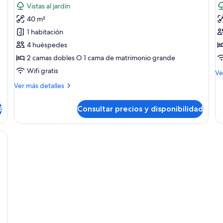
fotos
f
Vistas al jardín
de
d
40 m²
Habitación
S
1 habitación
Premium
j
4 huéspedes
(Pure
(
2 camas dobles O 1 cama de matrimonio grande
Wellness)
t
B
Wifi gratis
M
Ve
de
Más
Ver más detalles
de
detalles
Su
de
ju
d
Consultar precios y disponibilidad
Habitación
(N
Premium
th
(Pure
 caja fuerte, escritorio
Be
Wellness)