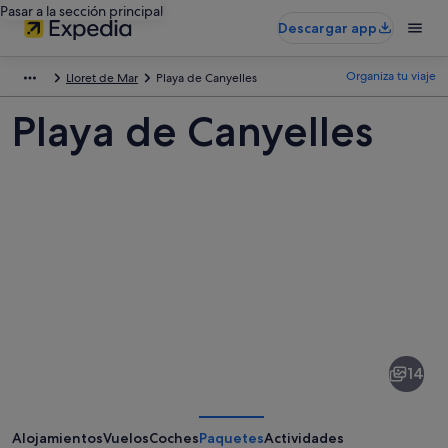
Pasar a la sección principal
Descargar app
Organiza tu viaje
Lloret de Mar
Playa de Canyelles
Playa de Canyelles
Fotos
de
Playa
14
de
Canyelles
Alojamientos
Vuelos
Coches
Paquetes
Actividades