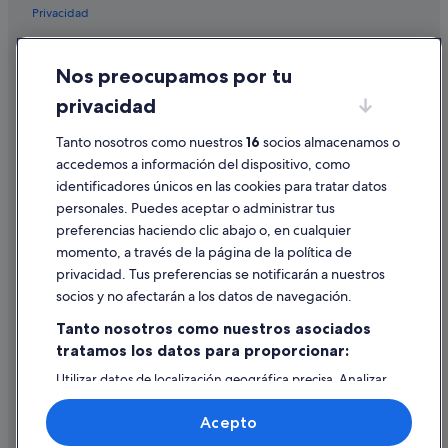
Pensiones en Tossa de Mar
Privacidad
Moteles en Lloret de Mar
Cookies
Hoteles con spa en Tossa de Mar
Nos preocupamos por tu
Condiciones de uso
Posadas en Tossa de Mar
privacidad
Información legal/contacto
Casas de huéspedes en Casco antiguo de Tossa de Mar
Tanto nosotros como nuestros
16
socios almacenamos o
Pautas sobre el contenido y cómo denunciar contenido
Hoteles boutique en Lloret de Mar
accedemos a información del dispositivo, como
Hoteles cerca de Antigua casa señorial Can Comadran
identificadores únicos en las cookies para tratar datos
Ayuda
personales. Puedes aceptar o administrar tus
Iberostar hoteles en Lloret de Mar
Ayuda
preferencias haciendo clic abajo o, en cualquier
Tossa de Mar hoteles
momento, a través de la página de la política de
Cancelar un vuelo
Hoteles cerca de Playa de Canyelles
privacidad. Tus preferencias se notificarán a nuestros
Cancelar una reserva de hotel o de un alquiler vacacional
socios y no afectarán a los datos de navegación.
Castillos en Lloret de Mar
Plazos de reembolso
Tanto nosotros como nuestros asociados
Hoteles con bar en Lloret de Mar
tratamos los datos para proporcionar:
Utilizar un cupón de Expedia
Hoteles con piscina en Lloret de Mar
Utilizar datos de localización geográfica precisa. Analizar
Documentos para viajes internacionales
Hoteles de 5 estrellas en Centro de la ciudad de Lloret
activamente las características del dispositivo para su
identificación. Almacenar la información en un dispositivo
Evenia Hotels en Lloret de Mar
Acepto
y/o acceder a ella. Publicidad y contenido personalizados,
medición de publicidad y contenido, investigación de