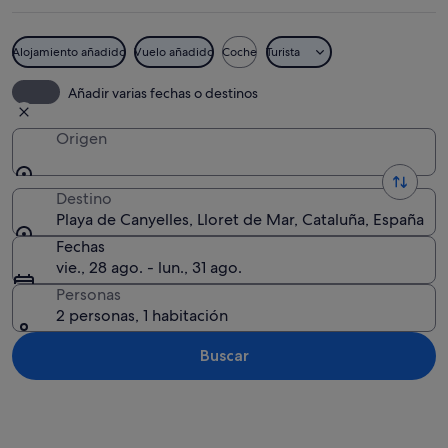
Alojamiento añadido
Vuelo añadido
Coche
Turista
Una playa concurrida, gente, botes y s
Añadir varias fechas o destinos
Origen
Destino
Playa de Canyelles, Lloret de Mar, Cataluña, España
Fechas
vie., 28 ago. - lun., 31 ago.
Personas
2 personas, 1 habitación
Buscar
Ver mapa