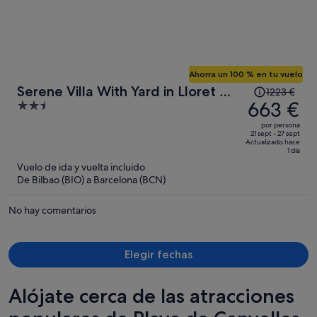
Ahorra un 100 % en tu vuelo
El
Serene Villa With Yard in Lloret de
1223 €
precio
663 €
2.5
Mar
era
out
por persona
de
of
21 sept - 27 sept
Actualizado hace
1223 €,
5
1 día
ahora
Vuelo de ida y vuelta incluido
es
De Bilbao (BIO) a Barcelona (BCN)
de
663 €
No hay comentarios
por
persona
Elegir fechas
Alójate cerca de las atracciones