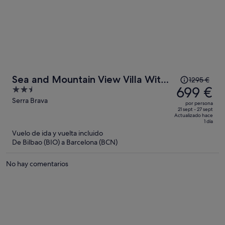
El
Sea and Mountain View Villa With
1295 €
precio
699 €
2.5
Pool
era
out
Serra Brava
por persona
de
of
21 sept - 27 sept
Actualizado hace
1295 €,
5
1 día
ahora
Vuelo de ida y vuelta incluido
es
De Bilbao (BIO) a Barcelona (BCN)
de
699 €
No hay comentarios
por
persona