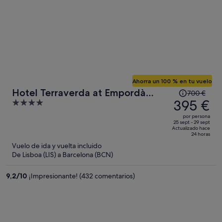
Ahorra un 100 % en tu vuelo
El
Hotel Terraverda at Empordà
700 €
precio
395 €
4
Golf Resort
era
out
por persona
de
of
25 sept - 29 sept
Actualizado hace
700 €,
5
24 horas
ahora
Vuelo de ida y vuelta incluido
es
De Lisboa (LIS) a Barcelona (BCN)
de
395 €
9,2
/
10
¡Impresionante! (432 comentarios)
por
persona