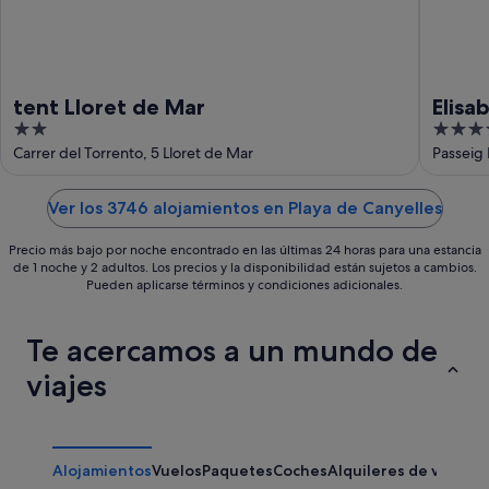
ago
tent Lloret de Mar
Elisa
2
4
out
out
Carrer del Torrento, 5 Lloret de Mar
of
of
5
5
Ver los 3746 alojamientos en Playa de Canyelles
Precio más bajo por noche encontrado en las últimas 24 horas para una estancia
de 1 noche y 2 adultos. Los precios y la disponibilidad están sujetos a cambios.
Pueden aplicarse términos y condiciones adicionales.
Te acercamos a un mundo de
viajes
Alojamientos
Vuelos
Paquetes
Coches
Alquileres de vacaci