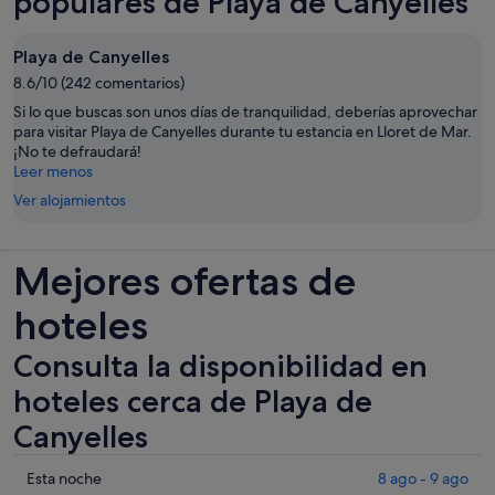
populares de Playa de Canyelles
Playa de Canyelles
8.6/10 (242 comentarios)
Si lo que buscas son unos días de tranquilidad, deberías aprovechar
para visitar Playa de Canyelles durante tu estancia en Lloret de Mar.
¡No te defraudará!
Leer menos
Ver alojamientos
Mejores ofertas de
hoteles
Consulta la disponibilidad en
hoteles cerca de Playa de
Canyelles
Comprueba
Esta noche
8 ago - 9 ago