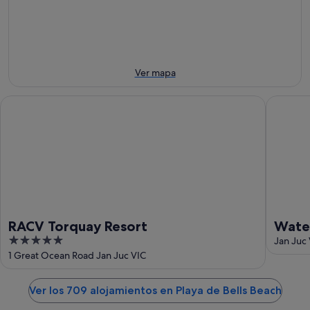
-
la
este
Beach
7
noche,
fin
para
ago
7
de
el
ago
semana,
próximo
-
7
fin
Ver mapa
8
ago
de
ago
-
semana,
RACV Torquay Resort
Waterlin
9
14
ago
ago
-
16
ago
RACV Torquay Resort
Waterl
5
Beac
Jan Juc 
out
1 Great Ocean Road Jan Juc VIC
of
5
Ver los 709 alojamientos en Playa de Bells Beach