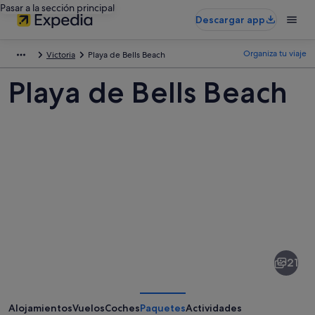
Pasar a la sección principal
Descargar app
Organiza tu viaje
Victoria
Playa de Bells Beach
Playa de Bells Beach
Fotos
de
Playa
21
de
Bells
Beach
Alojamientos
Vuelos
Coches
Paquetes
Actividades