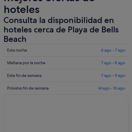
hoteles
Consulta la disponibilidad en
hoteles cerca de Playa de Bells
Beach
Comprueba
Esta noche
6 ago - 7 ago
los
precios
Comprueba
Mañana por la noche
7 ago - 8 ago
cerca
los
de
precios
Comprueba
Este fin de semana
7 ago - 9 ago
Playa
cerca
los
de
de
precios
Comprueba
Próximo fin de semana
14 ago - 16 ago
Bells
Playa
cerca
los
Beach
de
de
precios
para
Bells
Playa
cerca
esta
Beach
de
de
noche,
para
Bells
Playa
6
mañana
Beach
de
ago
por
para
Bells