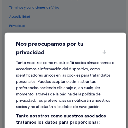
Términos y condiciones de Vrbo
Accesibilidad
Privacidad
Cookies
Nos preocupamos por tu
Condiciones de uso
privacidad
Información legal/contacto
Tanto nosotros como nuestros
16
socios almacenamos o
Pautas sobre el contenido y cómo denunciar contenido
accedemos a información del dispositivo, como
identificadores únicos en las cookies para tratar datos
Ayuda
personales. Puedes aceptar o administrar tus
Ayuda
preferencias haciendo clic abajo o, en cualquier
momento, a través de la página de la política de
Cancelar un vuelo
privacidad. Tus preferencias se notificarán a nuestros
Cancelar una reserva de hotel o de un alquiler vacacional
socios y no afectarán a los datos de navegación.
Plazos de reembolso
Tanto nosotros como nuestros asociados
tratamos los datos para proporcionar:
Utilizar un cupón de Expedia