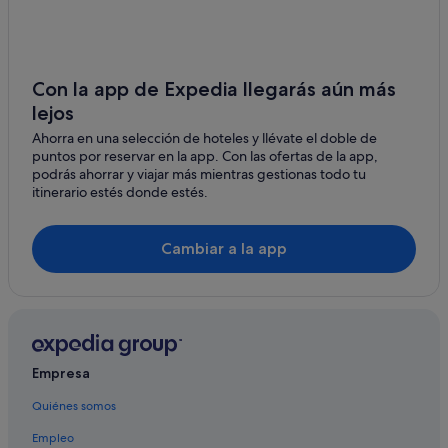
Balintore hoteles
Skipton hoteles
Eurack hoteles
Con la app de Expedia llegarás aún más
lejos
Lavers Hill hoteles
Ahorra en una selección de hoteles y llévate el doble de
Johanna hoteles
puntos por reservar en la app. Con las ofertas de la app,
Geelong hoteles
podrás ahorrar y viajar más mientras gestionas todo tu
itinerario estés donde estés.
Colac hoteles
Anakie hoteles
Cambiar a la app
Marengo hoteles
Ferguson hoteles
Point Lonsdale hoteles
Birregurra hoteles
Empresa
South Geelong hoteles
Quiénes somos
Queenscliff hoteles
Empleo
Hoteles cerca de Playa Raffs Beach