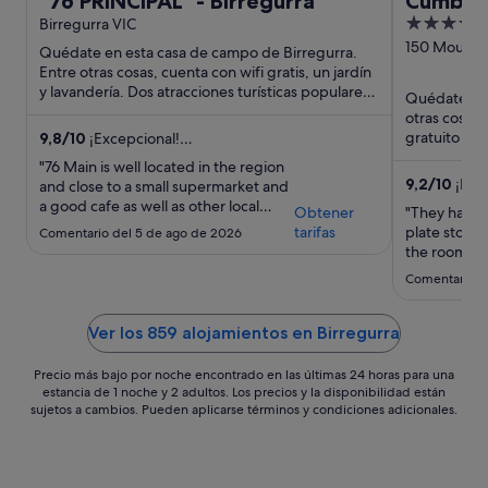
"76 PRINCIPAL" - Birregurra
Cumberl
4.5
Birregurra VIC
out
150 Mountjo
Quédate en esta casa de campo de Birregurra.
VIC
of
Entre otras cosas, cuenta con wifi gratis, un jardín
y lavandería. Dos atracciones turísticas populares
5
Quédate en e
que se encuentran ...
otras cosas,
gratuito y 3
9,8
/
10
¡Excepcional!
destacan ...
(113 comentarios)
"76 Main is well located in the region
9,2
/
10
¡Impr
and close to a small supermarket and
a good cafe as well as other local
Obtener
"They have 
attractions. It is really well equipped
tarifas
plate stove 
Comentario del 5 de ago de 2026
with everything you would need for a
the room. St
short or long stay."
Comentario d
Ver los 859 alojamientos en Birregurra
Precio más bajo por noche encontrado en las últimas 24 horas para una
estancia de 1 noche y 2 adultos. Los precios y la disponibilidad están
sujetos a cambios. Pueden aplicarse términos y condiciones adicionales.