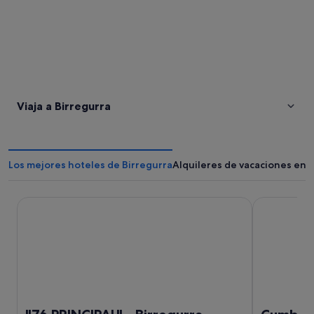
Viaja a Birregurra
Los mejores hoteles de Birregurra
Alquileres de vacaciones en 
"76 PRINCIPAL" - Birregurra
Cumberland 