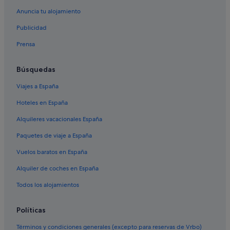
Swan Island hoteles
Anuncia tu alojamiento
Bambra hoteles
Publicidad
Waurn Ponds hoteles
Prensa
Hoteles cerca de El carrusel
Búsquedas
Princetown hoteles
Viajes a España
Belmont hoteles
Hoteles en España
Barwon Heads hoteles
Beech Forest hoteles
Alquileres vacacionales España
Lorne hoteles
Paquetes de viaje a España
Vuelos baratos en España
Alquiler de coches en España
Todos los alojamientos
Políticas
Términos y condiciones generales (excepto para reservas de Vrbo)