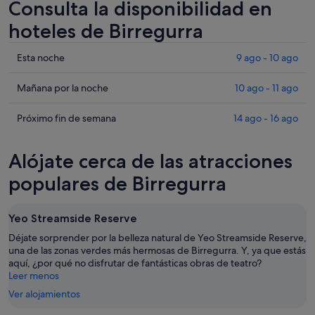
Consulta la disponibilidad en
hoteles de Birregurra
Comprueba
Esta noche
9 ago - 10 ago
los
precios
Comprueba
Mañana por la noche
10 ago - 11 ago
en
los
Birregurra
precios
Comprueba
Próximo fin de semana
14 ago - 16 ago
para
en
los
esta
Birregurra
precios
Alójate cerca de las atracciones
noche,
para
en
9
mañana
Birregurra
populares de Birregurra
ago
por
para
-
la
el
Yeo Streamside Reserve
10
noche,
próximo
ago
10
fin
Déjate sorprender por la belleza natural de Yeo Streamside Reserve,
ago
una de las zonas verdes más hermosas de Birregurra. Y, ya que estás
de
aquí, ¿por qué no disfrutar de fantásticas obras de teatro?
-
semana,
Leer menos
11
14
Ver alojamientos
ago
ago
-