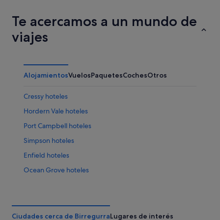
16
ago
Te acercamos a un mundo de
viajes
Alojamientos
Vuelos
Paquetes
Coches
Otros
Cressy hoteles
Hordern Vale hoteles
Port Campbell hoteles
Simpson hoteles
Enfield hoteles
Ocean Grove hoteles
Fairhaven hoteles
Torquay hoteles
Camperdown hoteles
Ciudades cerca de Birregurra
Lugares de interés