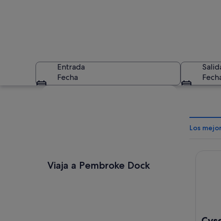
Entrada
Salid
Fecha
Fech
Ver mapa
Los mejo
Cysgu 
Un río con barcos a
Viaja a Pembroke Dock
Cys