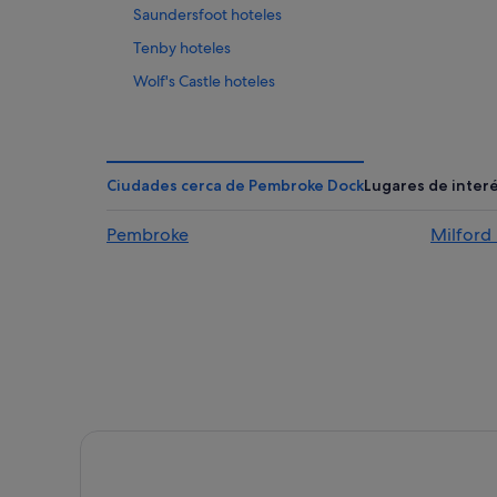
Saundersfoot hoteles
Tenby hoteles
Wolf's Castle hoteles
St. Florence hoteles
Johnston hoteles
Hoteles en la playa en Pembrokeshire
Ciudades cerca de Pembroke Dock
Lugares de inter
Pembroke
Milford