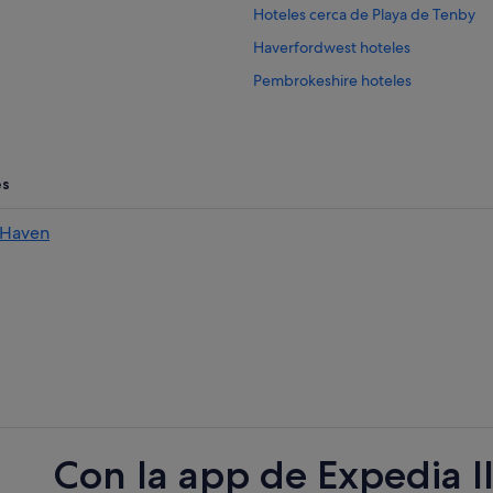
Hoteles cerca de Playa de Tenby
Haverfordwest hoteles
Pembrokeshire hoteles
Rosemarket hoteles
Kilgetty hoteles
és
 Haven
Con la app de Expedia l