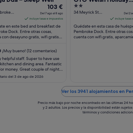
El
2
103 €
Accommodation - M
precio
out
broke
34 Meyrick St
Stay
Del 7 ago al 8 ago
Del 2 s
t Pembroke
Pembroke Dock
es
of
incluye tasas e impuestos
incluye tasas
Wales
Wales
de
5
te en este bed and breakfast de
Quédate en esta casa de huésp
103 €
ke Dock. Entre otras cosas,
Pembroke Dock. Entre otras cos
 con desayuno gratis, wifi gratis y
por
cuenta con wifi gratis, aparcami
miento gratuito. Dos atracciones
gratuito y lavandería. Dos atrac
noche
as ...
turísticas ...
del
0
¡Muy bueno! (12 comentarios)
7
y helpful staff. Super to have use
ago
 kitchen and dining area. Fantastic
al
for money. Great couple of nights
8
nd cooked breakfast included in
ario del 3 de ago de 2026
ice."
ago
Ver los 3941 alojamientos en P
Precio más bajo por noche encontrado en las últimas 24 ho
y 2 adultos. Los precios y la disponibilidad están sujet
términos y condiciones adicion