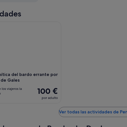
idades
́tica del bardo errante por el oeste de Gales
mítica del bardo errante por
 de Gales
100 €
 los viajeros la
a
por adulto
Ver todas las actividades de P