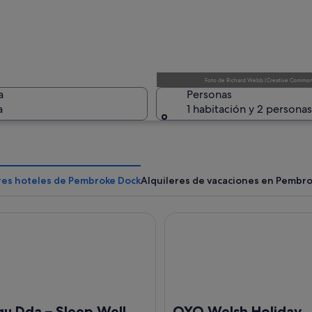
Vista aér
Foto
de
Richard Webb
(
Creative Commons
a
Personas
a
1 habitación y 2 personas
Una exten
res hoteles de Pembroke Dock
Alquileres de vacaciones en Pembr
Dda – Sleep Well
OYO Welsh Holiday Accommo
marrados en un muelle, un puente al fondo y un sendero a lo largo de la oril
gu Dda – Sleep Well
OYO Welsh Holiday