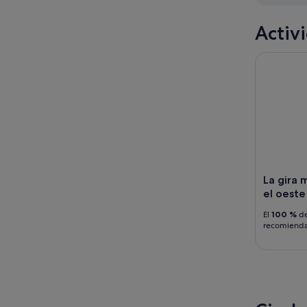
ago
ago
-
Activ
16
ago
La gira mi
La gira 
el oeste
El
100 %
de
recomiend