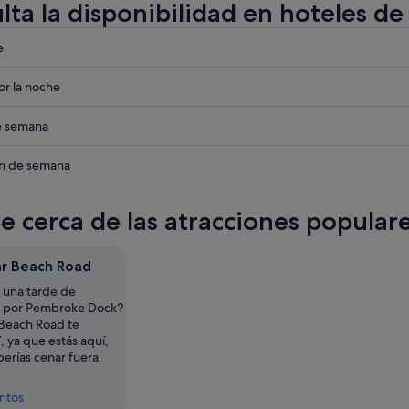
lta la disponibilidad en hoteles 
eba
e
eba
r la noche
e
eba
de semana
e
eba
in de semana
e
te cerca de las atracciones popula
e
r Beach Road
 una tarde de
d por Pembroke Dock?
Beach Road te
, ya que estás aquí,
erías cenar fuera.
entos