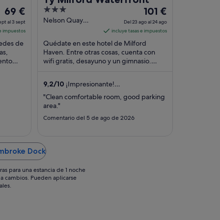
El
3
El
odern
69 €
101 €
precio
out
precio
Nelson Quay
ept al 3 sept
Del 23 ago al 24 ago
Milford Haven
es
of
es
 e impuestos
incluye tasas e impuestos
Wales
de
5
de
edes de
Quédate en este hotel de Milford
69 €
101 €
as,
Haven. Entre otras cosas, cuenta con
ento
por
wifi gratis, desayuno y un gimnasio.
por
ciones
Algunos aspectos que los huéspedes
noche
noche
destacan en los ...
del
del
9,2
/
10
¡Impresionante!
2
23
(872 comentarios)
"Clean comfortable room, good parking
sept
ago
area."
al
al
Comentario del 5 de ago de 2026
3
24
sept
ago
embroke Dock
ras para una estancia de 1 noche
os a cambios. Pueden aplicarse
ales.