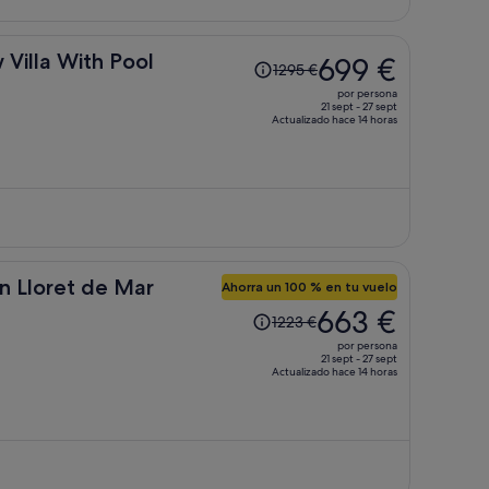
395 €
por
persona
El
Villa With Pool
699 €
1295 €
precio
por persona
era
21 sept - 27 sept
Actualizado hace 14 horas
de
1295 €,
ahora
es
de
699 €
por
in Lloret de Mar
persona
Ahorra un 100 % en tu vuelo
El
663 €
1223 €
precio
por persona
era
21 sept - 27 sept
Actualizado hace 14 horas
de
1223 €,
ahora
es
de