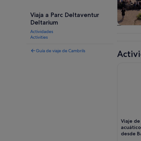
Viaja a Parc Deltaventur
Deltarium
Visitas gu
Actividades
excursio
Activities
un d
Guía de viaje de Cambrils
Activ
Viaje de u
Viaje de
acuátic
desde B