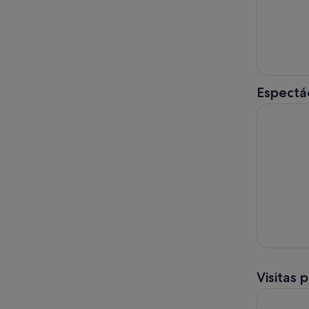
Espectác
Show de Ma
Visitas 
PortAventu