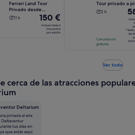
Ferrari Land Tour
Tour privado a p
El
5
Privado desde
La
2 h
El
150 €
Barcelona
pre
La
11 h
duración
inclu
precio
es
duración
de
incluye tasas e
p
es
de
impuestos
de
la
* Sele
por adulto
de
581
de d
la
actividad
p
Cancelación
150 €
por
prec
actividad
es
gratuita
por
adu
es
de
adulto
de
2 horas
11 horas
Se
Ver todo
abre
en
te cerca de las atracciones popular
una
pest
rium
nuev
aventur Deltarium
una jornada al aire
c Deltaventur
rante tus días en
 ya que estás aquí,