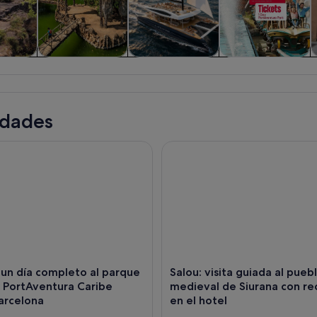
iadas y
Historia y cultura
Comidas,
Parques
nes de
bebidas y vida
temáticos
ía
nocturna
idades
n día completo al parque acuático PortAventura Caribe desde
Salou: visita guiada al pueblo
 un día completo al parque
Salou: visita guiada al pueb
o PortAventura Caribe
medieval de Siurana con re
arcelona
en el hotel