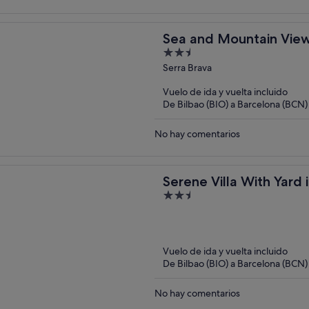
Sea and Mountain View 
2.5
out
Serra Brava
of
Vuelo de ida y vuelta incluido
5
De Bilbao (BIO) a Barcelona (BCN)
No hay comentarios
Serene Villa With Yard 
2.5
out
of
5
Vuelo de ida y vuelta incluido
De Bilbao (BIO) a Barcelona (BCN)
No hay comentarios