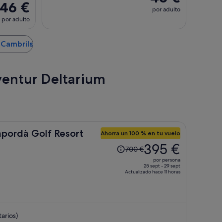
46 €
por adulto
por adulto
 Cambrils
aventur Deltarium
mpordà Golf Resort
Ahorra un 100 % en tu vuelo
El
395 €
700 €
precio
por persona
era
25 sept - 29 sept
Actualizado hace 11 horas
de
700 €,
ahora
es
arios)
de