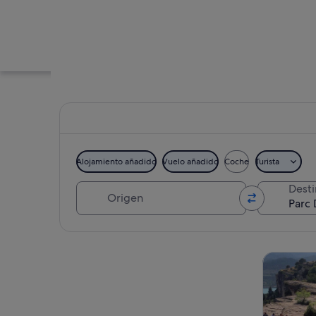
Alojamiento añadido
Vuelo añadido
Coche
Turista
Origen
Dest
Un letrero con la le
Ver mapa
Visitas gu