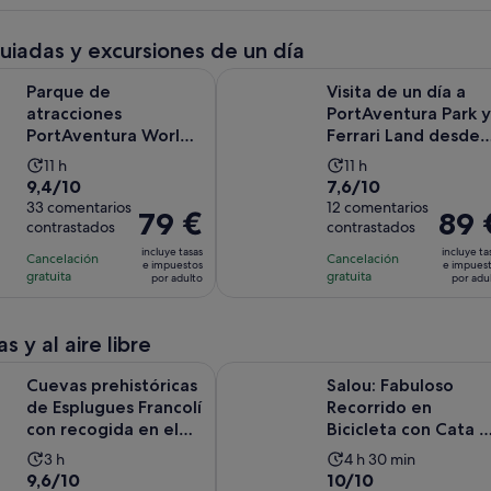
guiadas y excursiones de un día
atracciones PortAventura World desde Barcelona: excursión de 
Visita de un día a PortAventura Pa
Parque de
Visita de un día a
atracciones
PortAventura Park y
PortAventura World
Ferrari Land desde
desde Barcelona:
Barcelona
La
La
11 h
11 h
excursión de 1 dí...
9.4
7.6
9,4/10
7,6/10
duración
duración
sobre
33 comentarios
sobre
12 comentarios
de
de
El
79 €
El
89 
contrastados
contrastados
10
10
la
la
precio
precio
con
con
incluye tasas
incluye ta
actividad
actividad
Cancelación
Cancelación
es
es
e impuestos
e impues
33
12
gratuita
gratuita
es
es
por adulto
por adu
de
de
comentarios
comentarios
de
de
79 €
89 €
11 horas
11 horas
por
por
s y al aire libre
adulto
adulto
Se a
históricas de Esplugues Francolí con recogida en el hotel
Salou: Fabuloso Recorrido en Bicic
Cuevas prehistóricas
Salou: Fabuloso
de Esplugues Francolí
Recorrido en
con recogida en el
Bicicleta con Cata 
hotel
Aceite de Oliva
La
La
3 h
4 h 30 min
9.6
10.0
9,6/10
10/10
duración
duración