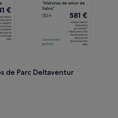
ie
“Historias de amor de
81 €
Salou”
El
581 €
cio
La
2 h
ye tasas e
precio
impuestos
duración
incluye tasas e
or adulto*
es
impuestos
de
cciona más
por adulto*
de
 €
os adultos
la
* Selecciona más
ara que el
581 €
de dos adultos
io sea más
actividad
para que el
bajo
Cancelación
por
lto*
precio sea más
es
gratuita
bajo
adulto*
de
2 horas
es de Parc Deltaventur
aña
a