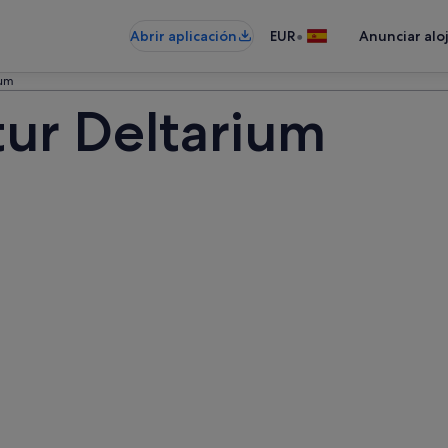
•
Abrir aplicación
EUR
Anunciar alo
ium
tur Deltarium