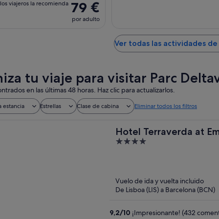
79 €
los viajeros la recomienda
por adulto
Ver todas las actividades de
iza tu viaje para visitar Parc Delt
ntrados en las últimas 48 horas. Haz clic para actualizarlos.
a estancia
Estrellas
Clase de cabina
Eliminar todos los filtros
Hotel Terraverda at E
4
out
of
5
Vuelo de ida y vuelta incluido
De Lisboa (LIS) a Barcelona (BCN)
9,2
/
10
¡Impresionante! (432 coment