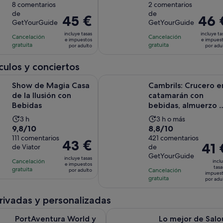
sobre
8 comentarios
sobre
2 comentarios
de
de
de
de
10
10
la
la
El
45 €
El
46 
GetYourGuide
GetYourGuide
con
con
actividad
actividad
precio
precio
incluye tasas
incluye ta
8
2
Cancelación
es
Cancelación
es
es
es
e impuestos
e impues
gratuita
gratuita
comentarios
comentarios
por adulto
por adu
de
de
de
de
3 horas
4 horas
45 €
46 €
ulos y conciertos
y
por
por
Se abre en una pestaña nu
gia Casa de la Ilusión con Bebidas
Cambrils: Crucero en catamarán c
30 minutos
adulto
adulto
Show de Magia Casa
Cambrils: Crucero e
de la Ilusión con
catamarán con
Bebidas
bebidas, almuerzo 
baño
La
La
3 h
3 h o más
9.8
8.8
9,8/10
8,8/10
duración
duración
sobre
111 comentarios
sobre
421 comentarios
de
de
El
43 €
El
41 
de Viator
de
10
10
la
la
precio
preci
GetYourGuide
con
con
incluye tasas
actividad
actividad
Cancelación
es
incl
e impuestos
es
tasa
111
421
gratuita
es
Cancelación
es
por adulto
de
impues
de
gratuita
comentarios
comentarios
por adu
de
de
43 €
41 €
3 horas
3 horas
por
por
privadas y personalizadas
adulto
adult
Se abre
ra World y Ferrari Land Tour Privado desde Barcelona
Lo mejor de Salou Tour privado 
PortAventura World y
Lo mejor de Salo