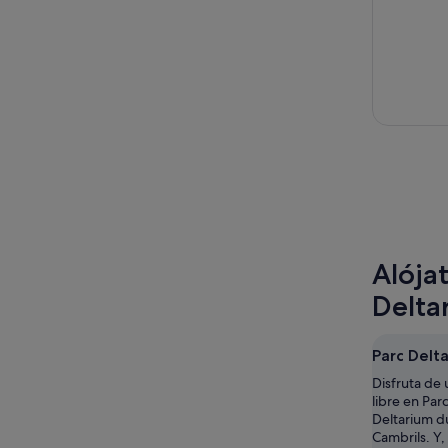
Alója
Delta
Parc Delt
Disfruta de 
libre en Par
Deltarium du
Cambrils. Y,