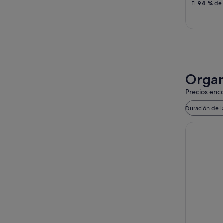
El
94 %
de 
Organ
Precios enco
Duración de l