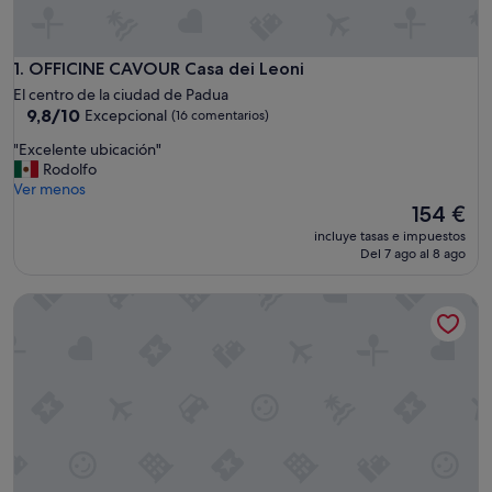
OFFICINE CAVOUR Casa dei Leoni
1. OFFICINE CAVOUR Casa dei Leoni
El centro de la ciudad de Padua
9.8
9,8/10
Excepcional
(16 comentarios)
sobre
"
"Excelente ubicación"
10,
E
Rodolfo
Excepcional,
x
Ver menos
(16 comentarios)
c
El
154 €
e
precio
incluye tasas e impuestos
l
actual
Del 7 ago al 8 ago
e
es
n
de
Santa Lucia Suites
t
154 €
e
u
b
i
c
a
c
i
ó