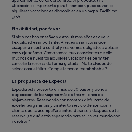
aparcamiento, cerca del centro… A propósito, si la
w
ubicación es importante para ti, también puedes ver los
e
alquileres vacacionales disponibles en un mapa. Facilísimo,
r
¿no?
e
t
r
Flexibilidad, por favor
a
Si algo nos han enseñado estos últimos años es que la
v
flexibilidad es importante. A veces pasan cosas que
e
escapan a nuestro control y nos vemos obligados a aplazar
l
ese viaje soñado. Como somos muy conscientes de ello,
l
muchos de nuestros alquileres vacacionales permiten
i
cancelar la reserva de forma gratuita. ¡No te olvides de
n
seleccionar el filtro “Completamente reembolsable”!
g
b
y
La propuesta de Expedia
t
Expedia está presente en más de 70 países y pone a
r
disposición de los viajeros más de tres millones de
a
alojamientos. Reservando con nosotros disfrutarás de
i
excelentes garantías y un atento servicio de atención al
n
cliente que te acompañará antes, durante y después de tu
t
reserva. ¿A qué estás esperando para salir a ver mundo con
o
nosotros?
P
a