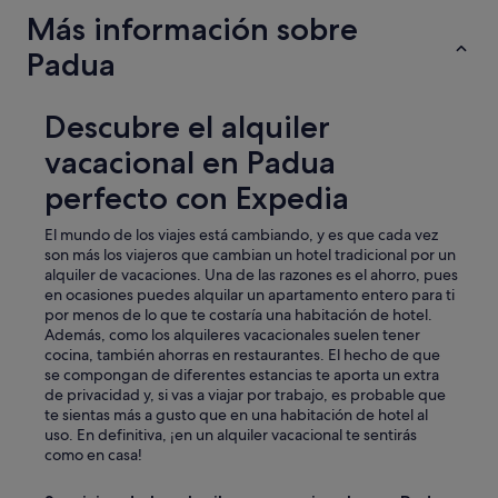
s
t
e
Más información sobre
p
h
a
l
e
Padua
r
a
h
l
c
o
y
e
u
Descubre el alquiler
c
!
s
o
!
vacacional en Padua
e
n
!
.
t
!
perfecto con Expedia
A
a
!
n
c
"
El mundo de los viajes está cambiando, y es que cada vez
d
t
son más los viajeros que cambian un hotel tradicional por un
t
w
alquiler de vacaciones. Una de las razones es el ahorro, pues
h
i
en ocasiones puedes alquilar un apartamento entero para ti
e
t
por menos de lo que te costaría una habitación de hotel.
t
h
Además, como los alquileres vacacionales suelen tener
o
u
cocina, también ahorras en restaurantes. El hecho de que
p
s
se compongan de diferentes estancias te aporta un extra
r
a
de privacidad y, si vas a viajar por trabajo, es probable que
o
n
te sientas más a gusto que en una habitación de hotel al
o
d
uso. En definitiva, ¡en un alquiler vacacional te sentirás
m
p
como en casa!
w
r
a
o
s