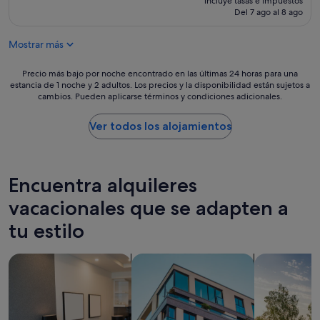
h
incluye tasas e impuestos
w
r
actual
Del 7 ago al 8 ago
i
a
o
es
n
s
m
de
g
i
Mostrar más
A
129 €
w
n
u
i
t
s
Precio
Precio más bajo por noche encontrado en las últimas 24 horas para una
t
h
t
estancia de 1 noche y 2 adultos. Los precios y la disponibilidad están sujetos a
más
h
e
cambios. Pueden aplicarse términos y condiciones adicionales.
r
bajo
t
t
a
por
h
o
l
noche
Ver todos los alojamientos
e
p
i
encontrado
h
f
a
en
o
l
w
las
s
o
e
últimas
Encuentra alquileres
t
o
w
24 horas
A
r
e
para
vacacionales que se adapten a
l
w
r
una
e
i
tu estilo
e
estancia
s
t
l
de
s
h
o
1 noche
a
Buscar apartoteles
Buscar apartamentos
buscar casas
o
o
y
n
u
k
2 adultos.
d
t
i
Los
r
a
n
precios
o
l
g
y