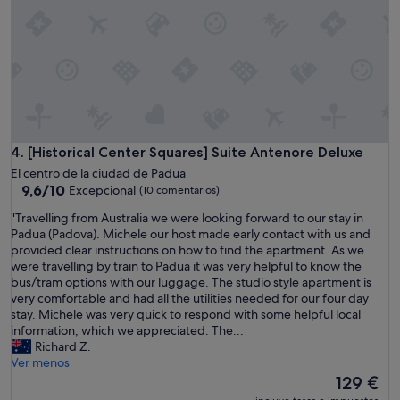
n
u
g
t
f
b
r
u
o
t
m
w
t
h
h
a
e
t
l
I
[Historical Center Squares] Suite Antenore Deluxe
4. [Historical Center Squares] Suite Antenore Deluxe
o
w
El centro de la ciudad de Padua
c
a
9.6
9,6/10
Excepcional
(10 comentarios)
a
s
sobre
t
e
"
"Travelling from Australia we were looking forward to our stay in
10,
i
x
T
Padua (Padova). Michele our host made early contact with us and
Excepcional,
o
p
r
provided clear instructions on how to find the apartment. As we
(10 comentarios)
n
e
a
were travelling by train to Padua it was very helpful to know the
a
c
v
bus/tram options with our luggage. The studio style apartment is
n
t
e
very comfortable and had all the utilities needed for our four day
d
i
l
stay. Michele was very quick to respond with some helpful local
f
n
l
information, which we appreciated. The...
i
g
i
Richard Z.
n
,
n
Ver menos
i
i
g
El
129 €
s
t
f
precio