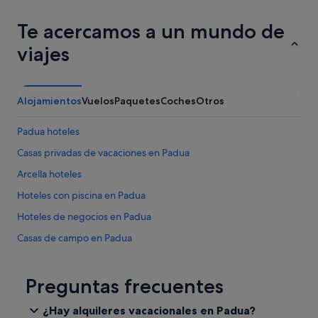
d
u
Te acercamos a un mundo de
a
i
viajes
t
w
a
s
Alojamientos
Vuelos
Paquetes
Coches
Otros
v
e
Padua hoteles
r
y
Casas privadas de vacaciones en Padua
h
e
Arcella hoteles
l
Hoteles con piscina en Padua
p
f
Hoteles de negocios en Padua
u
l
Casas de campo en Padua
t
Complejos de pisos en Padua
o
k
Campings de caravanas en Padua
Preguntas frecuentes
n
o
Guizza hoteles
¿Hay alquileres vacacionales en Padua?
w