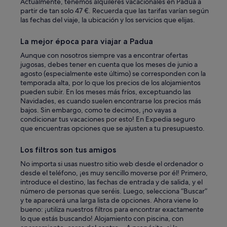
o
Actualmente, tenemos alquileres vacacionales en Padua a
w
partir de tan solo 47 €. Recuerda que las tarifas varían según
t
las fechas del viaje, la ubicación y los servicios que elijas.
o
f
La mejor época para viajar a Padua
i
Aunque con nosotros siempre vas a encontrar ofertas
n
jugosas, debes tener en cuenta que los meses de junio a
d
agosto (especialmente este último) se corresponden con la
t
temporada alta, por lo que los precios de los alojamientos
h
pueden subir. En los meses más fríos, exceptuando las
e
Navidades, es cuando suelen encontrarse los precios más
a
bajos. Sin embargo, como te decimos, ¡no vayas a
p
condicionar tus vacaciones por esto! En Expedia seguro
a
que encuentras opciones que se ajusten a tu presupuesto.
r
t
m
Los filtros son tus amigos
e
No importa si usas nuestro sitio web desde el ordenador o
n
desde el teléfono, ¡es muy sencillo moverse por él! Primero,
t
introduce el destino, las fechas de entrada y de salida, y el
.
número de personas que seréis. Luego, selecciona “Buscar”
A
y te aparecerá una larga lista de opciones. Ahora viene lo
s
bueno: ¡utiliza nuestros filtros para encontrar exactamente
w
lo que estás buscando! Alojamiento con piscina, con
e