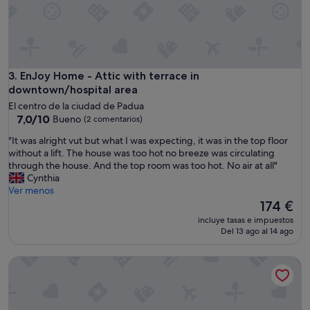
a
b
o
u
t
t
EnJoy Home - Attic with terrace in downtown/hospital area
3. EnJoy Home - Attic with terrace in
h
downtown/hospital area
i
El centro de la ciudad de Padua
s
7.0
7,0/10
Bueno
(2 comentarios)
p
sobre
r
"
"It was alright vut but what I was expecting, it was in the top floor
10,
o
I
without a lift. The house was too hot no breeze was circulating
Bueno,
p
t
through the house. And the top room was too hot. No air at all"
(2 comentarios)
e
w
Cynthia
r
a
Ver menos
t
s
El
174 €
y
a
precio
incluye tasas e impuestos
.
l
actual
Del 13 ago al 14 ago
S
r
es
t
i
de
a
[Historical Center Squares] Suite Antenore Deluxe
g
174 €
r
h
t
t
i
v