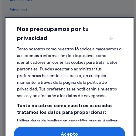
Accesibilidad
Casas de huéspedes en Padua
d
h
Privacidad
Villas en Padua
a
Cookies
d
Albergues en Padua
a
Nos preocupamos por tu
Condiciones de uso
Centro histórico hoteles
l
privacidad
l
Información legal/contacto
Hoteles cerca de Basílica de San Antonio de Padua
t
h
Tanto nosotros como nuestros
16
socios almacenamos o
Pautas sobre el contenido y cómo denunciar contenido
e
accedemos a información del dispositivo, como
u
identificadores únicos en las cookies para tratar datos
Ayuda
t
personales. Puedes aceptar o administrar tus
i
Ayuda
l
preferencias haciendo clic abajo o, en cualquier
i
momento, a través de la página de la política de
Cancelar un vuelo
t
privacidad. Tus preferencias se notificarán a nuestros
i
Cancelar una reserva de hotel o de un alquiler vacacional
socios y no afectarán a los datos de navegación.
e
s
Plazos de reembolso
Tanto nosotros como nuestros asociados
n
tratamos los datos para proporcionar:
Utilizar un cupón de Expedia
e
e
Utilizar datos de localización geográfica precisa. Analizar
Documentos para viajes internacionales
d
activamente las características del dispositivo para su
e
identificación. Almacenar la información en un dispositivo
Acepto
d