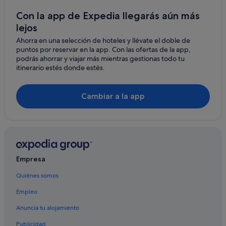
Hoteles con todo incluido en Padua
l
Con la app de Expedia llegarás aún más
u
Moteles en Padua
g
lejos
g
Hoteles para ir de compras en Padua
Ahorra en una selección de hoteles y llévate el doble de
a
puntos por reservar en la app. Con las ofertas de la app,
Boscolo Hotels en Padua
g
podrás ahorrar y viajar más mientras gestionas todo tu
e
Townhouses/Affittacamere en Padua
itinerario estés donde estés.
.
T
Hoteles cerca de Estación de tren de Padua
h
Rubano hoteles
Cambiar a la app
e
s
Hoteles cerca de Feria de muestras de Padua
t
u
El centro de la ciudad de Padua hoteles
d
Hoteles con gimnasio en Padua
i
o
Padua hoteles
Empresa
s
t
Accor Hotels en Padua
Quiénes somos
y
Hoteles boutique en Padua
l
Empleo
e
Hoteles con restaurante en Padua
a
Anuncia tu alojamiento
p
Hoteles cerca de Padova
a
Publicidad