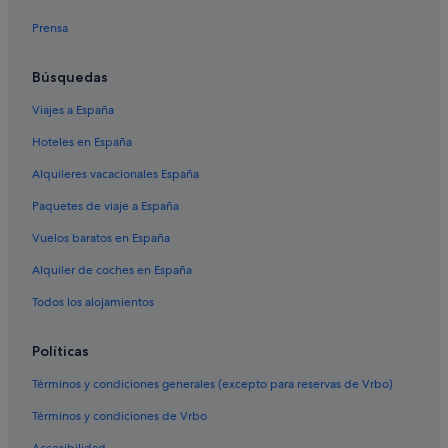
Hoteles LGTBQIA en Padua
r
Prensa
t
B&B en Padua
m
e
Sarmeola hoteles
Búsquedas
n
Hoteles para familias en Padua
t
Viajes a España
i
Nh Hotels en Padua
s
Hoteles en España
v
Hoteles con bar en Padua
e
Alquileres vacacionales España
Hoteles de aventura en Padua
r
Paquetes de viaje a España
y
Hoteles cerca de Padova
c
Vuelos baratos en España
o
Hilton Hotels en Padua
m
Alquiler de coches en España
Apartamentos en Padua
f
o
Todos los alojamientos
Hoteles históricos en Padua
r
t
Residences en Padua
Políticas
a
Hoteles con wifi en Padua
b
Términos y condiciones generales (excepto para reservas de Vrbo)
l
Hoteles de 5 estrellas en Padua
e
Términos y condiciones de Vrbo
a
Hoteles de lujo en Padua
n