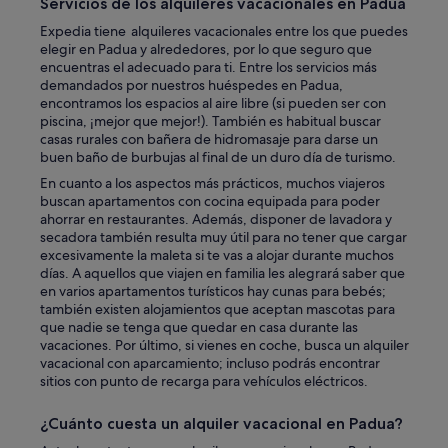
v
Servicios de los alquileres vacacionales en Padua
t
i
Expedia tiene alquileres vacacionales entre los que puedes
o
d
elegir en Padua y alrededores, por lo que seguro que
o
e
encuentras el adecuado para ti. Entre los servicios más
h
d
demandados por nuestros huéspedes en Padua,
o
c
encontramos los espacios al aire libre (si pueden ser con
t
l
piscina, ¡mejor que mejor!). También es habitual buscar
.
e
casas rurales con bañera de hidromasaje para darse un
N
a
buen baño de burbujas al final de un duro día de turismo.
o
r
a
i
En cuanto a los aspectos más prácticos, muchos viajeros
i
n
buscan apartamentos con cocina equipada para poder
r
s
ahorrar en restaurantes. Además, disponer de lavadora y
a
t
secadora también resulta muy útil para no tener que cargar
t
r
excesivamente la maleta si te vas a alojar durante muchos
a
u
días. A aquellos que viajen en familia les alegrará saber que
l
c
en varios apartamentos turísticos hay cunas para bebés;
l
t
también existen alojamientos que aceptan mascotas para
"
i
que nadie se tenga que quedar en casa durante las
o
vacaciones. Por último, si vienes en coche, busca un alquiler
n
vacacional con aparcamiento; incluso podrás encontrar
s
sitios con punto de recarga para vehículos eléctricos.
o
n
¿Cuánto cuesta un alquiler vacacional en Padua?
h