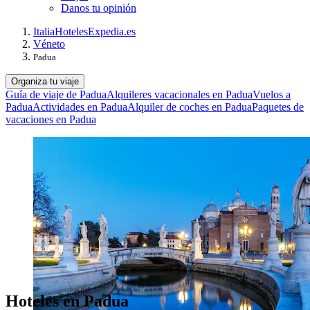
Danos tu opinión
Italia
Hoteles
Expedia.es
Véneto
Padua
Organiza tu viaje
Guía de viaje de Padua
Alquileres vacacionales en Padua
Vuelos a
Padua
Actividades en Padua
Alquiler de coches en Padua
Paquetes de
vacaciones en Padua
Hoteles en Padua