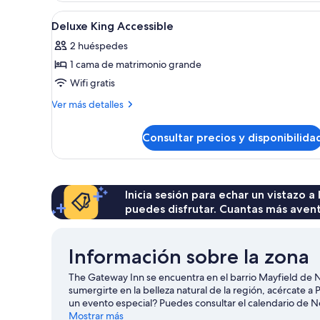
1
Abrir
Un dormitorio con papel tapiz
7
cama
Deluxe King Accessible
todas
de
2 huéspedes
matrimonio
las
grande,
1 cama de matrimonio grande
fotos
balcón
de
Wifi gratis
Deluxe
Más
Ver más detalles
King
detalles
de
Accessible
Consultar precios y disponibilida
Deluxe
King
Accessible
Inicia sesión para echar un vistazo a
puedes disfrutar. Cuantas más aven
Información sobre la zona
The Gateway Inn se encuentra en el barrio Mayfield de Ne
sumergirte en la belleza natural de la región, acércate a
un evento especial? Puedes consultar el calendario de
Newcastle International Sports Centre. Te encantará explor
Mostrar más