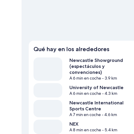
¿submarinismo, tal vez?
Ver guía de viaje de Newcastle
Qué hay en los alrededores
Newcastle Showground
(espectáculos y
convenciones)
A 6 min en coche
- 3.9 km
University of Newcastle
A 6 min en coche
- 4.3 km
Newcastle International
Sports Centre
A 7 min en coche
- 4.6 km
NEX
A 8 min en coche
- 5.4 km