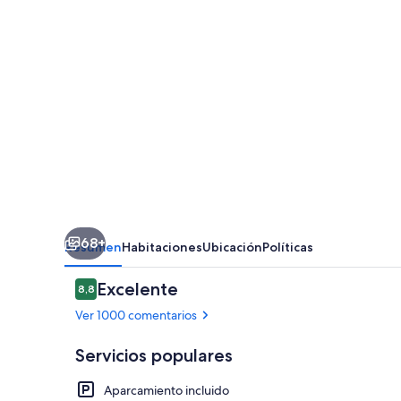
68+
Resumen
Habitaciones
Ubicación
Políticas
Comentarios
Excelente
8,8
8,8 de 10
Ver 1000 comentarios
Servicios populares
Aparcamiento incluido