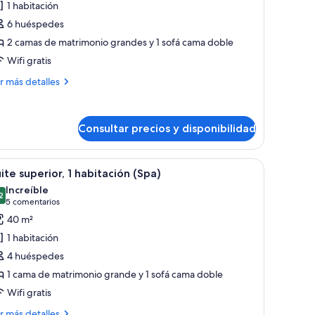
1 habitación
partamento
6 huéspedes
eluxe,
2 camas de matrimonio grandes y 1 sofá cama doble
Wifi gratis
abitaciones
ás
r más detalles
talles
artamento
Consultar precios y disponibilidad
luxe,
bitaciones
a puerta que da al baño.
de, una mesita de noche, un escritorio con lámpara, una silla y televisor mo
brir
Habitación de hotel moderna con una cama gra
6
ite superior, 1 habitación (Spa)
odas
Increíble
s
2
9,2 de 10
(5 comentarios)
5 comentarios
otos
40 m²
e
1 habitación
uite
4 huéspedes
uperior,
1 cama de matrimonio grande y 1 sofá cama doble
Wifi gratis
abitación
Spa)
ás
r más detalles