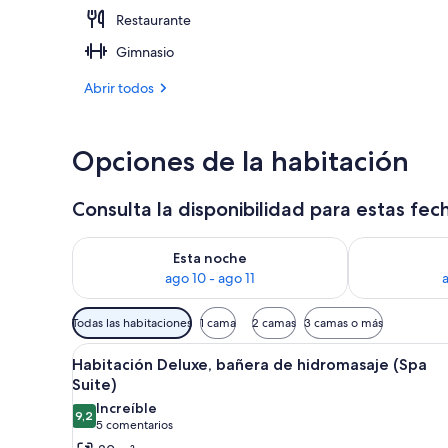
Restaurante
Fachada del 
Gimnasio
Abrir todos
Opciones de la habitación
Consulta la disponibilidad para estas fec
Consulta la disponibilidad para esta noche, ago 10 -
Consulta la di
Esta noche
ago 10 - ago 11
a
Filtros
Todas las habitaciones
1 cama
2 camas
3 camas o más
disponibles
Abrir
Habitación de hotel con cama, e
para
6
Habitación Deluxe, bañera de hidromasaje (Spa
todas
las
Suite)
las
habitaciones
Increíble
9,2
fotos
9,2 de 10
(5 comentarios)
5 comentarios
de