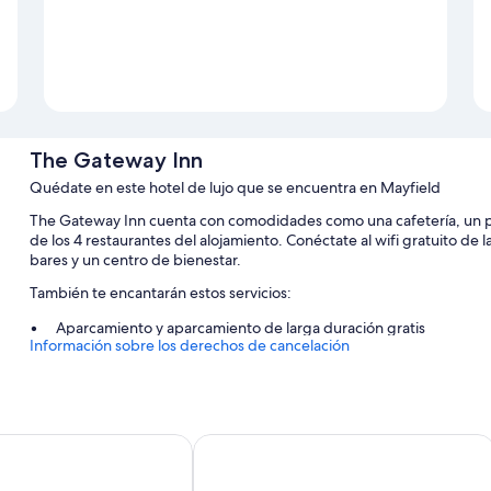
The Gateway Inn
Quédate en este hotel de lujo que se encuentra en Mayfield
The Gateway Inn cuenta con comodidades como una cafetería, un parq
de los 4 restaurantes del alojamiento. Conéctate al wifi gratuito 
bares y un centro de bienestar.
También te encantarán estos servicios:
Aparcamiento y aparcamiento de larga duración gratis
Información sobre los derechos de cancelación
Desayuno a la carta (de pago), un punto de recarga para coches
Un servicio de recepción las 24 horas, espacios sin humos y cajer
Los viajeros hablan muy bien de aspectos como la amabilidad del
Plus Apollo Hotel Newcastle
Holiday Inn Express Newcastle by IH
Características de la habitación
Las 93 habitaciones disponen de características que incluyen sábana