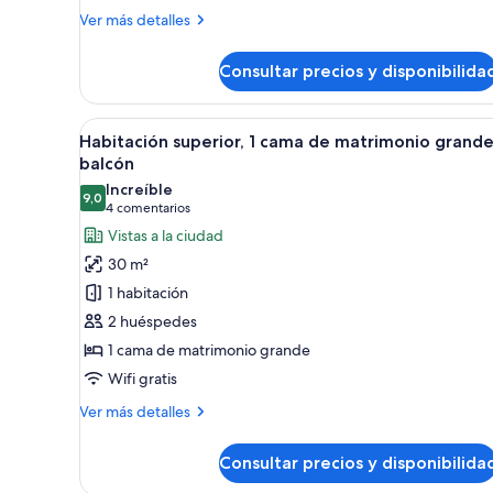
matrimonio
Más
Ver más detalles
detalles
grande,
de
accesible
Consultar precios y disponibilida
Habitación
para
Deluxe,
personas
1
Abrir
Una habitación de hotel modern
5
cama
Habitación superior, 1 cama de matrimonio grande
con
todas
de
balcón
discapacidad
matrimonio
las
Increíble
grande,
9,0
fotos
9,0 de 10
(4 comentarios)
4 comentarios
accesible
de
Vistas a la ciudad
para
Habitación
personas
30 m²
con
superior,
1 habitación
discapacidad
1
2 huéspedes
cama
1 cama de matrimonio grande
de
Wifi gratis
matrimonio
grande,
Más
Ver más detalles
balcón
detalles
de
Consultar precios y disponibilida
Habitación
superior,