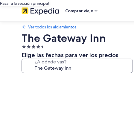
Pasar a la sección principal
Comprar viaje
Ver todos los alojamientos
The Gateway Inn
Alojamiento
de
Elige las fechas para ver los precios
4.5 estrellas
¿A dónde vas?
Galería
de
imágenes
de
The
Gateway
Inn