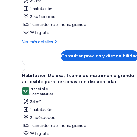
30 m²
Habitación
1 habitación
Deluxe,
2 huéspedes
bañera
1 cama de matrimonio grande
de
Wifi gratis
hidromasaje
(Spa
Más
Ver más detalles
detalles
Suite)
de
Consultar precios y disponibilida
Habitación
Deluxe,
bañera
Abrir
Un dormitorio moderno con una
5
de
Habitación Deluxe, 1 cama de matrimonio grande,
todas
hidromasaje
accesible para personas con discapacidad
(Spa
las
Increíble
Suite)
9,0
fotos
9,0 de 10
(8 comentarios)
8 comentarios
de
24 m²
Habitación
1 habitación
Deluxe,
2 huéspedes
1
1 cama de matrimonio grande
cama
Wifi gratis
de