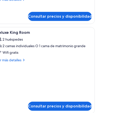
talles
ite
Consultar precios y disponibilidad
perior,
bitación
, un escritorio, una silla y vistas al exterior.
brir
Una habitación de hotel con una cama grande,
pa)
4
eluxe King Room
odas
2 huéspedes
s
2 camas individuales O 1 cama de matrimonio grande
otos
e
Wifi gratis
eluxe
ás
r más detalles
ing
talles
oom
luxe
ng
oom
Consultar precios y disponibilidad