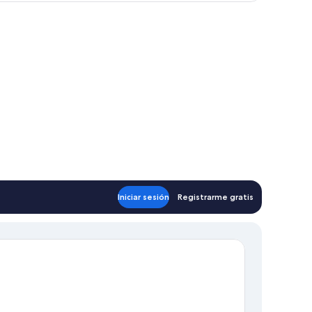
auxiliar.
de noche, una silla, ventana con cortinas y puerta con diseño decorativo.
Iniciar sesión
Registrarme gratis