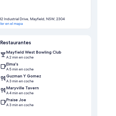
32 Industrial Drive, Mayfield, NSW, 2304
Ver en el mapa
Mapa
Restaurantes
Mayfield West Bowling Club
A 2 min en coche
Elma's
A 5 min en coche
Guzman Y Gomez
A 3 min en coche
Maryville Tavern
A 4 min en coche
Praise Joe
A 3 min en coche