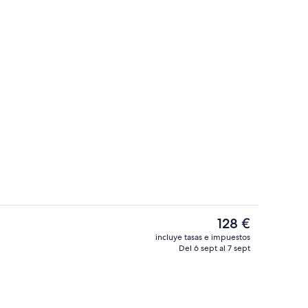
rior
Entrada al alojamiento
El
128 €
precio
incluye tasas e impuestos
actual
Del 6 sept al 7 sept
Cafetería
es
de
128 €