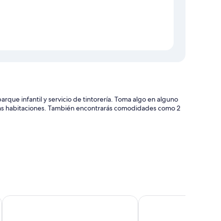
ue infantil y servicio de tintorería. Toma algo en alguno
de las habitaciones. También encontrarás comodidades como 2
 y un salón de eventos
o o servicios bancarios
 personal y su práctica ubicación
G
Quest Newcastle West
Mercure Charlestown
s de alta calidad y cajas fuertes con capacidad para un