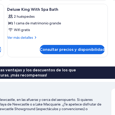
 estampado, una cama con muchos cojines, una mesita de noche y una mesita 
Abrir
Habitación de hotel con cama, mesitas 
7
Deluxe King With Spa Bath
todas
2 huéspedes
las
1 cama de matrimonio grande
fotos
de
Wifi gratis
Deluxe
Más
Ver más detalles
King
detalles
de
With
d
Consultar precios y disponibilidad
Deluxe
Spa
King
Bath
With
Spa
Bath
 las ventajas y los descuentos de los que
turas, ¡más recompensas!
wcastle, en las afueras y cerca del aeropuerto. Si quieres
 Playa de Newcastle o a Lake Macquarie. ¿Te apetece disfrutar de
 Newcastle Showground (espectáculos y convenciones) o
ar la zona y vivir aventuras en el agua con tu actividad favorita: