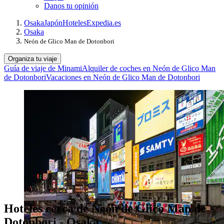
Danos tu opinión
Osaka
Japón
Hoteles
Expedia.es
Osaka
Neón de Glico Man de Dotonbori
Organiza tu viaje
Guía de viaje de Minami
Alquiler de coches en Neón de Glico Man
de Dotonbori
Vacaciones en Neón de Glico Man de Dotonbori
Hoteles cerca de Neón de Glico Man de
Dotonbori - Osaka