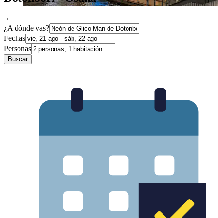
¿A dónde vas?
Fechas
Personas
Buscar