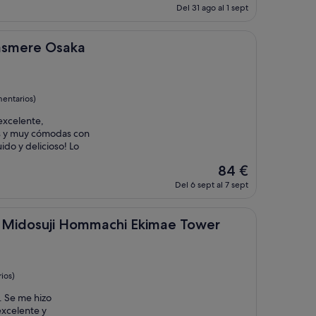
precio
Del 31 ago al 1 sept
actual
es
de
Osaka
asmere Osaka
59 €
entarios)
excelente,
as y muy cómodas con
ido y delicioso! Lo
El
84 €
precio
Del 6 sept al 7 sept
actual
es
de
ji Hommachi Ekimae Tower
t Midosuji Hommachi Ekimae Tower
84 €
ios)
. Se me hizo
excelente y