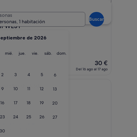
sonas
Buscar
ersonas, 1 habitación
HI WEST
septiembre de 2026
martes
miércoles
jueves
viernes
sábado
domingo
mié.
jue.
vie.
sáb.
dom.
El
30 €
precio
Del 16 ago al 17 ago
actual
2
3
4
5
6
es
de
hi Nishi
insaibashi Nishi
9
10
11
12
13
30 €
16
17
18
19
20
rios)
23
24
25
26
27
Habitaciones
precio no se puede
cluido. Bastante
30