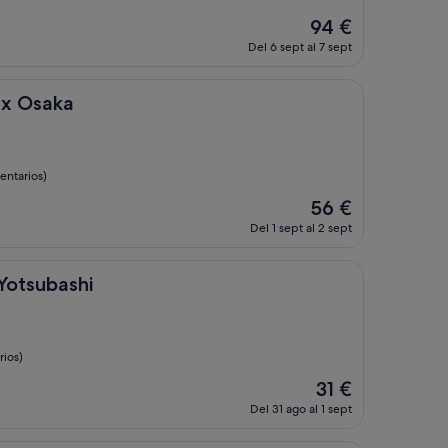
El
94 €
precio
Del 6 sept al 7 sept
actual
es
de
ex Osaka
94 €
entarios)
El
56 €
precio
Del 1 sept al 2 sept
actual
es
de
hi
Yotsubashi
56 €
ios)
El
31 €
precio
Del 31 ago al 1 sept
actual
es