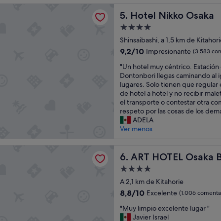
d
H
ikko Osaka
p
Hotel Nikko Osaka
5. Hotel Nikko Osaka
a
l
b
Alojamiento
a
i
de
c
Shinsaibashi, a 1,5 km de Kitahori
t
4.0 estrellas
e
a
9.2
9,2/10
Impresionante
(3.583 co
t
c
sobre
"
o
"Un hotel muy céntrico. Estación
i
10,
U
s
Dontonbori llegas caminando al 
o
Impresionante,
n
t
lugares. Solo tienen que regular 
n
(3.583 comentarios)
h
a
de hotel a hotel y no recibir mal
e
o
y
el transporte o contestar otra c
s
t
"
respeto por las cosas de los demá
b
e
ADELA
a
l
Ver menos
s
m
t
u
a
EL Osaka Bay Tower
y
ART HOTEL Osaka Bay Towe
6. ART HOTEL Osaka 
n
c
t
Alojamiento
é
e
de
n
A 2,1 km de Kitahorie
p
4.0 estrellas
t
e
8.8
8,8/10
Excelente
(1.006 comentar
r
q
sobre
"
i
"Muy limpio excelente lugar "
u
10,
M
c
Javier Israel
e
Excelente,