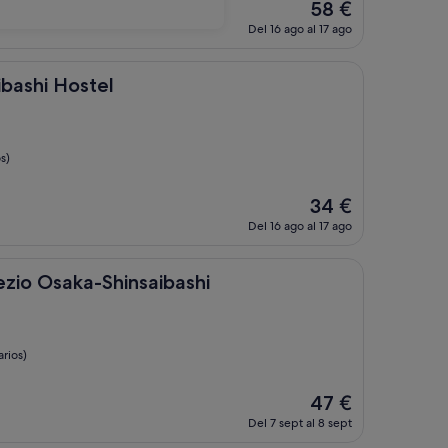
El
58 €
precio
Del 16 ago al 17 ago
actual
es
de
ostel
ibashi Hostel
58 €
s)
El
34 €
precio
Del 16 ago al 17 ago
actual
es
de
ka-Shinsaibashi
ezio Osaka-Shinsaibashi
34 €
rios)
El
47 €
precio
Del 7 sept al 8 sept
actual