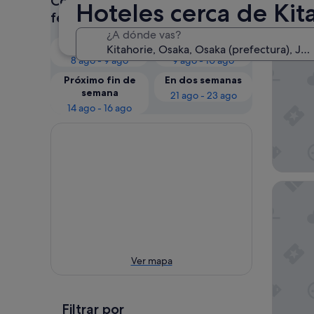
Consulta los precios para estas
Hoteles cerca de Kit
Nues
fechas
¿A dónde vas?
Esta noche
Mañana
ZONE S
8 ago - 9 ago
9 ago - 10 ago
Próximo fin de
En dos semanas
semana
21 ago - 23 ago
14 ago - 16 ago
Toyoko I
Ver mapa
Filtrar por