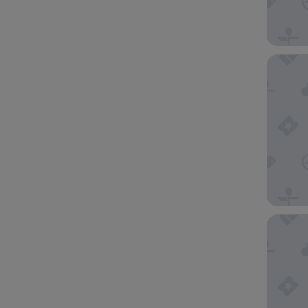
Toyoko 
The Roya