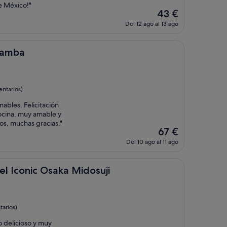
e México!"
El
43 €
precio
Del 12 ago al 13 ago
actual
es
de
Namba
43 €
entarios)
ables. Felicitación
ocina, muy amable y
os, muchas gracias."
El
67 €
precio
Del 10 ago al 11 ago
actual
es
de
 Osaka Midosuji
el Iconic Osaka Midosuji
67 €
tarios)
 delicioso y muy