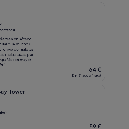
es
de
47 €
e
mentarios)
 de tren en sótano,
igual que muchos
el envío de maletas
etas maltratadas por
ompañía con mayor
s."
El
64 €
precio
Del 31 ago al 1 sept
actual
es
de
r
Bay Tower
64 €
ios)
El
59 €