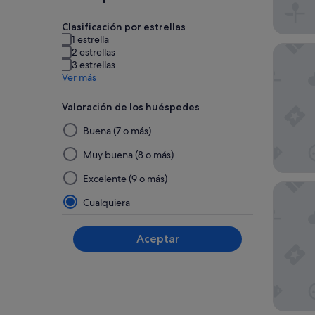
Clasificación por estrellas
1 estrella
Imano O
2 estrellas
3 estrellas
Ver más
Valoración de los huéspedes
Al
Buena (7 o más)
seleccionar
y
Muy buena (8 o más)
aplicar
Excelente (9 o más)
un
Shizutet
filtro
Cualquiera
de
este
Aceptar
grupo,
los
resultados
se
actualizarán