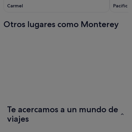
Carmel
Pacific 
Otros lugares como Monterey
Atlanta
Costa d
Atlanta
Costa d
Te acercamos a un mundo de
viajes