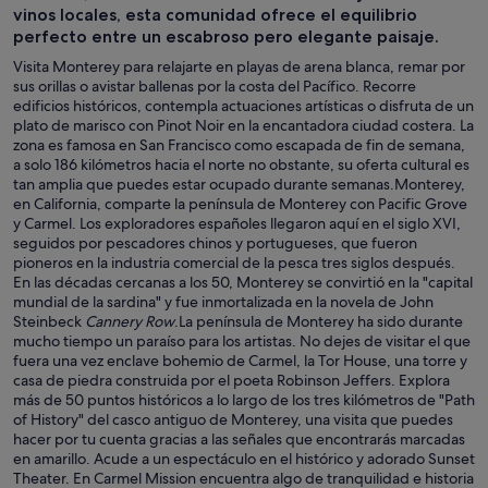
vinos locales, esta comunidad ofrece el equilibrio
perfecto entre un escabroso pero elegante paisaje.
Visita Monterey para relajarte en playas de arena blanca, remar por
sus orillas o avistar ballenas por la costa del Pacífico. Recorre
edificios históricos, contempla actuaciones artísticas o disfruta de un
plato de marisco con Pinot Noir en la encantadora ciudad costera. La
zona es famosa en San Francisco como escapada de fin de semana,
a solo 186 kilómetros hacia el norte no obstante, su oferta cultural es
tan amplia que puedes estar ocupado durante semanas.Monterey,
en California, comparte la península de Monterey con Pacific Grove
y Carmel. Los exploradores españoles llegaron aquí en el siglo XVI,
seguidos por pescadores chinos y portugueses, que fueron
pioneros en la industria comercial de la pesca tres siglos después.
En las décadas cercanas a los 50, Monterey se convirtió en la "capital
mundial de la sardina" y fue inmortalizada en la novela de John
Steinbeck
Cannery Row
.La península de Monterey ha sido durante
mucho tiempo un paraíso para los artistas. No dejes de visitar el que
fuera una vez enclave bohemio de Carmel, la Tor House, una torre y
casa de piedra construida por el poeta Robinson Jeffers. Explora
más de 50 puntos históricos a lo largo de los tres kilómetros de "Path
of History" del casco antiguo de Monterey, una visita que puedes
hacer por tu cuenta gracias a las señales que encontrarás marcadas
en amarillo. Acude a un espectáculo en el histórico y adorado Sunset
Theater. En Carmel Mission encuentra algo de tranquilidad e historia