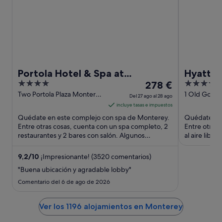
Portola Hotel & Spa at
Hyatt R
4
El
4.5
Monterey Bay
278 €
& Spa
out
precio
out
Two Portola Plaza Monterey
1 Old Golf 
Del 27 ago al 28 ago
CA
Monterey C
of
es
of
incluye tasas e impuestos
5
de
5
Quédate en este complejo con spa de Monterey.
Quédate en 
278 €
Entre otras cosas, cuenta con un spa completo, 2
Entre otras 
restaurantes y 2 bares con salón. Algunos
por
al aire libr
aspectos que los huéspedes ...
que los ...
noche
del
9,2
/
10
¡Impresionante! (3520 comentarios)
27
"Buena ubicación y agradable lobby"
ago
Comentario del 6 de ago de 2026
al
28
Ver los 1196 alojamientos en Monterey
ago