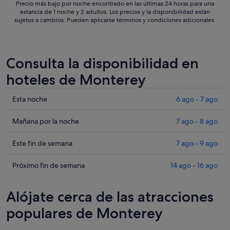
Precio más bajo por noche encontrado en las últimas 24 horas para una
estancia de 1 noche y 2 adultos. Los precios y la disponibilidad están
sujetos a cambios. Pueden aplicarse términos y condiciones adicionales.
Consulta la disponibilidad en
hoteles de Monterey
Comprueba
Esta noche
6 ago - 7 ago
los
precios
Comprueba
Mañana por la noche
7 ago - 8 ago
en
los
Monterey
precios
Comprueba
Este fin de semana
7 ago - 9 ago
para
en
los
esta
Monterey
precios
Comprueba
Próximo fin de semana
14 ago - 16 ago
noche,
para
en
los
6
mañana
Monterey
precios
Alójate cerca de las atracciones
ago
por
para
en
-
la
este
Monterey
populares de Monterey
7
noche,
fin
para
ago
7
de