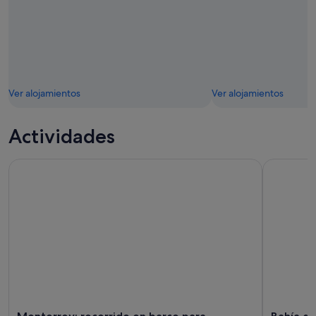
Ver alojamientos
Ver alojamientos
Actividades
Monterrey: recorrido en barco para observar delfines y ball
Bahía de 