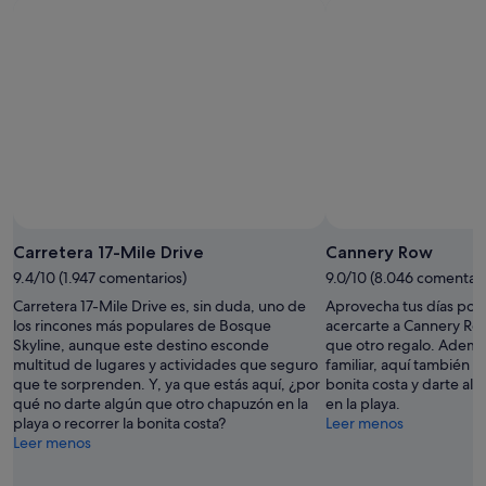
el
ago
semana,
próximo
-
7
fin
8
ago
de
ago
-
semana,
9
14
ago
ago
-
16
ago
Carretera 17-Mile Drive
Cannery Row
9.4/10 (1.947 comentarios)
9.0/10 (8.046 comentari
Carretera 17-Mile Drive es, sin duda, uno de
Aprovecha tus días por
los rincones más populares de Bosque
acercarte a Cannery Ro
Skyline, aunque este destino esconde
que otro regalo. Ademá
multitud de lugares y actividades que seguro
familiar, aquí también p
que te sorprenden. Y, ya que estás aquí, ¿por
bonita costa y darte al
qué no darte algún que otro chapuzón en la
en la playa.
playa o recorrer la bonita costa?
Leer menos
Leer menos