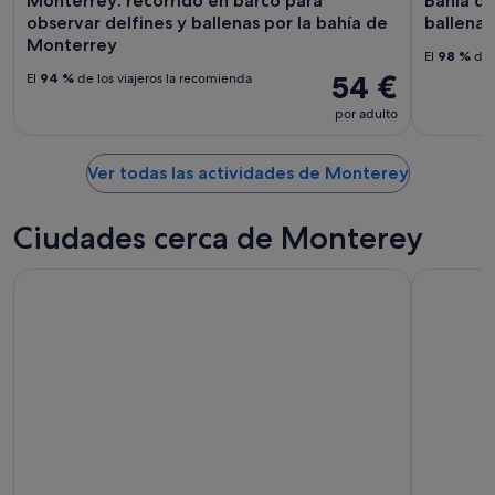
Monterrey: recorrido en barco para
Bahía d
observar delfines y ballenas por la bahía de
ballenas
Monterrey
El
98 %
de 
54 €
El
94 %
de los viajeros la recomienda
por adulto
Ver todas las actividades de Monterey
Ciudades cerca de Monterey