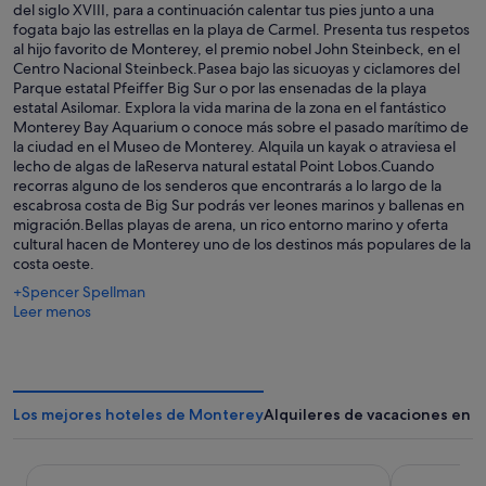
del siglo XVIII, para a continuación calentar tus pies junto a una
fogata bajo las estrellas en la playa de Carmel. Presenta tus respetos
al hijo favorito de Monterey, el premio nobel John Steinbeck, en el
Centro Nacional Steinbeck.Pasea bajo las sicuoyas y ciclamores del
Parque estatal Pfeiffer Big Sur o por las ensenadas de la playa
estatal Asilomar. Explora la vida marina de la zona en el fantástico
Monterey Bay Aquarium o conoce más sobre el pasado marítimo de
la ciudad en el Museo de Monterey. Alquila un kayak o atraviesa el
lecho de algas de laReserva natural estatal Point Lobos.Cuando
recorras alguno de los senderos que encontrarás a lo largo de la
escabrosa costa de Big Sur podrás ver leones marinos y ballenas en
migración.Bellas playas de arena, un rico entorno marino y oferta
cultural hacen de Monterey uno de los destinos más populares de la
costa oeste.
+Spencer Spellman
Leer menos
Los mejores hoteles de Monterey
Alquileres de vacaciones en 
Portola Hotel & Spa at Monterey Bay
Hyatt Regen