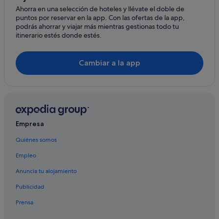
Ahorra en una selección de hoteles y llévate el doble de
Casas de campo en Carmel
puntos por reservar en la app. Con las ofertas de la app,
Casas privadas de vacaciones en Carmel
podrás ahorrar y viajar más mientras gestionas todo tu
itinerario estés donde estés.
Hoteles de golf en Pebble Beach
Seaside hoteles
Cambiar a la app
Empresa
Quiénes somos
Empleo
Anuncia tu alojamiento
Publicidad
Prensa