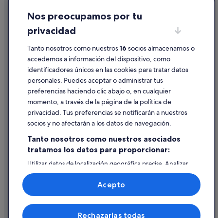
Cookies
Nos preocupamos por tu
Condiciones de uso
privacidad
Información legal/contacto
Pautas sobre el contenido y cómo denunciar contenido
Tanto nosotros como nuestros
16
socios almacenamos o
accedemos a información del dispositivo, como
identificadores únicos en las cookies para tratar datos
Ayuda
personales. Puedes aceptar o administrar tus
Ayuda
preferencias haciendo clic abajo o, en cualquier
momento, a través de la página de la política de
Cancelar un vuelo
privacidad. Tus preferencias se notificarán a nuestros
Cancelar una reserva de hotel o de un alquiler vacacional
socios y no afectarán a los datos de navegación.
Plazos de reembolso
Tanto nosotros como nuestros asociados
tratamos los datos para proporcionar:
Utilizar un cupón de Expedia
Utilizar datos de localización geográfica precisa. Analizar
Documentos para viajes internacionales
activamente las características del dispositivo para su
identificación. Almacenar la información en un dispositivo
Acepto
y/o acceder a ella. Publicidad y contenido personalizados,
medición de publicidad y contenido, investigación de
audiencia y desarrollo de servicios.
© 2026 Expedia, Inc., una empresa de Expedia Group. Todos los
Rechazarlas todas
Lista de asociados (proveedores)