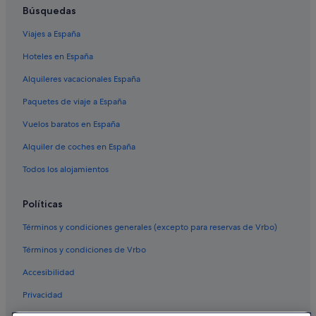
Búsquedas
Viajes a España
Hoteles en España
Alquileres vacacionales España
Paquetes de viaje a España
Vuelos baratos en España
Alquiler de coches en España
Todos los alojamientos
Políticas
Términos y condiciones generales (excepto para reservas de Vrbo)
Términos y condiciones de Vrbo
Accesibilidad
Privacidad