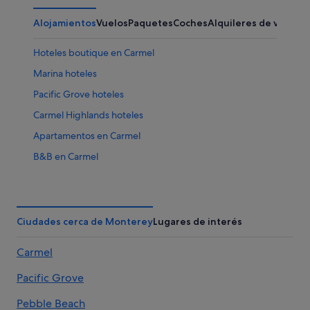
Alojamientos
Vuelos
Paquetes
Coches
Alquileres de vacaci
Hoteles boutique en Carmel
Marina hoteles
Pacific Grove hoteles
Carmel Highlands hoteles
Apartamentos en Carmel
B&B en Carmel
Hoteles con gimnasio en Carmel
Hoteles con restaurante en Carmel
Apartamentos en Pebble Beach
Ciudades cerca de Monterey
Lugares de interés
Casas de campo en Pebble Beach
Carmel
Hoteles que aceptan mascotas en Carmel
Pacific Grove
Carmel hoteles
Moteles en Carmel
Pebble Beach