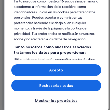
Tanto nosotros como nuestros
16
socios almacenamos o
Pautas sobre el contenido y cómo denunciar contenido
accedemos a información del dispositivo, como
identificadores únicos en las cookies para tratar datos
Ayuda
personales. Puedes aceptar o administrar tus
Ayuda
preferencias haciendo clic abajo o, en cualquier
momento, a través de la página de la política de
Cancelar un vuelo
privacidad. Tus preferencias se notificarán a nuestros
Cancelar una reserva de hotel o de un alquiler vacacional
socios y no afectarán a los datos de navegación.
Plazos de reembolso
Tanto nosotros como nuestros asociados
tratamos los datos para proporcionar:
Utilizar un cupón de Expedia
Utilizar datos de localización geográfica precisa. Analizar
Documentos para viajes internacionales
activamente las características del dispositivo para su
identificación. Almacenar la información en un dispositivo
Acepto
y/o acceder a ella. Publicidad y contenido personalizados,
medición de publicidad y contenido, investigación de
audiencia y desarrollo de servicios.
© 2026 Expedia, Inc., una empresa de Expedia Group. Todos los
Rechazarlas todas
Lista de asociados (proveedores)
derechos reservados. Expedia y el logotipo de Expedia son marcas
comerciales o marcas comerciales registradas de Expedia, Inc.
Vacationspot, S.L., Agencia de Viajes, I-AV-0000631.3.
Mostrar los propósitos