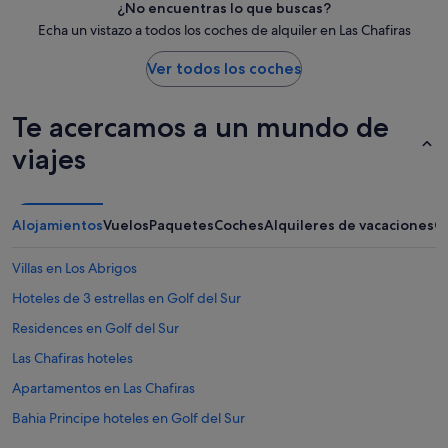
¿No encuentras lo que buscas?
Echa un vistazo a todos los coches de alquiler en Las Chafiras
Ver todos los coches
Te acercamos a un mundo de
viajes
Alojamientos
Vuelos
Paquetes
Coches
Alquileres de vacaciones
O
Villas en Los Abrigos
Hoteles de 3 estrellas en Golf del Sur
Residences en Golf del Sur
Las Chafiras hoteles
Apartamentos en Las Chafiras
Bahia Principe hoteles en Golf del Sur
Hoteles con spa en Golf del Sur