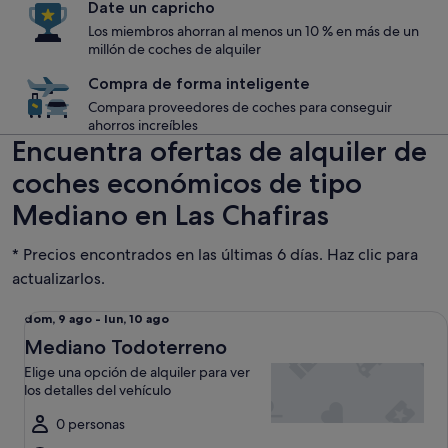
Date un capricho
Los miembros ahorran al menos un 10 % en más de un
millón de coches de alquiler
Compra de forma inteligente
Compara proveedores de coches para conseguir
ahorros increíbles
Encuentra ofertas de alquiler de
coches económicos de tipo
Mediano en Las Chafiras
* Precios encontrados en las últimas 6 días. Haz clic para
actualizarlos.
Mediano Todoterreno Elige una opción de alquiler para ver l
Del
dom, 9 ago - lun, 10 ago
dom,
Mediano Todoterreno
9
Elige una opción de alquiler para ver
ago
los detalles del vehículo
al
lun,
0 personas
10