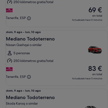
250 kilómetros gratis/total
ago
69 €
en total
Tenerife, ESP
Actualizado hace 0 minutos
Mediano Todoterreno Nissan Qashqai o similar
Del
dom, 9 ago - lun, 10 ago
dom,
Mediano Todoterreno
9
Nissan Qashqai o similar
ago
al
5 personas
lun,
250 kilómetros gratis/total
10
83 €
ago
en total
Tenerife, ESP
Actualizado hace 0 minutos
Mediano Todoterreno Skoda Karoq o similar
Del
dom, 9 ago - lun, 10 ago
dom,
Mediano Todoterreno
9
Skoda Karoq o similar
ago