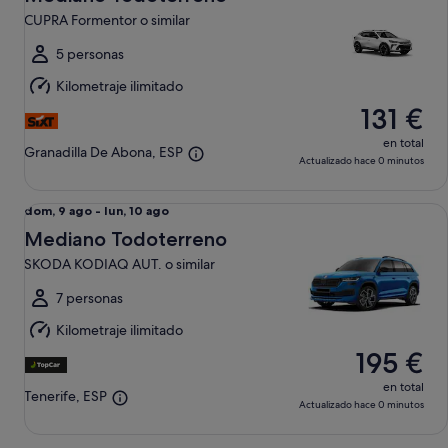
9
CUPRA Formentor o similar
ago
al
5 personas
lun,
Kilometraje ilimitado
10
131 €
ago
en total
Granadilla De Abona, ESP
Actualizado hace 0 minutos
Mediano Todoterreno SKODA KODIAQ AUT. o similar
Del
dom, 9 ago - lun, 10 ago
dom,
Mediano Todoterreno
9
SKODA KODIAQ AUT. o similar
ago
al
7 personas
lun,
Kilometraje ilimitado
10
195 €
ago
en total
Tenerife, ESP
Actualizado hace 0 minutos