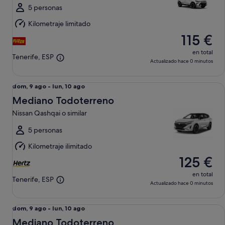
al
5 personas
lun,
Kilometraje limitado
10
115 €
ago
en total
Tenerife, ESP
Actualizado hace 0 minutos
Mediano Todoterreno Nissan Qashqai o similar
Del
dom, 9 ago - lun, 10 ago
dom,
Mediano Todoterreno
9
Nissan Qashqai o similar
ago
al
5 personas
lun,
Kilometraje ilimitado
10
125 €
ago
en total
Tenerife, ESP
Actualizado hace 0 minutos
Mediano Todoterreno CUPRA Formentor o similar
Del
dom, 9 ago - lun, 10 ago
dom,
Mediano Todoterreno