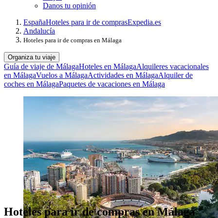
Danos tu opinión
España
Hoteles para ir de compras
Expedia.es
Andalucía
Hoteles para ir de compras en Málaga
Organiza tu viaje
Guía de viaje de Málaga
Hoteles en Málaga
Alquileres vacacionales
en Málaga
Vuelos a Málaga
Actividades en Málaga
Alquiler de
coches en Málaga
Paquetes de vacaciones en Málaga
Hoteles para ir de compras en Málaga