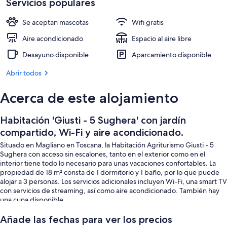
aire
Servicios populares
Terraza o patio
acondicionado.
Se aceptan mascotas
Wifi gratis
Aire acondicionado
Espacio al aire libre
Desayuno disponible
Aparcamiento disponible
Abrir todos
Acerca de este alojamiento
Habitación 'Giusti - 5 Sughera' con jardín
compartido, Wi-Fi y aire acondicionado.
Situado en Magliano en Toscana, la Habitación Agriturismo Giusti - 5
Sughera con acceso sin escalones, tanto en el exterior como en el
interior tiene todo lo necesario para unas vacaciones confortables. La
propiedad de 18 m² consta de 1 dormitorio y 1 baño, por lo que puede
alojar a 3 personas. Los servicios adicionales incluyen Wi-Fi, una smart TV
con servicios de streaming, así como aire acondicionado. También hay
una cuna disponible.
"Acogedora casa de campo con jardín compartido, perfecta para
Añade las fechas para ver los precios