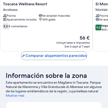
Toscana
SI
Toscana Wellness Resort
SI Mon
Wellness
Montalc
Arcidosso
Montalc
Resort
Hotel
Piscina
Se aceptan mascotas
Piscin
Arcidosso
Montalc
Aparcamiento incluido
Wifi gratis
Se ace
5.6
9.2
Imp
5,6
8 comentarios
9,2
sobre
sobre
400 
10,
10,
El
56 €
8 comentarios
Impresi
precio
400 com
incluye tasas e impuestos
actual
Del 6 sept al 7 sept
es
de
Comparar alojamientos parecidos
56 €
Información sobre la zona
Este apartamento se encuentra en Magliano in Toscana. Parque
Natural de Maremma y Villa Granducale di Alberese son algunos
de los lugares emblemáticos de la región, cuya belleza natural
puedes admirar en Oasis WWF de la Laguna de Orbetello y El
Mostrar más
Oasis WWF de Orbetello. Parque de luces y emociones de
Fontermosa y Acuario Argentario también merecen la pena.