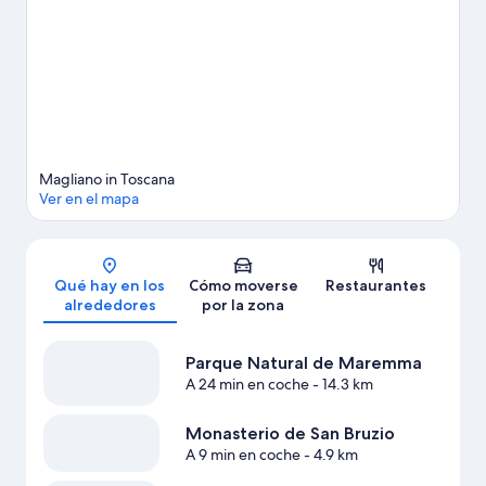
Descubre todo lo que esta zona tiene que ofrecer practicando
actividades como el senderismo o el ciclismo.
Ver guía de viaje
de Magliano in Toscana
Ver más apartamentos en Magliano in Toscana
Magliano in Toscana
Ver en el mapa
Mapa
Qué hay en los
Cómo moverse
Restaurantes
alrededores
por la zona
Parque Natural de Maremma
A 24 min en coche
- 14.3 km
Monasterio de San Bruzio
A 9 min en coche
- 4.9 km