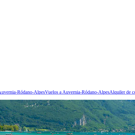
 Auvernia-Ródano-Alpes
Vuelos a Auvernia-Ródano-Alpes
Alquiler de 