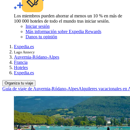
Los miembros pueden ahorrar al menos un 10 % en más de
100 000 hoteles de todo el mundo tras iniciar sesión.
Iniciar sesión
Más información sobre Expedia Rewards
Danos tu opinión
Expedia.es
Lago Annecy
Auvernia-Ródano-Alpes
Francia
Hoteles
Expedia.es
Organiza tu viaje
Guía de viaje de Auvernia-Ródano-Alpes
Alquileres vacacionales en