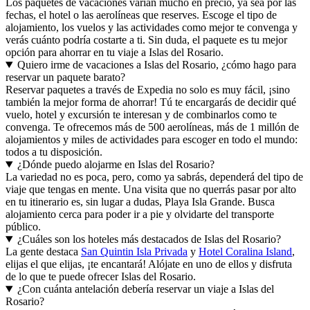
Los paquetes de vacaciones varían mucho en precio, ya sea por las
fechas, el hotel o las aerolíneas que reserves. Escoge el tipo de
alojamiento, los vuelos y las actividades como mejor te convenga y
verás cuánto podría costarte a ti. Sin duda, el paquete es tu mejor
opción para ahorrar en tu viaje a Islas del Rosario.
Quiero irme de vacaciones a Islas del Rosario, ¿cómo hago para
reservar un paquete barato?
Reservar paquetes a través de Expedia no solo es muy fácil, ¡sino
también la mejor forma de ahorrar! Tú te encargarás de decidir qué
vuelo, hotel y excursión te interesan y de combinarlos como te
convenga. Te ofrecemos más de 500 aerolíneas, más de 1 millón de
alojamientos y miles de actividades para escoger en todo el mundo:
todos a tu disposición.
¿Dónde puedo alojarme en Islas del Rosario?
La variedad no es poca, pero, como ya sabrás, dependerá del tipo de
viaje que tengas en mente. Una visita que no querrás pasar por alto
en tu itinerario es, sin lugar a dudas, Playa Isla Grande. Busca
alojamiento cerca para poder ir a pie y olvidarte del transporte
público.
¿Cuáles son los hoteles más destacados de Islas del Rosario?
La gente destaca
San Quintin Isla Privada
y
Hotel Coralina Island
,
elijas el que elijas, ¡te encantará! Alójate en uno de ellos y disfruta
de lo que te puede ofrecer Islas del Rosario.
¿Con cuánta antelación debería reservar un viaje a Islas del
Rosario?