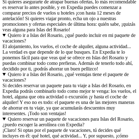
Si quieres asegurarte de atrapar buenas ofertas, lo más recomendable
es reservar lo antes posible, y en Expedia puedes comenzar a
comparar precios de vuelos u hoteles ¡con hasta 12 meses de
antelación! Si quieres viajar pronto, echa un ojo a nuestras
promociones y ofertas especiales de última hora: quién sabe, ¡quizás
veas alguna para Islas del Rosario!
Quiero ir a Islas del Rosario, ¿qué puedo incluir en mi paquete de
vacaciones?
El alojamiento, los vuelos, el coche de alquiler, alguna actividad...
La verdad es que depende de lo que busques. En Expedia te lo
ponemos fácil para que veas qué se ofrece en Islas del Rosario y
puedas combinar todo como prefieras. Además de tenerlo todo ahí,
decidido por ti, ¡podrás ahorrar un buen pellizco!
Quiero ir a Islas del Rosario, ¿qué ventajas tiene el paquete de
vacaciones?
Si decides reservar un paquete para tu viaje a Islas del Rosario, en
Expedia podrás combinarlo todo como mejor te venga: los vuelos, el
hotel, alguna que otra actividad o excursión ¡y hasta el coche de
alquiler! Y eso no es todo: el paquete es una de las mejores maneras
de ahorrar en tu viaje, ya que acumularás descuentos muy
interesentes. ¡Todo son ventajas!
Quiero reservar un paquete de vacaciones para Islas del Rosario,
¿puedo escoger la aerolínea con Expedia?
¡Claro! Si optas por el paquete de vacaciones, tú decides qué
incluyes en él: qué hotel, qué actividad... Y, por supuesto, ¡cómo