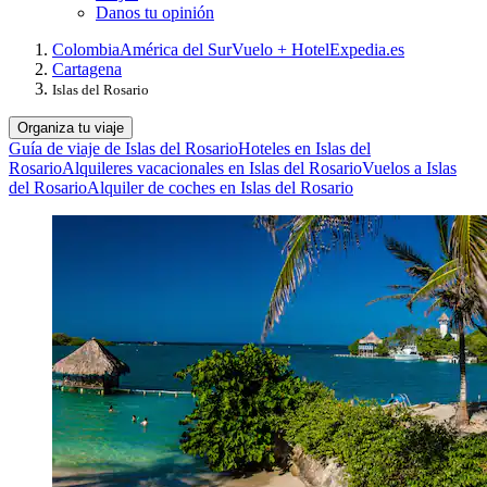
Danos tu opinión
Colombia
América del Sur
Vuelo + Hotel
Expedia.es
Cartagena
Islas del Rosario
Organiza tu viaje
Guía de viaje de Islas del Rosario
Hoteles en Islas del
Rosario
Alquileres vacacionales en Islas del Rosario
Vuelos a Islas
del Rosario
Alquiler de coches en Islas del Rosario