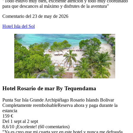
"Todo estuvo muy bien, excelente atención y todo muy coordinado
para que descances al máximo y disfrutes de la aventura"
Comentario del 23 de may de 2026
Hotel Isla del Sol
Hotel Rosario de mar By Tequendama
Punta Sur Isla Grande Archipiélago Rosario Islands Bolivar
Completamente reembolsable
Reserva ahora y paga durante la
estancia
159 €
Del 1 sept al 2 sept
8,6
/
10
¡Excelente! (60 comentarios)
"Ya es creo que mi cuarta vez en este hotel y nunca me defrauda.