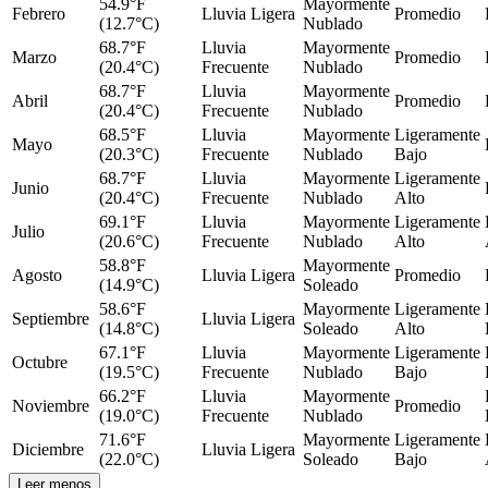
54.9°F
Mayormente
Febrero
Lluvia Ligera
Promedio
(12.7°C)
Nublado
68.7°F
Lluvia
Mayormente
Marzo
Promedio
(20.4°C)
Frecuente
Nublado
68.7°F
Lluvia
Mayormente
Abril
Promedio
(20.4°C)
Frecuente
Nublado
68.5°F
Lluvia
Mayormente
Ligeramente
Mayo
(20.3°C)
Frecuente
Nublado
Bajo
68.7°F
Lluvia
Mayormente
Ligeramente
Junio
(20.4°C)
Frecuente
Nublado
Alto
69.1°F
Lluvia
Mayormente
Ligeramente
Julio
(20.6°C)
Frecuente
Nublado
Alto
58.8°F
Mayormente
Agosto
Lluvia Ligera
Promedio
(14.9°C)
Soleado
58.6°F
Mayormente
Ligeramente
Septiembre
Lluvia Ligera
(14.8°C)
Soleado
Alto
67.1°F
Lluvia
Mayormente
Ligeramente
Octubre
(19.5°C)
Frecuente
Nublado
Bajo
66.2°F
Lluvia
Mayormente
Noviembre
Promedio
(19.0°C)
Frecuente
Nublado
71.6°F
Mayormente
Ligeramente
Diciembre
Lluvia Ligera
(22.0°C)
Soleado
Bajo
Leer menos