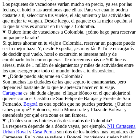
Los paquetes de vacaciones varían mucho en precio, ya sea por las
fechas, el hotel o las aerolíneas que elijas. Para ver cuánto podría
costarte a ti, selecciona tus vuelos, el alojamiento y las actividades
que mejor te vengan. Desde luego, el paquete es la mejor opción si
lo que buscas es ahorrar en tu viaje a Colombia.
Quiero irme de vacaciones a Colombia, ¿cómo hago para reservar
un paquete barato?
Si quieres ahorrar en tu viaje a Colombia, reservar un paquete puede
ser tu mejor baza. Y, desde Expedia, ¡es muy fácil! Tú te encargarás
de decidir qué vuelo, hotel o excursión te interesa más y de
combinarlo todo como quieras. Te ofrecemos más de 500 líneas
aéreas, más de 1 millón de alojamientos y miles de actividades entre
los que escoger por todo el mundo: todos a tu disposición.
¿Dónde puedo alojarme en Colombia?
Son muchas las ciudades de las que seguro te enamorarías, pero
dependerá bastante de lo que te apetezca hacer en tu viaje.
Cartagena
es, sin duda alguna, el lugar idóneo en el que alojarte si
quieres conocer Castillo de San Felipe de Barajas y Fuerte de San
Fernando.
Bogotá
es otra opción que no puedes perderte. ¿Qué no
sabes por qué? Entonces, visita Monserrate y Plaza de Bolívar y
entenderás por qué esta zona es tan famosa.
¿Cuáles son los hoteles más destacados de Colombia?
La respuesta depende de a dónde vayas, por ejemplo,
NH Cartagena
Urban Royal
y
Casa Pernia
son dos de los hoteles más populares de
Cartagena. En lo que se refiere a Bogotá, los viajeros suelen hablar