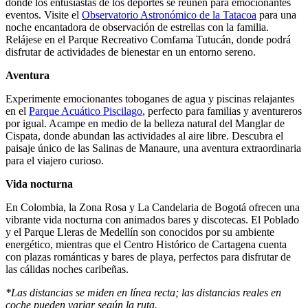
donde los entusiastas de los deportes se reúnen para emocionantes
eventos. Visite el
Observatorio Astronómico de la Tatacoa
para una
noche encantadora de observación de estrellas con la familia.
Relájese en el Parque Recreativo Comfama Tutucán, donde podrá
disfrutar de actividades de bienestar en un entorno sereno.
Aventura
Experimente emocionantes toboganes de agua y piscinas relajantes
en el
Parque Acuático Piscilago
, perfecto para familias y aventureros
por igual. Acampe en medio de la belleza natural del Manglar de
Cispata, donde abundan las actividades al aire libre. Descubra el
paisaje único de las Salinas de Manaure, una aventura extraordinaria
para el viajero curioso.
Vida nocturna
En Colombia, la Zona Rosa y La Candelaria de Bogotá ofrecen una
vibrante vida nocturna con animados bares y discotecas. El Poblado
y el Parque Lleras de Medellín son conocidos por su ambiente
energético, mientras que el Centro Histórico de Cartagena cuenta
con plazas románticas y bares de playa, perfectos para disfrutar de
las cálidas noches caribeñas.
*Las distancias se miden en línea recta; las distancias reales en
coche pueden variar según la ruta.