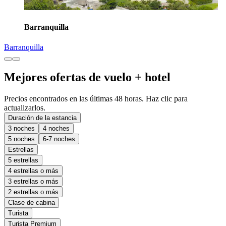
Barranquilla
Barranquilla
Mejores ofertas de vuelo + hotel
Precios encontrados en las últimas 48 horas. Haz clic para
actualizarlos.
Duración de la estancia
3 noches
4 noches
5 noches
6-7 noches
Estrellas
5 estrellas
4 estrellas o más
3 estrellas o más
2 estrellas o más
Clase de cabina
Turista
Turista Premium