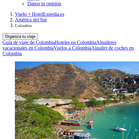
Danos tu opinión
Vuelo + Hotel
Expedia.es
América del Sur
Colombia
Organiza tu viaje
Guía de viaje de Colombia
Hoteles en Colombia
Alquileres
vacacionales en Colombia
Vuelos a Colombia
Alquiler de coches en
Colombia