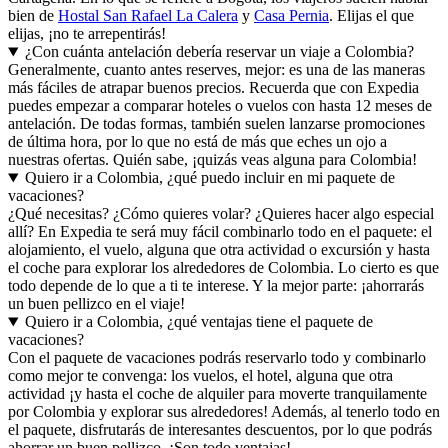
bien de
Hostal San Rafael La Calera
y
Casa Pernia
. Elijas el que
elijas, ¡no te arrepentirás!
¿Con cuánta antelación debería reservar un viaje a Colombia?
Generalmente, cuanto antes reserves, mejor: es una de las maneras
más fáciles de atrapar buenos precios. Recuerda que con Expedia
puedes empezar a comparar hoteles o vuelos con hasta 12 meses de
antelación. De todas formas, también suelen lanzarse promociones
de última hora, por lo que no está de más que eches un ojo a
nuestras ofertas. Quién sabe, ¡quizás veas alguna para Colombia!
Quiero ir a Colombia, ¿qué puedo incluir en mi paquete de
vacaciones?
¿Qué necesitas? ¿Cómo quieres volar? ¿Quieres hacer algo especial
allí? En Expedia te será muy fácil combinarlo todo en el paquete: el
alojamiento, el vuelo, alguna que otra actividad o excursión y hasta
el coche para explorar los alrededores de Colombia. Lo cierto es que
todo depende de lo que a ti te interese. Y la mejor parte: ¡ahorrarás
un buen pellizco en el viaje!
Quiero ir a Colombia, ¿qué ventajas tiene el paquete de
vacaciones?
Con el paquete de vacaciones podrás reservarlo todo y combinarlo
como mejor te convenga: los vuelos, el hotel, alguna que otra
actividad ¡y hasta el coche de alquiler para moverte tranquilamente
por Colombia y explorar sus alrededores! Además, al tenerlo todo en
el paquete, disfrutarás de interesantes descuentos, por lo que podrás
ahorrar un buen pellizco. ¡Son todo ventajas!