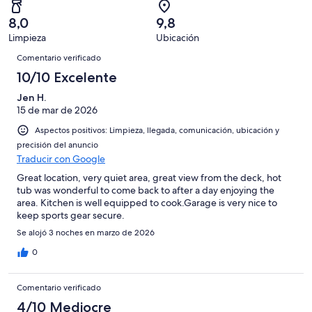
de
con
total
puntuación
7
un
una
de
8,0
9,8
de
con
total
puntuación
7
Limpieza
Ubicación
10
una
de
de
Comentarios
con
-
puntuación
7
Comentario verificado
8
una
Excelente
de
con
10/10 Excelente
-
puntuación
6
una
Bueno
de
Jen H.
-
puntuación
4
15 de mar de 2026
Normal
de
-
2
Aspectos positivos: Limpieza, llegada, comunicación, ubicación y
Mediocre
-
precisión del anuncio
Traducir con Google
Horrible
Great location, very quiet area, great view from the deck, hot
tub was wonderful to come back to after a day enjoying the
area. Kitchen is well equipped to cook.Garage is very nice to
keep sports gear secure.
Se alojó 3 noches en marzo de 2026
0
Comentario verificado
4/10 Mediocre