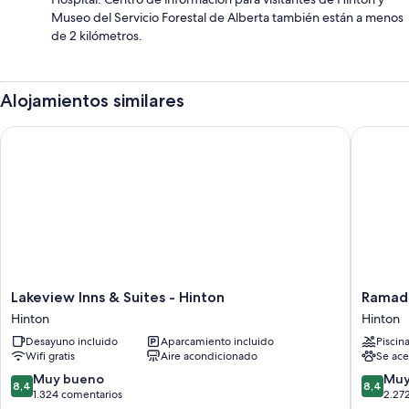
Museo del Servicio Forestal de Alberta también están a menos
de 2 kilómetros.
Alojamientos similares
Lakeview Inns & Suites - Hinton
Ramada 
Lakeview
Ramada
Lakeview Inns & Suites - Hinton
Ramad
Inns
by
Hinton
Hinton
&
Wyndh
Desayuno incluido
Aparcamiento incluido
Piscin
Suites
Hinton
Wifi gratis
Aire acondicionado
Se ace
-
Hinton
Hinton
8.4
8.4
Muy bueno
Muy
8,4
8,4
Hinton
sobre
sobre
1.324 comentarios
2.27