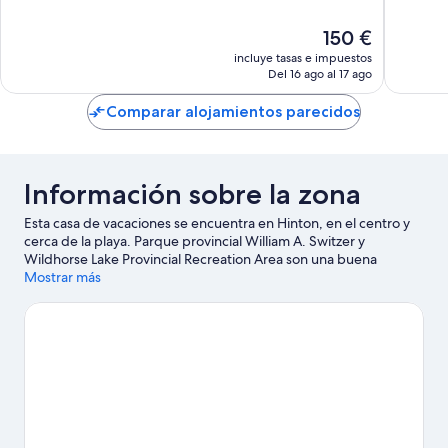
10,
10,
Muy
Muy
El
150 €
bueno,
bueno,
precio
1.324 comentarios
2.272 c
incluye tasas e impuestos
actual
Del 16 ago al 17 ago
es
de
Comparar alojamientos parecidos
150 €
Información sobre la zona
Esta casa de vacaciones se encuentra en Hinton, en el centro y
cerca de la playa. Parque provincial William A. Switzer y
Wildhorse Lake Provincial Recreation Area son una buena
muestra de la belleza natural de la región, donde también
Mostrar más
puedes acercarte a atractivos turísticos como AirPlay Trampoline
Park & Escape Rooms o Paseos a caballo Old Entrance Trailrides.
¿Te apetece disfrutar de un evento especial? Puedes consultar
el calendario de Centro Recreativo Dr. Duncan Murray o Pista de
carreras Yellowhead. Tendrás oportunidad de disfrutar del agua
realizando un sinfín de actividades (por ejemplo, recorridos en
lancha motora), pero también podrás vivir grandes aventuras
practicando el ecoturismo o la equitación en las inmediaciones.
Ver guía de viaje de Hinton