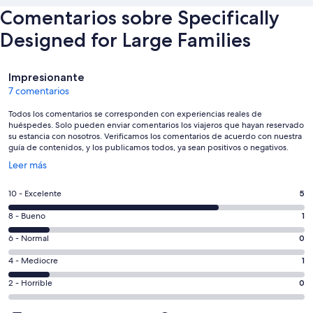
Comentarios sobre Specifically
Designed for Large Families
Comentarios
Impresionante
7 comentarios
Todos los comentarios se corresponden con experiencias reales de
huéspedes. Solo pueden enviar comentarios los viajeros que hayan reservado
su estancia con nosotros. Verificamos los comentarios de acuerdo con nuestra
guía de contenidos, y los publicamos todos, ya sean positivos o negativos.
Se
Leer más
abre
en
5
10 - Excelente
5
una
comentarios
ventana
1
8 - Bueno
1
de
nueva
comentarios
un
0
6 - Normal
0
de
total
comentarios
un
1
4 - Mediocre
1
de
de
total
comentarios
7
un
0
2 - Horrible
0
de
de
con
total
comentarios
7
un
una
de