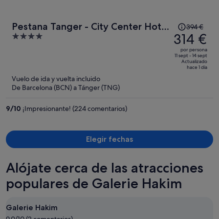
El
Pestana Tanger - City Center Hotel
394 €
precio
314 €
4
Suites & Apartments
era
out
por persona
de
of
11 sept - 14 sept
Actualizado
394 €,
5
hace 1 día
ahora
Vuelo de ida y vuelta incluido
es
De Barcelona (BCN) a Tánger (TNG)
de
314 €
9
/
10
¡Impresionante! (224 comentarios)
por
persona
Elegir fechas
Alójate cerca de las atracciones
populares de Galerie Hakim
Galerie Hakim
9.0/10 (2 comentarios)