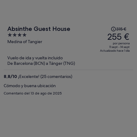
El
Absinthe Guest House
315 €
precio
255 €
4
era
out
Medina of Tangier
por persona
de
of
11 sept - 14 sept
Actualizado hace 1 día
315 €,
5
Vuelo de ida y vuelta incluido
ahora
De Barcelona (BCN) a Tánger (TNG)
es
de
8,8
/
10
¡Excelente! (25 comentarios)
255 €
por
Cómodo y buena ubicación
persona
Comentario del 13 de ago de 2025