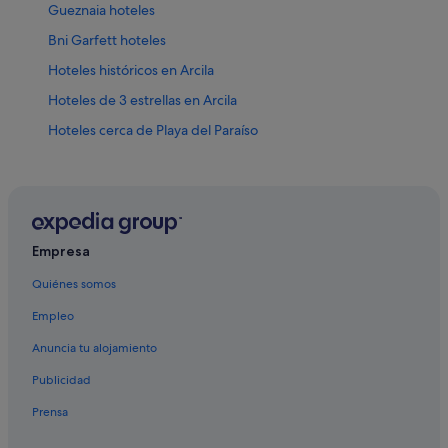
Gueznaia hoteles
Bni Garfett hoteles
Hoteles históricos en Arcila
Hoteles de 3 estrellas en Arcila
Hoteles cerca de Playa del Paraíso
Apartamentos en Arcila
Arcila hoteles
Zone Industrielle de Gzenaya hoteles
Hoteles de 4 estrellas en Arcila
Empresa
Casas rurales en Arcila
Quiénes somos
Boukhalef hoteles
Empleo
Complexe Al Irfane 2 hoteles
Anuncia tu alojamiento
Hoteles LGTBQIA en Arcila
Publicidad
Villas en Arcila
Prensa
Briech hoteles