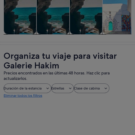
Visitas guiadas
Visitas
Historia y
Aventuras y al
y excursiones
privadas y
cultura
aire libre
de un día
personalizadas
Organiza tu viaje para visitar
Galerie Hakim
Precios encontrados en las últimas 48 horas. Haz clic para
actualizarlos.
Duración de la estancia
Estrellas
Clase de cabina
Eliminar todos los filtros