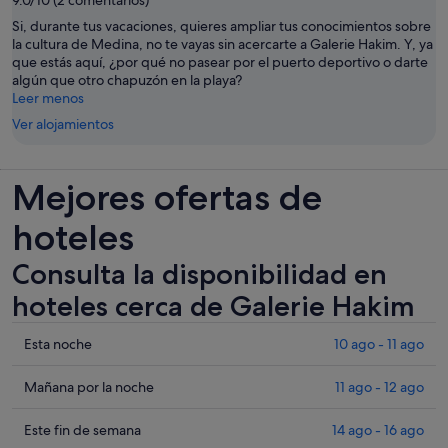
Si, durante tus vacaciones, quieres ampliar tus conocimientos sobre
la cultura de Medina, no te vayas sin acercarte a Galerie Hakim. Y, ya
que estás aquí, ¿por qué no pasear por el puerto deportivo o darte
algún que otro chapuzón en la playa?
Leer menos
Ver alojamientos
Mejores ofertas de
hoteles
Consulta la disponibilidad en
hoteles cerca de Galerie Hakim
Comprueba
Esta noche
10 ago - 11 ago
los
precios
Comprueba
Mañana por la noche
11 ago - 12 ago
cerca
los
de
precios
Comprueba
Este fin de semana
14 ago - 16 ago