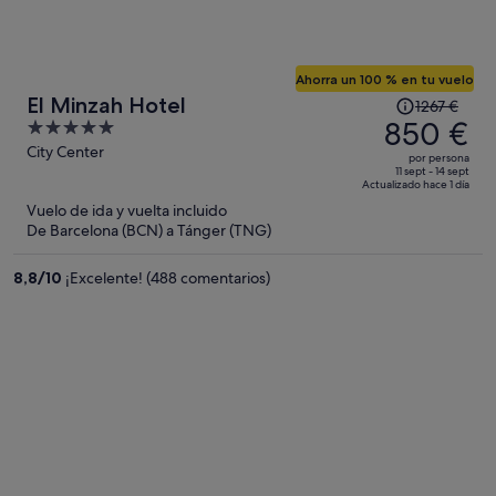
Ahorra un 100 % en tu vuelo
El
El Minzah Hotel
1267 €
precio
850 €
5
era
out
City Center
por persona
de
of
11 sept - 14 sept
Actualizado hace 1 día
1267 €,
5
Vuelo de ida y vuelta incluido
ahora
De Barcelona (BCN) a Tánger (TNG)
es
de
8,8
/
10
¡Excelente! (488 comentarios)
850 €
por
persona