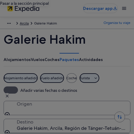
Pasar a la sección principal
Descargar app
Organiza tu viaje
Arcila
Galerie Hakim
Galerie Hakim
Alojamientos
Vuelos
Coches
Paquetes
Actividades
Alojamiento añadido
Vuelo añadido
Coche
Turista
Añadir varias fechas o destinos
Origen
Destino
Galerie Hakim, Arcila, Región de Tánger-Tetuán-Alh