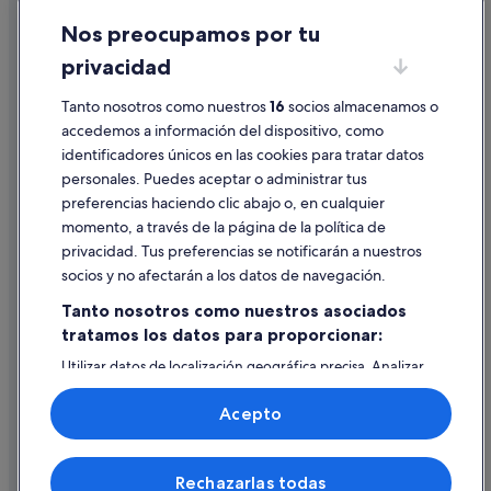
Nos preocupamos por tu
Condiciones de uso
privacidad
Información legal/contacto
Pautas sobre el contenido y cómo denunciar contenido
Tanto nosotros como nuestros
16
socios almacenamos o
accedemos a información del dispositivo, como
identificadores únicos en las cookies para tratar datos
Ayuda
personales. Puedes aceptar o administrar tus
Ayuda
preferencias haciendo clic abajo o, en cualquier
momento, a través de la página de la política de
Cancelar un vuelo
privacidad. Tus preferencias se notificarán a nuestros
Cancelar una reserva de hotel o de un alquiler vacacional
socios y no afectarán a los datos de navegación.
Plazos de reembolso
Tanto nosotros como nuestros asociados
tratamos los datos para proporcionar:
Utilizar un cupón de Expedia
Utilizar datos de localización geográfica precisa. Analizar
Documentos para viajes internacionales
activamente las características del dispositivo para su
identificación. Almacenar la información en un dispositivo
Acepto
y/o acceder a ella. Publicidad y contenido personalizados,
medición de publicidad y contenido, investigación de
audiencia y desarrollo de servicios.
© 2026 Expedia, Inc., una empresa de Expedia Group. Todos los
Rechazarlas todas
Lista de asociados (proveedores)
derechos reservados. Expedia y el logotipo de Expedia son marcas