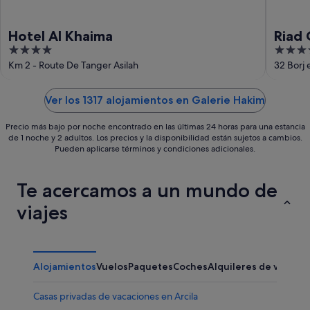
Hotel Al Khaima
Riad 
4
3.5
out
out
Km 2 - Route De Tanger Asilah
32 Borj 
of
of
5
5
Ver los 1317 alojamientos en Galerie Hakim
Precio más bajo por noche encontrado en las últimas 24 horas para una estancia
de 1 noche y 2 adultos. Los precios y la disponibilidad están sujetos a cambios.
Pueden aplicarse términos y condiciones adicionales.
Te acercamos a un mundo de
viajes
Alojamientos
Vuelos
Paquetes
Coches
Alquileres de vacaci
Casas privadas de vacaciones en Arcila