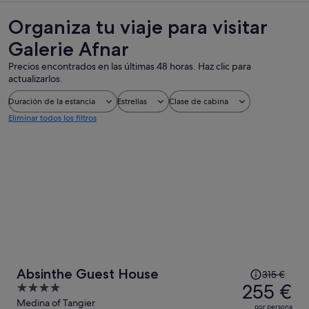
Organiza tu viaje para visitar
Galerie Afnar
Precios encontrados en las últimas 48 horas. Haz clic para
actualizarlos.
Duración de la estancia
Estrellas
Clase de cabina
Eliminar todos los filtros
El
Absinthe Guest House
315 €
precio
255 €
4
era
out
Medina of Tangier
por persona