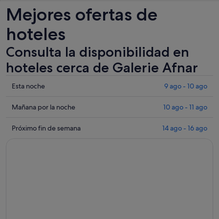
Mejores ofertas de
hoteles
Consulta la disponibilidad en
hoteles cerca de Galerie Afnar
Comprueba
Esta noche
9 ago - 10 ago
los
precios
Comprueba
Mañana por la noche
10 ago - 11 ago
cerca
los
de
precios
Comprueba
Próximo fin de semana
14 ago - 16 ago
Galerie
cerca
los
Afnar
de
precios
para
Galerie
cerca
esta
Afnar
de
noche,
para
Galerie
9
mañana
Afnar
ago
por
para
-
la
el