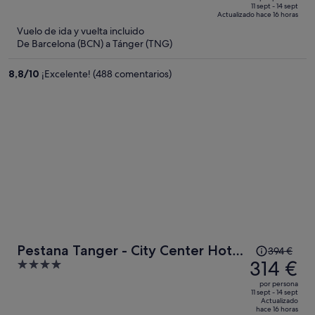
de
of
11 sept - 14 sept
Actualizado hace 16 horas
1267 €,
5
Vuelo de ida y vuelta incluido
ahora
De Barcelona (BCN) a Tánger (TNG)
es
de
8,8
/
10
¡Excelente! (488 comentarios)
850 €
por
persona
El
Pestana Tanger - City Center Hotel
394 €
precio
314 €
4
Suites & Apartments
era
out
por persona
de
of
11 sept - 14 sept
Actualizado
394 €,
5
hace 16 horas