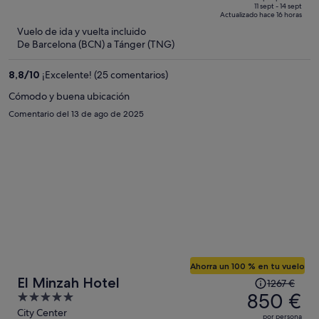
de
of
11 sept - 14 sept
Actualizado hace 16 horas
315 €,
5
Vuelo de ida y vuelta incluido
ahora
De Barcelona (BCN) a Tánger (TNG)
es
de
8,8
/
10
¡Excelente! (25 comentarios)
255 €
por
Cómodo y buena ubicación
persona
Comentario del 13 de ago de 2025
Ahorra un 100 % en tu vuelo
El
El Minzah Hotel
1267 €
precio
850 €
5
era
out
City Center
por persona