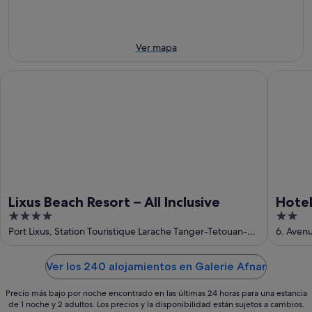
10
noche,
próximo
ago
10
fin
ago
de
-
semana,
Ver mapa
11
14
ago
ago
Lixus Beach Resort – All Inclusive
Hotel Es
-
16
ago
Lixus Beach Resort – All Inclusive
Hotel
4
2
out
out
Port Lixus, Station Touristique Larache Tanger-Tetouan-Al
6. Avenu
Hoceima
of
of
5
5
Ver los 240 alojamientos en Galerie Afnar
Precio más bajo por noche encontrado en las últimas 24 horas para una estancia
de 1 noche y 2 adultos. Los precios y la disponibilidad están sujetos a cambios.