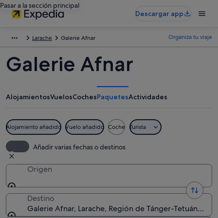
Pasar a la sección principal
Descargar app
Organiza tu viaje
Larache
Galerie Afnar
Galerie Afnar
Alojamientos
Vuelos
Coches
Paquetes
Actividades
Alojamiento añadido
Vuelo añadido
Coche
Turista
Añadir varias fechas o destinos
Origen
Destino
Galerie Afnar, Larache, Región de Tánger-Tetuán-Al