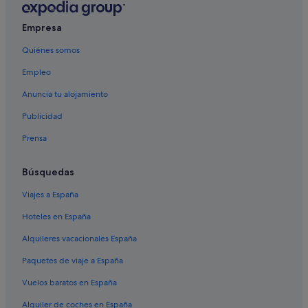
Villas en Larache
Hoteles en la playa en Arcila
Empresa
Hoteles de 3 estrellas en Arcila
Quiénes somos
Hoteles de 4 estrellas en Arcila
Empleo
Hoteles para familias en Larache
Anuncia tu alojamiento
Casas de huéspedes en Arcila
Publicidad
Bni Garfett hoteles
Prensa
Casas rurales en Arcila
Hoteles LGTBQIA en Arcila
Búsquedas
Widadiya Asilah hoteles
Viajes a España
Hoteles en la playa en Larache
Hoteles en España
Hoteles cerca de Playa del Paraíso
Alquileres vacacionales España
Hoteles de 4 estrellas en Larache
Paquetes de viaje a España
Hoteles de 5 estrellas en Arcila
Vuelos baratos en España
Hoteles con spa en Larache
Alquiler de coches en España