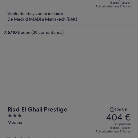
de
of
5 sept - 12 sept
Actualizado hace 21 horas
1047 €,
5
Vuelo de ida y vuelta incluido
ahora
De Madrid (MAD) a Marrakech (RAK)
es
de
7,6
/
10
Bueno (39 comentarios)
348 €
por
persona
El
Riad El Ghali Prestige
1263 €
precio
404 €
3
era
out
Medina
por persona
de
of
5 sept - 12 sept
Actualizado hace 21 horas
1263 €,
5