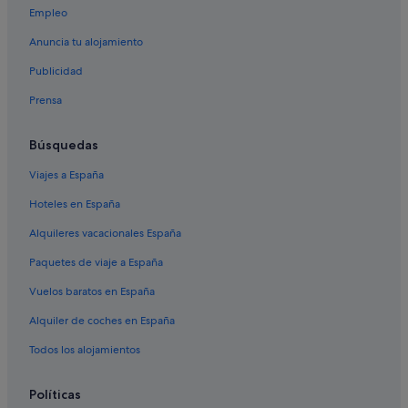
Campings de caravanas en Arcila
Empleo
Larache hoteles
Anuncia tu alojamiento
Hoteles con restaurante en Larache
Publicidad
Briech hoteles
Prensa
Villas en Arcila
Casas de huéspedes en Arcila
Búsquedas
Apartoteles en Arcila
Viajes a España
Casas rurales en Arcila
Hoteles en España
Hoteles de lujo en Larache
Alquileres vacacionales España
Hoteles de 5 estrellas en Larache
Paquetes de viaje a España
Haouara hoteles
Vuelos baratos en España
Hoteles con piscina en Larache
Alquiler de coches en España
Hoteles de 4 estrellas en Arcila
Todos los alojamientos
Hoteles con bar en Larache
Hoteles históricos en Arcila
Políticas