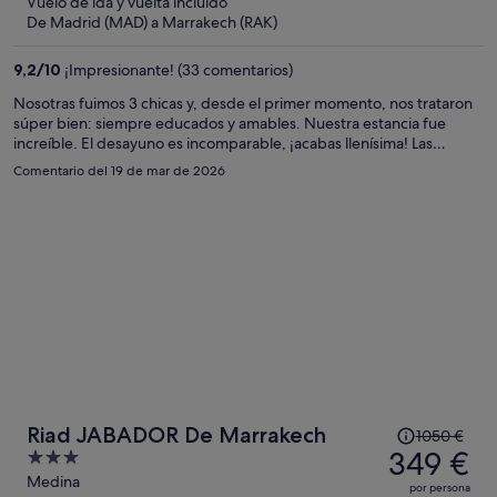
Vuelo de ida y vuelta incluido
ahora
De Madrid (MAD) a Marrakech (RAK)
es
de
9,2
/
10
¡Impresionante! (33 comentarios)
404 €
por
Nosotras fuimos 3 chicas y, desde el primer momento, nos trataron
súper bien: siempre educados y amables. Nuestra estancia fue
persona
increíble. El desayuno es incomparable, ¡acabas llenísima! Las
habitaciones las dejan preciosas, con detalles como rosas; las toallas
Comentario del 19 de mar de 2026
impecables y todo muy limpio, incluso los baños exteriores. También
contratamos el transporte al aeropuerto porque salíamos muy
temprano, y fueron totalmente puntuales. Llegamos con total
tranquilidad. Sin duda, volveremos a este riad. Como punto a
destacar, la ubicación es genial, en pleno centro. Lo único es que al
principio cuesta un poco encontrarlo porque está en un callejón, y
eso nos dio algo de respeto, pero está rodeado de casas familiares
y, sinceramente, nos encantó!!
El
Riad JABADOR De Marrakech
1050 €
precio
349 €
3
era
out
Medina
por persona