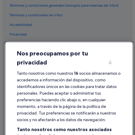
Dar Ben Sadouk hoteles
Términos y condiciones generales (excepto para reservas de Vrbo)
Hoteles en la playa en Larache
Términos y condiciones de Vrbo
Bni Garfett hoteles
Accesibilidad
Hoteles cerca de Playa del Paraíso
Privacidad
Casas de huéspedes en Larache
Cookies
Hoteles de 5 estrellas en Zona de Playa de Asilah
Nos preocupamos por tu
Condiciones de uso
Casas privadas de vacaciones en Arcila
privacidad
Información legal/contacto
Hoteles para familias en Larache
Pautas sobre el contenido y cómo denunciar contenido
Tanto nosotros como nuestros
16
socios almacenamos o
Hoteles en la playa en Arcila
accedemos a información del dispositivo, como
Casas de campo en Larache
identificadores únicos en las cookies para tratar datos
Ayuda
personales. Puedes aceptar o administrar tus
Hoteles de 4 estrellas en Larache
Ayuda
preferencias haciendo clic abajo o, en cualquier
Hoteles de 3 estrellas en Larache
momento, a través de la página de la política de
Cancelar un vuelo
Hoteles de 5 estrellas en Arcila
privacidad. Tus preferencias se notificarán a nuestros
Cancelar una reserva de hotel o de un alquiler vacacional
socios y no afectarán a los datos de navegación.
Riads en Larache
Plazos de reembolso
Tanto nosotros como nuestros asociados
Hoteles con spa en Larache