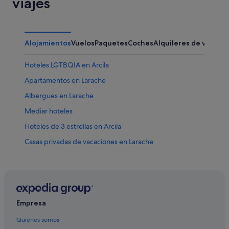
viajes
Alojamientos
Vuelos
Paquetes
Coches
Alquileres de vacaci
Hoteles LGTBQIA en Arcila
Apartamentos en Larache
Albergues en Larache
Mediar hoteles
Hoteles de 3 estrellas en Arcila
Casas privadas de vacaciones en Larache
Hoteles cerca de Galerie Afnar
Villas en Larache
Apartamentos en Arcila
Arcila hoteles
Empresa
Widadiya Asilah hoteles
Quiénes somos