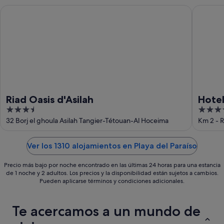
9
14
Riad Oasis d'Asilah
Hotel Al
ago
ago
-
16
ago
Riad Oasis d'Asilah
Hotel
3.5
4
out
out
32 Borj el ghoula Asilah Tangier-Tétouan-Al Hoceima
Km 2 - R
of
of
5
5
Ver los 1310 alojamientos en Playa del Paraíso
Precio más bajo por noche encontrado en las últimas 24 horas para una estancia
de 1 noche y 2 adultos. Los precios y la disponibilidad están sujetos a cambios.
Pueden aplicarse términos y condiciones adicionales.
Te acercamos a un mundo de