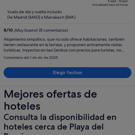
de
of
5 sept - 12 sept
Actualizado hace 20 horas
1050 €,
5
Vuelo de ida y vuelta incluido
ahora
De Madrid (MAD) a Marrakech (RAK)
es
de
8
/
10
¡Muy bueno! (8 comentarios)
349 €
por
Alojamiento simpático, que no solo ofrece habitaciones, también
tienen restaurante en la terraza, y proponen activamente visitas
persona
turísticas, trayectos en taxi (ambos con precios para turistas, no
100% transparente, mientras que te dan miedo para tomar el
Comentario del 1 de dic de 2025
autobús, con parada cercana) y tratamientos con hammam (aquí los
precios sí son transparentes). Bastante complicado llegar al
alojamiento el primer día; afortunadamente el mapa que dan es el
Elegir fechas
mejor mapa para descubrir Marrakech a pie. El día que llegamos a
este alojamiento me habían robado el bolso y había pasado buen
rato en la comisaría de policía y no tenía ganas de salir, así que
Mejores ofertas de
cenamos en la terraza y estaba muy bien, con opciones locales y un
menú interesante. Desayuno completo, pero había una diferencia
hoteles
bastante grande entre los dos que tomamos aquí. Es un poco raro
ver que las puertas de las habitaciones se cierren con candados.
Consulta la disponibilidad en
hoteles cerca de Playa del