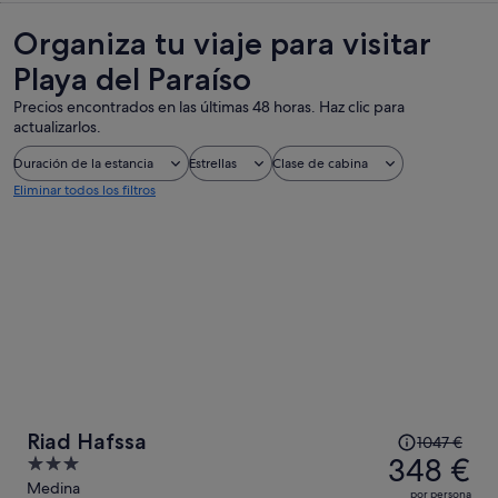
Organiza tu viaje para visitar
Playa del Paraíso
Precios encontrados en las últimas 48 horas. Haz clic para
actualizarlos.
Duración de la estancia
Estrellas
Clase de cabina
Eliminar todos los filtros
El
Riad Hafssa
1047 €
precio
348 €
3
era
out
Medina
por persona