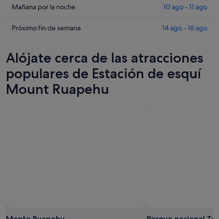
precios
Comprueba
Mañana por la noche
10 ago - 11 ago
en
los
Estación
precios
Comprueba
Próximo fin de semana
14 ago - 16 ago
de
en
los
esquí
Estación
precios
Alójate cerca de las atracciones
Mount
de
en
Ruapehu
esquí
Estación
populares de Estación de esquí
para
Mount
de
Mount Ruapehu
esta
Ruapehu
esquí
noche,
para
Mount
9
mañana
Ruapehu
ago
por
para
-
la
el
10
noche,
próximo
ago
10
fin
ago
de
-
semana,
11
14
ago
ago
-
16
Monte Ruapehu
Parque nacional To