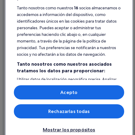
Tanto nosotros como nuestros
16
socios almacenamos o
Pautas sobre el contenido y cómo denunciar contenido
accedemos a información del dispositivo, como
identificadores únicos en las cookies para tratar datos
Ayuda
personales. Puedes aceptar o administrar tus
Ayuda
preferencias haciendo clic abajo o, en cualquier
momento, a través de la página de la política de
Cancelar un vuelo
privacidad. Tus preferencias se notificarán a nuestros
Cancelar una reserva de hotel o de un alquiler vacacional
socios y no afectarán a los datos de navegación.
Plazos de reembolso
Tanto nosotros como nuestros asociados
tratamos los datos para proporcionar:
Utilizar un cupón de Expedia
Utilizar datos de localización geográfica precisa. Analizar
Documentos para viajes internacionales
activamente las características del dispositivo para su
identificación. Almacenar la información en un dispositivo
Acepto
y/o acceder a ella. Publicidad y contenido personalizados,
medición de publicidad y contenido, investigación de
audiencia y desarrollo de servicios.
© 2026 Expedia, Inc., una empresa de Expedia Group. Todos los
Rechazarlas todas
Lista de asociados (proveedores)
derechos reservados. Expedia y el logotipo de Expedia son marcas
comerciales o marcas comerciales registradas de Expedia, Inc.
Vacationspot, S.L., Agencia de Viajes, I-AV-0000631.3.
Mostrar los propósitos