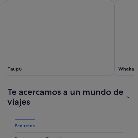
Taupō
Whakap
Te acercamos a un mundo de
viajes
Paquetes