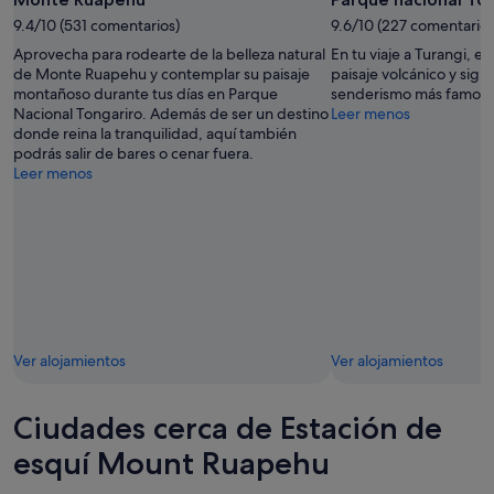
ago
9.4/10 (531 comentarios)
9.6/10 (227 comentarios
Aprovecha para rodearte de la belleza natural
En tu viaje a Turangi, e
de Monte Ruapehu y contemplar su paisaje
paisaje volcánico y sigu
montañoso durante tus días en Parque
senderismo más famosas
Nacional Tongariro. Además de ser un destino
Leer menos
donde reina la tranquilidad, aquí también
podrás salir de bares o cenar fuera.
Leer menos
Ver alojamientos
Ver alojamientos
Ciudades cerca de Estación de
esquí Mount Ruapehu