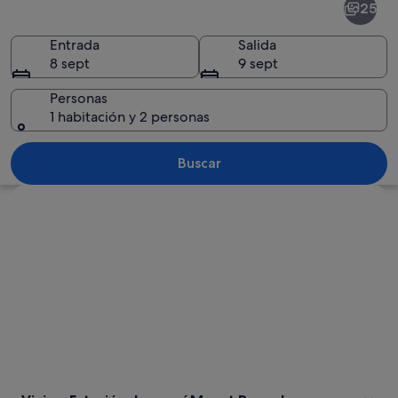
25
de
esquí
Entrada
Salida
8 sept
9 sept
Mount
Ruapehu
Personas
1 habitación y 2 personas
Una cordillera nevada, un valle verde 
Buscar
Ver mapa