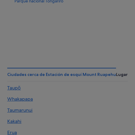
Parque nacional Tongariro
Ciudades cerca de Estación de esquí Mount Ruapehu
Lugares 
Taupō
Whakapapa
Taumarunui
Kakahi
Erua