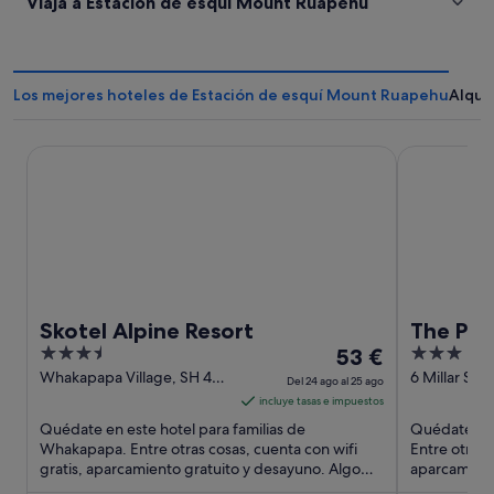
Viaja a Estación de esquí Mount Ruapehu
Los mejores hoteles de Estación de esquí Mount Ruapehu
Alqui
Skotel Alpine Resort
The Park Ho
Skotel Alpine Resort
The Par
3.5
El
3
53 €
out
precio
out
Whakapapa Village, SH 48
6 Millar Str
Del 24 ago al 25 ago
Tongariro National Park
Village
of
es
of
incluye tasas e impuestos
5
de
5
Quédate en este hotel para familias de
Quédate en e
53 €
Whakapapa. Entre otras cosas, cuenta con wifi
Entre otras 
gratis, aparcamiento gratuito y desayuno. Algo
por
aparcamient
que los huéspedes destacan ...
hidromasaje.
noche