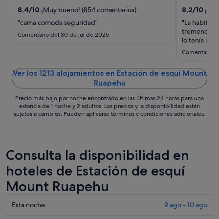
del
8,4
/
10
¡Muy bueno! (854 comentarios)
8,2
/
10
¡Muy
24
"cama comoda seguridad"
"La habitac
ago
tremendamen
Comentario del 30 de jul de 2025
al
lo tenía incl
pagué a par
25
Comentario de
precio"
ago
Ver los 1213 alojamientos en Estación de esquí Mount
Ruapehu
Precio más bajo por noche encontrado en las últimas 24 horas para una
estancia de 1 noche y 2 adultos. Los precios y la disponibilidad están
sujetos a cambios. Pueden aplicarse términos y condiciones adicionales.
Consulta la disponibilidad en
hoteles de Estación de esquí
Mount Ruapehu
Comprueba
Esta noche
9 ago - 10 ago
los