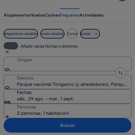
Tongariro
Alojamientos
Vuelos
Coches
Paquetes
Actividades
Alojamiento añadido
Vuelo añadido
Coche
Turista
Una montaña parcialmente cubierta por
Añadir varias fechas o destinos
Origen
Destino
Parque nacional Tongariro (y alrededores), Parque Na
Fechas
sáb., 29 ago. - mar., 1 sept.
Personas
2 personas, 1 habitación
Buscar