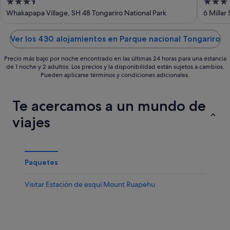
3.5
3
out
out
Whakapapa Village, SH 48 Tongariro National Park
6 Millar
of
of
5
5
Ver los 430 alojamientos en Parque nacional Tongariro
Precio más bajo por noche encontrado en las últimas 24 horas para una estancia
de 1 noche y 2 adultos. Los precios y la disponibilidad están sujetos a cambios.
Pueden aplicarse términos y condiciones adicionales.
Te acercamos a un mundo de
viajes
Paquetes
Visitar Estación de esquí Mount Ruapehu