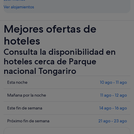
Ver alojamientos
Mejores ofertas de
hoteles
Consulta la disponibilidad en
hoteles cerca de Parque
nacional Tongariro
Comprueba
Esta noche
10 ago - 11 ago
los
precios
Comprueba
Mañana por la noche
11 ago - 12 ago
cerca
los
de
precios
Comprueba
Este fin de semana
14 ago - 16 ago
Parque
cerca
los
nacional
de
precios
Comprueba
Próximo fin de semana
21 ago - 23 ago
Tongariro
Parque
cerca
los
para
nacional
de
precios