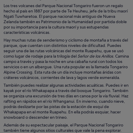
Los tres volcanes del Parque Nacional Tongariro fueron un regalo
hecho al país en 1887 por parte de Te Heuheu, jefe de la tribu maorí
Ngati Tuwharetoa. El parque nacional más antiguo de Nueva
Zelanda también es Patrimonio de la Humanidad por partida doble
por su importancia para la cultura maorí y sus estupendas
características volcánicas.
Hay muchas rutas de senderismo y ciclismo de montaña a través del
parque, que cuentan con distintos niveles de dificultad. Puedes
seguir una de las rutas volcánicas del monte Ruapehu, que se usó
como lugar de rodaje para la trilogía del
Señor de los Anillos
. Camina
campo a través y pasa la noche en una cabaña rural con todos los
servicios o en un albergue. Una ruta popular es la llamada Tongariro
Alpine Crossing. Esta ruta de un día incluye montañas áridas con
cráteres volcánicos, corrientes de lava y lagos verde esmeralda.
También puedes realizar algunas actividades acuáticas. Puedes ir en
kayak por el río Whakapapa a través del bosque Tongariro. También
se organiza una excursión de tres días en canoa por la vía fluvial. Haz
rafting en rápidos en el río Whanganui. En invierno, cuando nieve,
podrás deslizarte por las pistas de la estación de esquí de
Whakapapa en el monte Ruapehu. En ella podrás esquiar, hacer
snowboard o descender en trineo.
Además de su espectacular paisaje, el Parque Nacional Tongariro
también tiene algunos sitios culturales que vale la pena explorar.