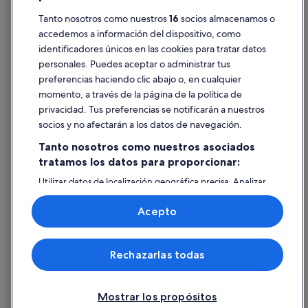
Tanto nosotros como nuestros
16
socios almacenamos o
Pautas sobre el contenido y cómo denunciar contenido
accedemos a información del dispositivo, como
identificadores únicos en las cookies para tratar datos
Ayuda
personales. Puedes aceptar o administrar tus
Ayuda
preferencias haciendo clic abajo o, en cualquier
momento, a través de la página de la política de
Cancelar un vuelo
privacidad. Tus preferencias se notificarán a nuestros
Cancelar una reserva de hotel o de un alquiler vacacional
socios y no afectarán a los datos de navegación.
Plazos de reembolso
Tanto nosotros como nuestros asociados
tratamos los datos para proporcionar:
Utilizar un cupón de Expedia
Utilizar datos de localización geográfica precisa. Analizar
Documentos para viajes internacionales
activamente las características del dispositivo para su
identificación. Almacenar la información en un dispositivo
Acepto
y/o acceder a ella. Publicidad y contenido personalizados,
medición de publicidad y contenido, investigación de
audiencia y desarrollo de servicios.
© 2026 Expedia, Inc., una empresa de Expedia Group. Todos los
Rechazarlas todas
Lista de asociados (proveedores)
derechos reservados. Expedia y el logotipo de Expedia son marcas
comerciales o marcas comerciales registradas de Expedia, Inc.
Vacationspot, S.L., Agencia de Viajes, I-AV-0000631.3.
Mostrar los propósitos