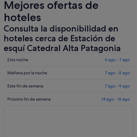
Mejores ofertas de
hoteles
Consulta la disponibilidad en
hoteles cerca de Estación de
esquí Catedral Alta Patagonia
Comprueba
Esta noche
6 ago - 7 ago
los
precios
Comprueba
Mañana por la noche
7 ago - 8 ago
cerca
los
de
precios
Comprueba
Este fin de semana
7 ago - 9 ago
Estación
cerca
los
de
de
precios
Comprueba
Próximo fin de semana
14 ago - 16 ago
esquí
Estación
cerca
los
Catedral
de
de
precios
Alta
esquí
Estación
cerca
Patagonia
Catedral
de
de
para
Alta
esquí
Estación
esta