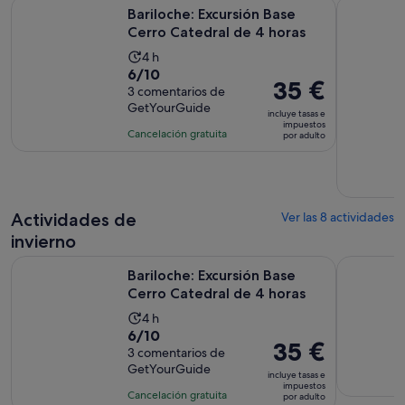
Se abre 
Bariloche: Excursión Base Cerro Catedral de 4 horas
Senderismo
Bariloche: Excursión Base
Cerro Catedral de 4 horas
La
4 h
6.0
6/10
duración
El
35 €
sobre
3 comentarios de
de
precio
GetYourGuide
10
la
incluye tasas e
es
impuestos
con
actividad
Cancelación gratuita
por adulto
de
3
es
35 €
comentarios
de
por
4 horas
adulto
Actividades de
Ver las 8 actividades
invierno
Se abre 
Bariloche: Excursión Base Cerro Catedral de 4 horas
Aventura e
Bariloche: Excursión Base
Cerro Catedral de 4 horas
La
4 h
6.0
6/10
duración
El
35 €
sobre
3 comentarios de
de
precio
GetYourGuide
10
la
incluye tasas e
es
impuestos
con
actividad
Cancelación gratuita
por adulto
de