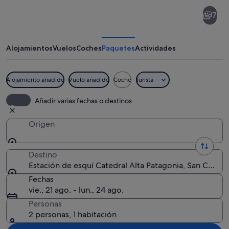
Estación
7
de
esquí
Catedral
Alojamientos
Vuelos
Coches
Paquetes
Actividades
Alta
Patagonia
Alojamiento añadido
Vuelo añadido
Coche
Turista
Pista nevada para esquiar con remont
Añadir varias fechas o destinos
Origen
Destino
Estación de esquí Catedral Alta Patagonia, San Carlos
Fechas
vie., 21 ago. - lun., 24 ago.
Personas
2 personas, 1 habitación