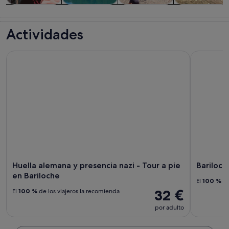
Visitas guiadas
Visitas
Visitas
Aventuras y al
y excursiones
acuáticas y
privadas y
aire libre
Actividades
de un día
cruceros
personalizadas
Huella alemana y presencia nazi - Tour a pie en Bariloche
Bariloche:
Huella alemana y presencia nazi - Tour a pie
Bariloch
en Bariloche
El
100 %
de
32 €
El
100 %
de los viajeros la recomienda
por adulto