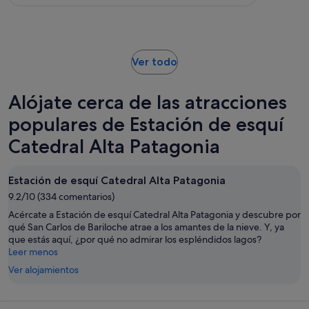
3
es
35 €
comentarios
de
por
4 horas
adulto
Se
Ver todo
abre
en
Alójate cerca de las atracciones
una
pestaña
populares de Estación de esquí
nueva
Catedral Alta Patagonia
Estación de esquí Catedral Alta Patagonia
9.2/10 (334 comentarios)
Acércate a Estación de esquí Catedral Alta Patagonia y descubre por
qué San Carlos de Bariloche atrae a los amantes de la nieve. Y, ya
que estás aquí, ¿por qué no admirar los espléndidos lagos?
Leer menos
Ver alojamientos