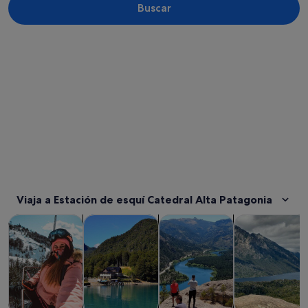
Buscar
Ver mapa
Viaja a Estación de esquí Catedral Alta Patagonia
Se abre en una pesta
Se abre en una pe
Visitas guiadas y excursiones de un día
Visitas acuáticas y cruceros
Visitas privadas y personaliza
Aventuras y al a