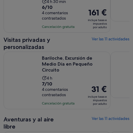
La
4 h 30 min
6.0
6/10
duración
El
161 €
sobre
4 comentarios
de
precio
contrastados
10
la
incluye tasas e
es
impuestos
con
actividad
Cancelación gratuita
por adulto
de
4
es
161 €
comentarios
de
Visitas privadas y
Ver las 11 actividades
por
4 horas
personalizadas
adulto
y
Se a
Bariloche, Excursión de Medio Día en Pequeño Circuito
De Bariloc
30 minutos
Bariloche, Excursión de
Medio Día en Pequeño
Circuito
La
4 h
7.0
7/10
duración
El
31 €
sobre
4 comentarios
de
precio
contrastados
10
la
incluye tasas e
es
impuestos
con
actividad
Cancelación gratuita
por adulto
de
4
es
31 €
comentarios
de
por
Aventuras y al aire
Ver las 11 actividades
4 horas
adulto
libre