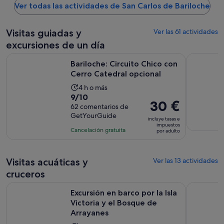
Ver todas las actividades de San Carlos de Bariloche
Visitas guiadas y
Ver las 61 actividades
excursiones de un día
Se abr
Bariloche: Circuito Chico con Cerro Catedral opcional
Excursión 
Bariloche: Circuito Chico con
Cerro Catedral opcional
La
4 h o más
9.0
9/10
duración
El
30 €
sobre
62 comentarios de
de
precio
GetYourGuide
10
la
incluye tasas e
es
impuestos
con
actividad
Cancelación gratuita
por adulto
de
62
es
30 €
comentarios
de
por
Visitas acuáticas y
4 horas
Ver las 13 actividades
adulto
cruceros
Excursión en barco por la Isla Victoria y el Bosque de Arraya
Aventura B
Excursión en barco por la Isla
Victoria y el Bosque de
Arrayanes