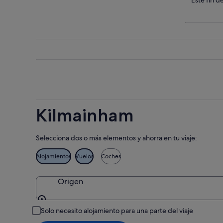
Compru
para
en
los
esta
Kilmain
precios
noche,
para
en
7
mañana
Kilmain
ago
por
para
-
la
este
8
noche,
fin
ago
8
de
ago
semana,
-
7
Kilmainham
9
ago
ago
-
9
Selecciona dos o más elementos y ahorra en tu viaje:
ago
Alojamientos
Vuelos
Coches
Origen
Origen
Solo necesito alojamiento para una parte del viaje