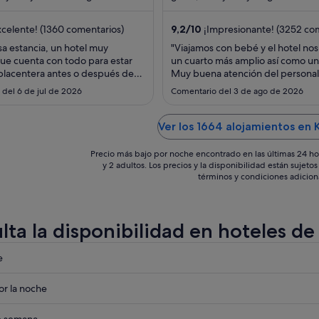
 desde/hasta el aeropuerto. ...
24 horas. Algunos aspectos que lo
noche
del
celente! (1360 comentarios)
9,2
/
10
¡Impresionante! (3252 co
9
sa estancia, un hotel muy
"Viajamos con bebé y el hotel nos 
ago
e cuenta con todo para estar
un cuarto más amplio así como un
al
placentera antes o después de
Muy buena atención del personal
10
 ya que está sumamente cerca del
bastante callada la zona pero mu
del 6 de jul de 2026
Comentario del 3 de ago de 2026
o. En recepción super amables y
ubicada"
ago
s. Incluyó desayuno muy
e alimentos fríos y calientes,
Ver los 1664 alojamientos en
todo. Además con ..."
Precio más bajo por noche encontrado en las últimas 24 ho
y 2 adultos. Los precios y la disponibilidad están sujet
términos y condiciones adicion
lta la disponibilidad en hoteles d
eba
e
eba
r la noche
ham
de semana