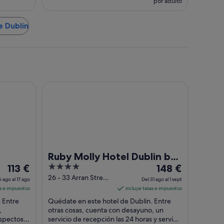
por adulto
e Dublín
Ruby Molly Hotel Dublin by IHG
Ruby Molly Hotel Dublin by
El
4
El
113 €
IHG
148 €
precio
out
precio
26 - 33 Arran Street
6 ago al 17 ago
Del 31 ago al 1 sept
East Dublin
es
of
es
as e impuestos
incluye tasas e impuestos
de
5
de
 Entre
Quédate en este hotel de Dublín. Entre
113 €
148 €
,
otras cosas, cuenta con desayuno, un
aspectos
por
servicio de recepción las 24 horas y servicio
por