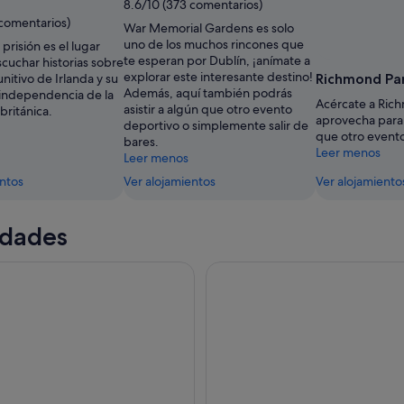
8.6/10 (373 comentarios)
 comentarios)
War Memorial Gardens es solo
uno de los muchos rincones que
prisión es el lugar
te esperan por Dublín, ¡anímate a
scuchar historias sobre
explorar este interesante destino!
nitivo de Irlanda y su
Richmond Pa
Además, aquí también podrás
 independencia de la
Acércate a Ric
asistir a algún que otro evento
británica.
aprovecha para 
deportivo o simplemente salir de
que otro evento
bares.
Leer menos
Leer menos
entos
Ver alojamientos
Ver alojamiento
idades
ntrada a la Guinness Storehouse
Go City: Dublin All-Inclusive 