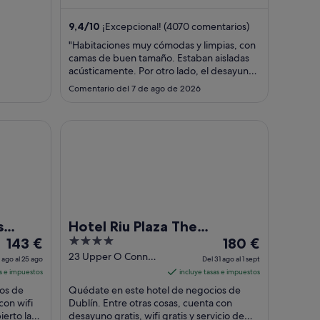
os
de limpieza diario. Algo que los huéspedes
noche
noche
...
del
del
9,4
/
10
¡Excepcional! (4070 comentarios)
16
31
"Habitaciones muy cómodas y limpias, con
ago
ago
camas de buen tamaño. Estaban aisladas
al
al
acústicamente. Por otro lado, el desayuno
17
1
era muy completo y el personal era muy
Comentario del 7 de ago de 2026
agradable. Volveríamos a alojarnos."
ago
sept
Hotel Riu Plaza The Gresham Dublin
s
Hotel Riu Plaza The
El
4
El
143 €
Gresham Dublin
180 €
precio
out
precio
23 Upper O Connell
 ago al 25 ago
Del 31 ago al 1 sept
Street Dublin Dublin
es
of
es
as e impuestos
incluye tasas e impuestos
de
5
de
os de
Quédate en este hotel de negocios de
143 €
180 €
con wifi
Dublín. Entre otras cosas, cuenta con
ierto las
por
desayuno gratis, wifi gratis y servicio de
por