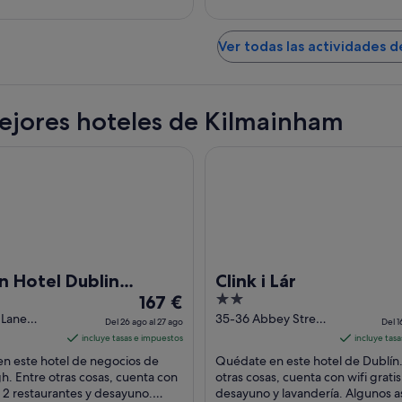
Ver todas las actividades d
ejores hoteles de Kilmainham
tel Dublin Airport
Clink i Lár
n Hotel Dublin
Clink i Lár
El
2
t
167 €
precio
out
 Lane
35-36 Abbey Street
Del 26 ago al 27 ago
Del 1
h Dublin
Upper. Dublin1
es
of
incluye tasas e impuestos
incluye tas
Dublin
de
5
n este hotel de negocios de
Quédate en este hotel de Dublín.
167 €
. Entre otras cosas, cuenta con
otras cosas, cuenta con wifi gratis
s, 2 restaurantes y desayuno.
por
desayuno y lavandería. Algunos 