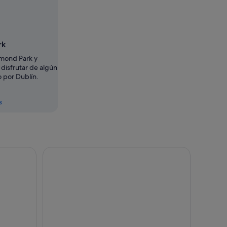
rk
hmond Park y
disfrutar de algún
 por Dublín.
s
Pass con acceso a más de 40 atracciones principales
Entrada al Museo del Whisky Irlandés con Pruebas