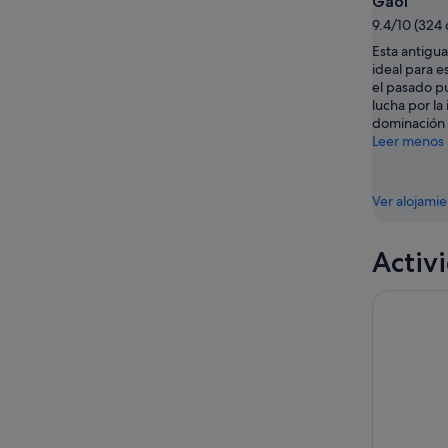
Gaol
9.4/10 (324
Esta antigua 
ideal para e
el pasado pu
lucha por la
dominación 
Leer menos
Ver alojami
Activ
Dublín: e