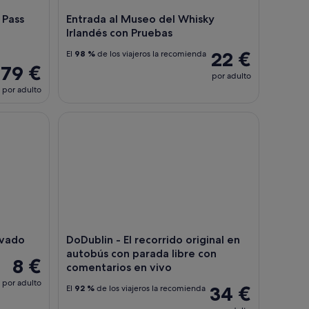
 Pass
Entrada al Museo del Whisky
Irlandés con Pruebas
22 €
El
98 %
de los viajeros la recomienda
79 €
por adulto
por adulto
ado
DoDublin - El recorrido original en autobús con p
ivado
DoDublin - El recorrido original en
autobús con parada libre con
8 €
comentarios en vivo
por adulto
34 €
El
92 %
de los viajeros la recomienda