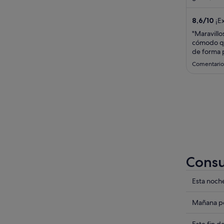
transporte
8,6
/
10
¡Ex
"Maravillo
cómodo qu
de forma 
un vuelo,
Comentario 
aeropuert
serviciale
completo d
delicioso 
Consu
Compru
Esta noch
los
precios
Compru
Mañana po
en
los
Kilmain
precios
Este fin 