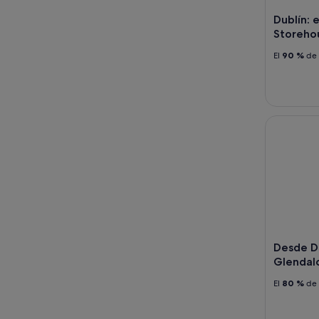
Dublín:
Storeho
El
90 %
de 
Desde Dubl
Desde Du
Glendal
El
80 %
de 