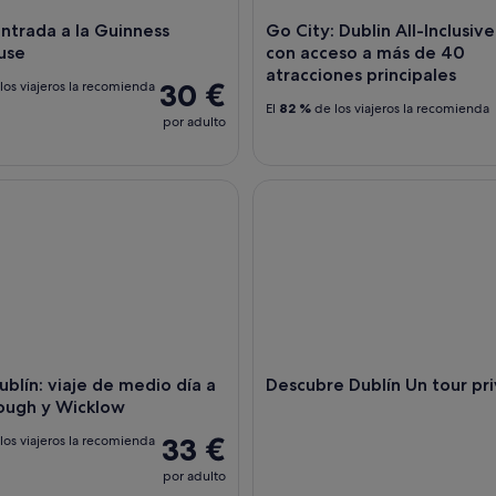
 entrada a la Guinness
Go City: Dublin All-Inclusive
use
con acceso a más de 40
atracciones principales
30 €
los viajeros la recomienda
El
82 %
de los viajeros la recomienda
por adulto
ín: viaje de medio día a Glendalough y Wicklow
Descubre Dublín Un tour priv
blín: viaje de medio día a
Descubre Dublín Un tour pr
ough y Wicklow
33 €
los viajeros la recomienda
por adulto