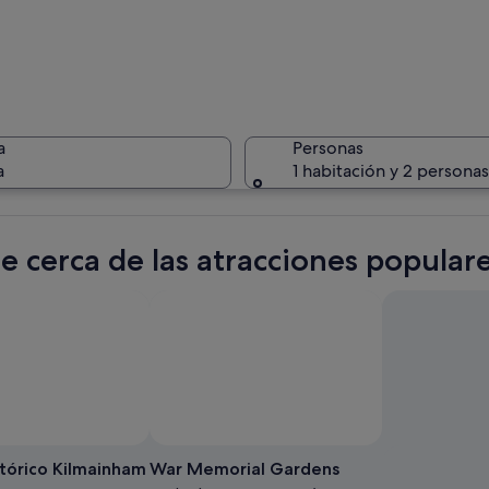
Un atrio 
a
Personas
a
1 habitación y 2 personas
Un candad
te cerca de las atracciones popula
niveles con una escalera central y ventanas en arco.
tórico Kilmainham
War Memorial Gardens