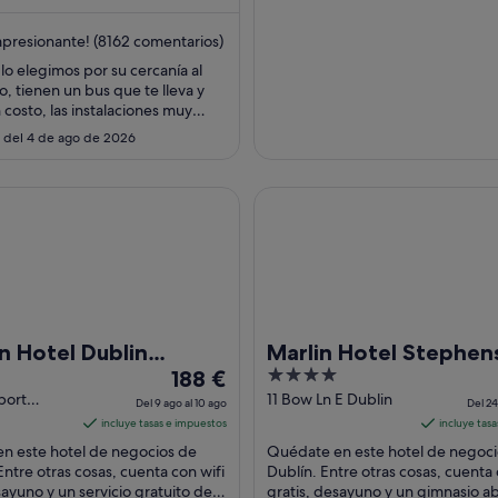
spectos que los huéspedes
que los huéspedes destacan en l
noche
..
comentarios ...
del
presionante! (8162 comentarios)
26
lo elegimos por su cercanía al
ago
, tienen un bus que te lleva y
al
 costo, las instalaciones muy
27
abitación muy amplia con todo lo
 del 4 de ago de 2026
"
ago
tel Dublin Airport Central
Marlin Hotel Stephens Green
n Hotel Dublin
Marlin Hotel Stephen
El
4
t Central
188 €
Green
precio
out
port
11 Bow Ln E Dublin
Del 9 ago al 10 ago
Del 24
Dublin
es
of
incluye tasas e impuestos
incluye tas
de
5
n este hotel de negocios de
Quédate en este hotel de negoci
188 €
 Entre otras cosas, cuenta con wifi
Dublín. Entre otras cosas, cuenta 
sayuno y un servicio gratuito de
por
gratis, desayuno y un gimnasio ab