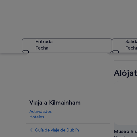
Entrada
Salid
Fecha
Fech
Ver mapa
Alója
Un atrio de varios 
Viaja a Kilmainham
Actividades
Hoteles
Guía de viaje de Dublín
Museo his