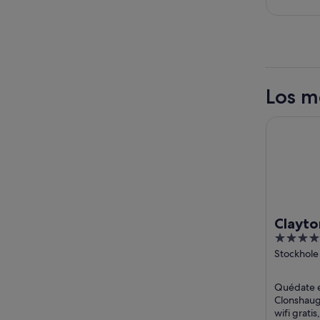
Los m
Clayton Ho
Clayto
4
Airpor
out
Stockhole
Clonshaug
of
5
Quédate e
Clonshaugh
wifi grati