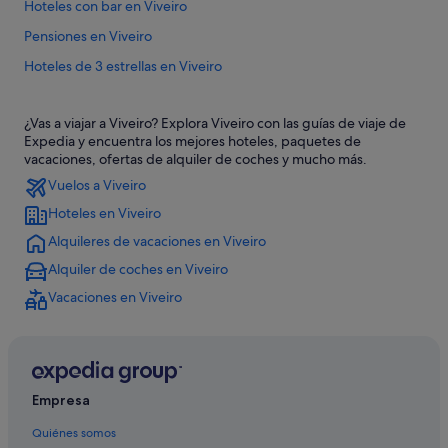
Hoteles con bar en Viveiro
Pensiones en Viveiro
Hoteles de 3 estrellas en Viveiro
Hoteles con spa en Viveiro
¿Vas a viajar a Viveiro? Explora Viveiro con las guías de viaje de
Apartoteles en Faro
Expedia y encuentra los mejores hoteles, paquetes de
Condominios en Viveiro
vacaciones, ofertas de alquiler de coches y mucho más.
Vuelos a Viveiro
Apartoteles en Viveiro
Hoteles en Viveiro
Hoteles en la playa en Viveiro
Alquileres de vacaciones en Viveiro
B&B en Viveiro
Alquiler de coches en Viveiro
Hoteles históricos en Viveiro
Vacaciones en Viveiro
Hoteles cerca de Cañones de la fragata Magdalena
Hoteles de 3 estrellas en Covas
Hoteles de golf en Viveiro
Casas privadas de vacaciones en Viveiro
Empresa
Casas rurales en Viveiro
Quiénes somos