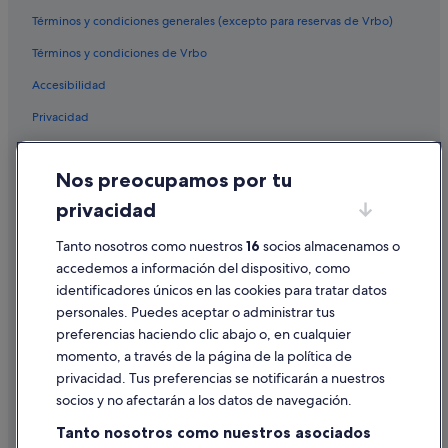
Villas en Viveiro
Términos y condiciones generales (excepto para reservas de Vrbo)
Hoteles cerca de Playa de Covas
Términos y condiciones de Vrbo
Albergues en Viveiro
Accesibilidad
Campings de caravanas en Viveiro
Privacidad
Hoteles con piscina en Viveiro
Cookies
Hoteles de 4 estrellas en Viveiro
Nos preocupamos por tu
Condiciones de uso
Viveiro hoteles
privacidad
Información legal/contacto
Hoteles con gimnasio en Viveiro
Tanto nosotros como nuestros
16
socios almacenamos o
Pautas sobre el contenido y cómo denunciar contenido
Independent hoteles en Viveiro
accedemos a información del dispositivo, como
Cabañas en Viveiro
identificadores únicos en las cookies para tratar datos
Ayuda
Hoteles cerca de Playa de Area
personales. Puedes aceptar o administrar tus
Ayuda
preferencias haciendo clic abajo o, en cualquier
Hoteles LGTBQIA en Viveiro
momento, a través de la página de la política de
Cancelar un vuelo
Hoteles para familias en Viveiro
privacidad. Tus preferencias se notificarán a nuestros
Cancelar una reserva de hotel o de un alquiler vacacional
Apartamentos en Suegos
socios y no afectarán a los datos de navegación.
Plazos de reembolso
Apartamentos en Covas
Tanto nosotros como nuestros asociados