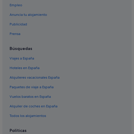
Hoteles cerca de Inicio de la ruta O Fuciño do Porco
Empleo
Hoteles para bodas en Viveiro
Anuncia tu alojamiento
Hoteles con restaurante en Viveiro
Publicidad
Apartamentos en Galdo
Prensa
Casas de campo en Viveiro
Hoteles de aventura en Viveiro
Búsquedas
Hoteles que aceptan mascotas en Viveiro
Viajes a España
Hoteles de negocios en Viveiro
Hoteles en España
Faro hoteles
Alquileres vacacionales España
Hoteles con wifi en Viveiro
Paquetes de viaje a España
Casas rurales en Covas
Vuelos baratos en España
Covas hoteles
Alquiler de coches en España
Apartamentos en Viveiro
Todos los alojamientos
Pensiones en Covas
Chalets en Viveiro
Políticas