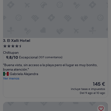
r
t
a
e
n
n
q
o
u
t
i
e
l
n
o
i
"
a
El Xalli Hotel
3. El Xalli Hotel
n
Alojamiento
b
de
Chiltiupan
u
4.5 estrellas
9.8
9,8/10
Excepcional
(107 comentarios)
e
sobre
n
"
"Buena vista, sin acceso a la playa pero el lugar es muy bonito,
10,
o
B
buena atención."
Excepcional,
e
u
Gabriela Alejandra
(107 comentarios)
l
e
Ver menos
a
n
El
145 €
i
a
precio
r
incluye tasas e impuestos
v
actual
Del 9 ago al 10 ago
e
i
es
a
s
de
c
CHURROS
t
145 €
o
a