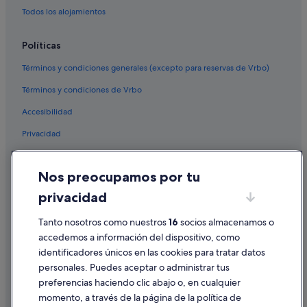
p
Zaragoza hoteles
Todos los alojamientos
o
Hoteles boutique en San Salvador
r
Políticas
s
Cabañas en Zaragoza
u
Términos y condiciones generales (excepto para reservas de Vrbo)
s
Apartamentos en Sonsonate
a
Términos y condiciones de Vrbo
Hoteles de 3 estrellas en San Salvador
t
e
Accesibilidad
Apartamentos en San Salvador
n
Privacidad
c
El Tunco hoteles
i
Apartamentos en Quezaltepeque
Cookies
o
n
Nos preocupamos por tu
Condiciones de uso
e
privacidad
s
Información legal/contacto
n
o
Tanto nosotros como nuestros
16
socios almacenamos o
Pautas sobre el contenido y cómo denunciar contenido
s
accedemos a información del dispositivo, como
q
identificadores únicos en las cookies para tratar datos
Ayuda
u
personales. Puedes aceptar o administrar tus
e
Ayuda
preferencias haciendo clic abajo o, en cualquier
d
a
momento, a través de la página de la política de
Cancelar un vuelo