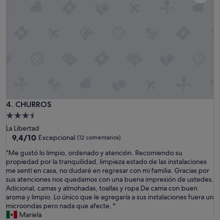
n
,
d
s
i
i
c
n
i
a
o
c
n
c
a
e
d
s
o
o
n
a
i
l
CHURROS
4. CHURROS
v
a
e
Alojamiento
p
n
de
La Libertad
l
t
3.5 estrellas
9.4
9,4/10
Excepcional
(12 comentarios)
a
i
sobre
y
l
"
"Me gustó lo limpio, ordenado y atención. Recomiendo su
10,
a
a
M
propiedad por la tranquilidad, limpieza estado de las instalaciones
Excepcional,
p
d
e
me sentí en casa, no dudaré en regresar con mi familia. Gracias por
(12 comentarios)
e
o
g
sus atenciones nos quedamos con una buena impresión de ustedes.
r
r
u
Adicional, camas y almohadas, toallas y ropa De cama con buen
o
e
s
aroma y limpio. Lo único que le agregaría a sus instalaciones fuera un
e
s
t
microondas pero nada que afecte. "
l
,
ó
Mariela
l