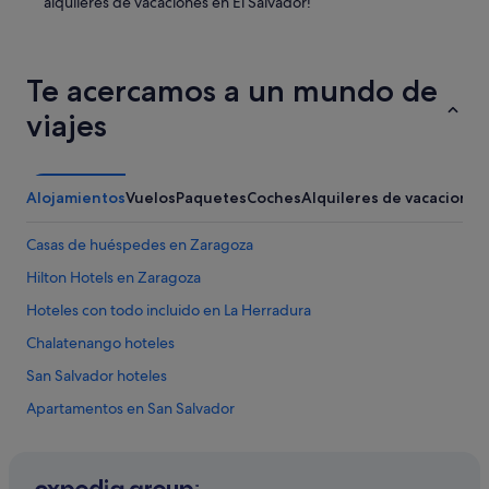
alquileres de vacaciones en El Salvador!
s
e
n
t
Te acercamos a un mundo de
í
e
viajes
n
c
a
s
Alojamientos
Vuelos
Paquetes
Coches
Alquileres de vacaciones
a
,
Casas de huéspedes en Zaragoza
n
o
Hilton Hotels en Zaragoza
d
u
Hoteles con todo incluido en La Herradura
d
Chalatenango hoteles
a
r
San Salvador hoteles
é
e
Apartamentos en San Salvador
n
Cabañas en Quezaltepeque
r
e
Quezaltepeque hoteles
g