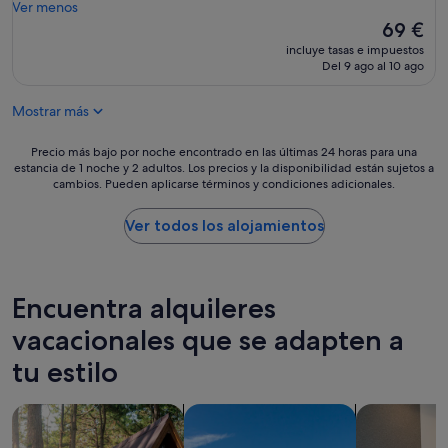
u
l
Ver menos
u
n
o
El
69 €
g
c
l
precio
a
incluye tasas e impuestos
a
i
actual
Del 9 ago al 10 ago
r
l
m
es
e
o
p
de
s
r
Mostrar más
i
69 €
m
h
o
u
o
,
Precio
Precio más bajo por noche encontrado en las últimas 24 horas para una
y
r
o
estancia de 1 noche y 2 adultos. Los precios y la disponibilidad están sujetos a
más
b
r
cambios. Pueden aplicarse términos y condiciones adicionales.
r
bajo
o
i
d
por
n
b
e
noche
Ver todos los alojamientos
i
l
n
encontrado
t
e
a
en
o
p
d
las
,
a
o
últimas
Encuentra alquileres
b
r
y
24 horas
u
a
a
para
vacacionales que se adapten a
e
d
t
una
n
o
tu estilo
e
estancia
a
r
n
de
a
m
c
1 noche
t
Buscar cabañas
Buscar villas
Buscar apart
i
i
y
e
r
ó
2 adultos.
n