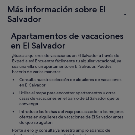
s
Más información sobre El
t
a
Salvador
d
o
d
Apartamentos de vacaciones
e
l
en El Salvador
a
s
¡Busca alquileres de vacaciones en El Salvador a través de
i
Expedia.es! Encuentra fácilmente tu alquiler vacacional, ya
n
sea una villa o un apartamento en El Salvador. Puedes
s
hacerlo de varias maneras:
t
a
Consulta nuestra selección de alquileres de vacaciones
l
en El Salvador
a
Utiliza el mapa para encontrar apartamentos u otras
c
casas de vacaciones en el barrio de El Salvador que te
i
convenga
o
Introduce las fechas del viaje para acceder a las mejores
n
ofertas en alquileres de vacaciones de El Salvador antes
e
de que se agoten
s
m
Ponte a ello ¡y consulta ya nuestro amplio abanico de
e