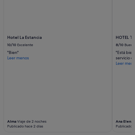
r
l
a
t
r
a
n
Hotel La Estancia
HOTEL T
q
10/10
Excelente
8/10
Bueno
u
i
"Bien"
"Está bien 
l
Leer menos
servicio d
i
Leer men
d
a
d
,
l
i
m
p
i
e
Alma
Viaje de 2 noches
Ana Elena
V
z
Publicado hace 2 días
Publicado h
a
e