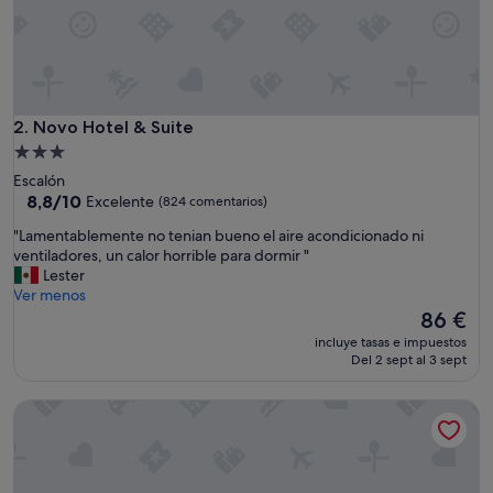
c
t
o
m
a
r
a
Novo Hotel & Suite
2. Novo Hotel & Suite
v
Alojamiento
i
de
Escalón
l
3.0 estrellas
8.8
8,8/10
Excelente
(824 comentarios)
l
sobre
o
"
"Lamentablemente no tenian bueno el aire acondicionado ni
10,
s
L
ventiladores, un calor horrible para dormir "
Excelente,
o
a
Lester
(824 comentarios)
l
m
Ver menos
i
e
El
86 €
m
n
precio
p
incluye tasas e impuestos
t
actual
Del 2 sept al 3 sept
i
a
es
o
b
de
y
El Xalli Hotel
l
86 €
m
e
u
m
y
e
t
n