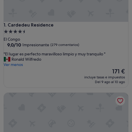
Cardedeu Residence
1. Cardedeu Residence
Alojamiento
de
El Congo
4.5 estrellas
9.0
9,0/10
Impresionante
(279 comentarios)
sobre
"
"El lugar es perfecto maravilloso limpio y muy tranquilo "
10,
E
Ronald Wilfredo
Impresionante,
l
Ver menos
(279 comentarios)
l
El
171 €
u
precio
incluye tasas e impuestos
g
actual
Del 9 ago al 10 ago
a
es
r
de
Novo Hotel & Suite
e
171 €
s
p
e
r
f
e