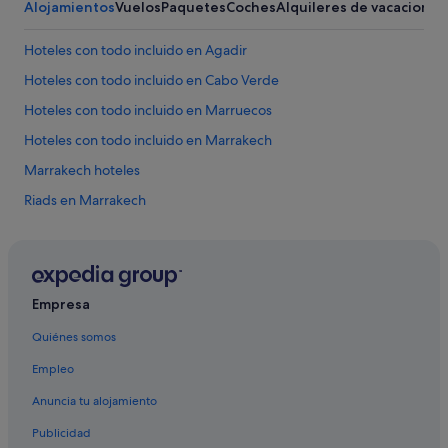
p
Alojamientos
Vuelos
Paquetes
Coches
Alquileres de vacaciones
o
d
Hoteles con todo incluido en Agadir
e
p
Hoteles con todo incluido en Cabo Verde
r
o
Hoteles con todo incluido en Marruecos
b
Hoteles con todo incluido en Marrakech
l
e
Marrakech hoteles
m
a
Riads en Marrakech
.
Riads en Tánger
"
Empresa
Quiénes somos
Empleo
Anuncia tu alojamiento
Publicidad