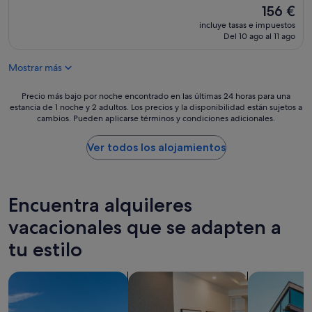
t
El
156 €
10,
e
i
precio
Excepcional,
l
incluye tasas e impuestos
v
actual
(143 comentarios)
a
Del 10 ago al 11 ago
a
es
c
s
de
o
"
Mostrar más
156 €
m
i
Precio
Precio más bajo por noche encontrado en las últimas 24 horas para una
d
estancia de 1 noche y 2 adultos. Los precios y la disponibilidad están sujetos a
más
a
cambios. Pueden aplicarse términos y condiciones adicionales.
bajo
d
por
u
noche
Ver todos los alojamientos
l
encontrado
c
en
e
las
,
últimas
d
Encuentra alquileres
24 horas
e
para
vacacionales que se adapten a
b
una
e
tu estilo
estancia
r
de
d
1 noche
e
Buscar villas
Buscar apartoteles
Buscar apar
y
s
2 adultos.
o
Los
l