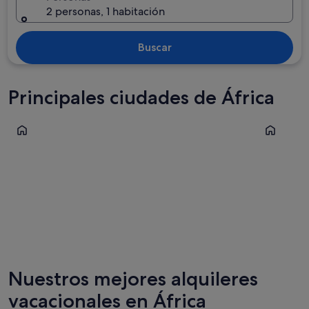
2 personas, 1 habitación
Buscar
Principales ciudades de África
Marrakech
Sharm el-S
Marrakech
Sharm el
Nuestros mejores alquileres
vacacionales en África