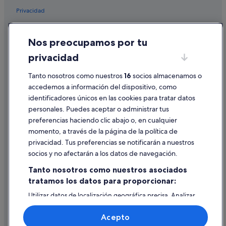
Privacidad
Cookies
Nos preocupamos por tu
Condiciones de uso
privacidad
Información legal/contacto
Tanto nosotros como nuestros
16
socios almacenamos o
Pautas sobre el contenido y cómo denunciar contenido
accedemos a información del dispositivo, como
identificadores únicos en las cookies para tratar datos
Ayuda
personales. Puedes aceptar o administrar tus
Ayuda
preferencias haciendo clic abajo o, en cualquier
momento, a través de la página de la política de
Cancelar un vuelo
privacidad. Tus preferencias se notificarán a nuestros
Cancelar una reserva de hotel o de un alquiler vacacional
socios y no afectarán a los datos de navegación.
Plazos de reembolso
Tanto nosotros como nuestros asociados
tratamos los datos para proporcionar:
Utilizar un cupón de Expedia
Utilizar datos de localización geográfica precisa. Analizar
Documentos para viajes internacionales
activamente las características del dispositivo para su
identificación. Almacenar la información en un dispositivo
Acepto
y/o acceder a ella. Publicidad y contenido personalizados,