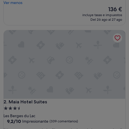
a
Ver menos
s
El
136 €
t
precio
incluye tasas e impuestos
i
actual
Del 26 ago al 27 ago
c
es
o
de
Maia Hotel Suites
y
136 €
E
x
c
e
l
e
n
t
e
H
o
t
e
Maia Hotel Suites
2. Maia Hotel Suites
l
Alojamiento
,
de
Les Berges du Lac
l
3.5 estrellas
9.2
9,2/10
Impresionante
(339 comentarios)
o
sobre
u