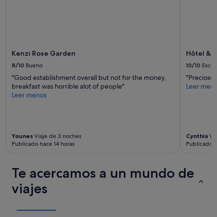
t
i
r
e
n
u
n
Kenzi Rose Garden
Hôtel & 
h
8/10
Bueno
10/10
Excel
o
"Good establishment overall but not for the money,
"Precioso 
t
breakfast was horrible alot of people"
Leer men
e
Leer menos
l
t
a
n
b
Younes
Viaje de 3 noches
Cynthia
Via
u
Publicado hace 14 horas
Publicado h
e
n
o
Te acercamos a un mundo de
e
s
viajes
e
t
i