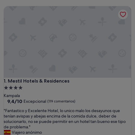
Mestil Hotels & Residences
Mestil Hotels & Residences
1. Mestil Hotels & Residences
Alojamiento
de
Kampala
4.0 estrellas
9.4
9,4/10
Excepcional
(119 comentarios)
sobre
"
"Fantastico y Excelente Hotel, lo unico malo los desayunos que
10,
F
tenían avispas y abejas encima de la comida dulce, deber de
Excepcional,
a
solucionarlo, no se puede permitir en un hotel tan bueno ese tipo
(119 comentarios)
n
de problema."
t
Viajero anónimo