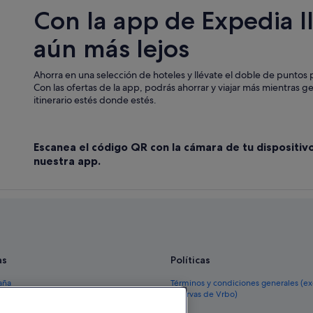
Con la app de Expedia l
aún más lejos
Ahorra en una selección de hoteles y llévate el doble de puntos p
Con las ofertas de la app, podrás ahorrar y viajar más mientras g
itinerario estés donde estés.
Escanea el código QR con la cámara de tu dispositiv
nuestra app.
as
Políticas
aña
Términos y condiciones generales (e
reservas de Vrbo)
España