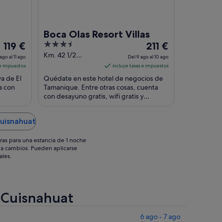
Boca Olas Resort Villas
El
3.5
El
119 €
211 €
precio
out
precio
Km. 42 1/2
ago al 11 ago
Del 9 ago al 10 ago
Carretera al Litoral
es
of
es
 e impuestos
incluye tasas e impuestos
Tamanique
de
5
de
a de El
Quédate en este hotel de negocios de
119 €
211 €
a con
Tamanique. Entre otras cosas, cuenta
por
con desayuno gratis, wifi gratis y
por
 los
aparcamiento gratuito. Algunos
noche
noche
aspectos que los ...
del
del
Cuisnahuat
10
9
ago
ago
ras para una estancia de 1 noche
al
al
os a cambios. Pueden aplicarse
ales.
11
10
ago
ago
e Cuisnahuat
6 ago - 7 ago