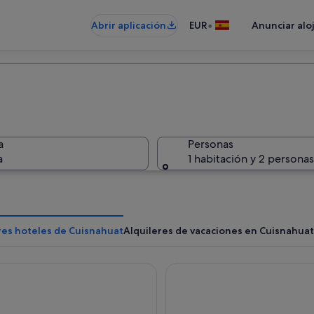
•
Abrir aplicación
EUR
Anunciar alo
a
Personas
a
1 habitación y 2 personas
res hoteles de Cuisnahuat
Alquileres de vacaciones en Cuisnahuat
ecameron Salinitas - All Inclusive
Cardedeu Hotel