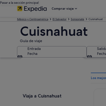
Pasar a la sección principal
Comprar viaje
México y Centroamérica
El Salvador
Sonsonate
Cuisnahuat
Cuisnahuat
Guía de viaje
Entrada
Salid
Fecha
Fech
Ver mapa
Los mejo
Royal D
Viaja a Cuisnahuat