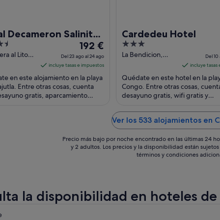
l Decameron Salinitas
Cardedeu Hotel
El
3
l Inclusive
192 €
precio
out
ra al Litoral
La Bendicion,
Del 23 ago al 24 ago
Del 10 
Acajutla
Cardedeu El
es
of
incluye tasas e impuestos
incluye tasas
Congo Santa Ana
de
5
e en este alojamiento en la playa
Quédate en este hotel en la play
Department
192 €
jutla. Entre otras cosas, cuenta
Congo. Entre otras cosas, cuent
sayuno gratis, aparcamiento
por
desayuno gratis, wifi gratis y
o y 5 piscinas al aire libre. Algo
aparcamiento gratuito. Algo que
noche
huéspedes destacan ...
del
Ver los 533 alojamientos en 
23
ago
Precio más bajo por noche encontrado en las últimas 24 ho
al
y 2 adultos. Los precios y la disponibilidad están sujet
términos y condiciones adicion
24
ago
lta la disponibilidad en hoteles d
eba
e