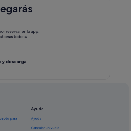
legarás
or reservar en la app.
estionas todo tu
o y descarga
Ayuda
xcepto para
Ayuda
Cancelar un vuelo