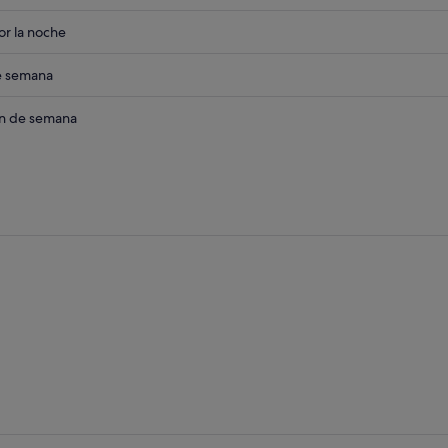
eba
r la noche
at
eba
de semana
at
eba
in de semana
at
at