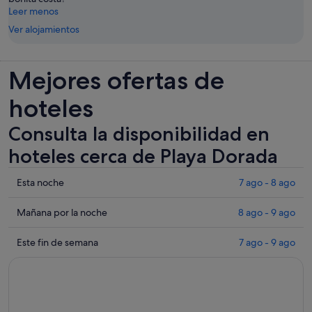
Leer menos
Ver alojamientos
Mejores ofertas de
hoteles
Consulta la disponibilidad en
hoteles cerca de Playa Dorada
Comprueba
Esta noche
7 ago - 8 ago
los
precios
Comprueba
Mañana por la noche
8 ago - 9 ago
cerca
los
de
precios
Comprueba
Este fin de semana
7 ago - 9 ago
Playa
cerca
los
Dorada
de
precios
para
Playa
cerca
esta
Dorada
de