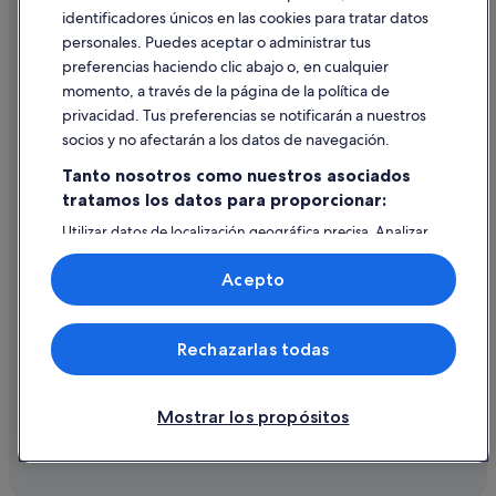
identificadores únicos en las cookies para tratar datos
Ayuda
personales. Puedes aceptar o administrar tus
Ayuda
preferencias haciendo clic abajo o, en cualquier
momento, a través de la página de la política de
Cancelar un vuelo
privacidad. Tus preferencias se notificarán a nuestros
Cancelar una reserva de hotel o de un alquiler vacacional
socios y no afectarán a los datos de navegación.
Plazos de reembolso
Tanto nosotros como nuestros asociados
tratamos los datos para proporcionar:
Utilizar un cupón de Expedia
Utilizar datos de localización geográfica precisa. Analizar
Documentos para viajes internacionales
activamente las características del dispositivo para su
identificación. Almacenar la información en un dispositivo
Acepto
y/o acceder a ella. Publicidad y contenido personalizados,
medición de publicidad y contenido, investigación de
audiencia y desarrollo de servicios.
© 2026 Expedia, Inc., una empresa de Expedia Group. Todos los
Rechazarlas todas
Lista de asociados (proveedores)
derechos reservados. Expedia y el logotipo de Expedia son marcas
comerciales o marcas comerciales registradas de Expedia, Inc.
Vacationspot, S.L., Agencia de Viajes, I-AV-0000631.3.
Mostrar los propósitos