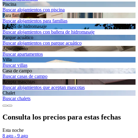
Piscina
Buscar alojamientos con piscina
Para familias
Buscar alojamientos para familias
Bañera de hidromasaje
Buscar alojamientos con bañera de hidromasaje
Parque acuático
Buscar alojamientos con parque acuático
Apartamento
Buscar apartamentos
Villa
Buscar villas
Casa de campo
Buscar casas de campo
Acepta mascotas
Buscar alojamientos que aceptan mascotas
Chalet
Buscar chalets
Consulta los precios para estas fechas
Esta noche
8 ago - 9 ago