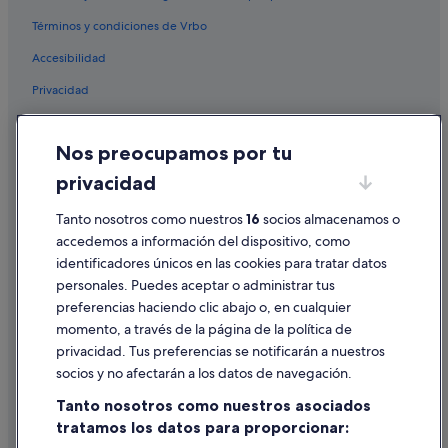
Términos y condiciones de Vrbo
Accesibilidad
Privacidad
Cookies
Nos preocupamos por tu
Condiciones de uso
privacidad
Información legal/contacto
Tanto nosotros como nuestros
16
socios almacenamos o
Pautas sobre el contenido y cómo denunciar contenido
accedemos a información del dispositivo, como
identificadores únicos en las cookies para tratar datos
Ayuda
personales. Puedes aceptar o administrar tus
Ayuda
preferencias haciendo clic abajo o, en cualquier
momento, a través de la página de la política de
Cancelar un vuelo
privacidad. Tus preferencias se notificarán a nuestros
Cancelar una reserva de hotel o de un alquiler vacacional
socios y no afectarán a los datos de navegación.
Plazos de reembolso
Tanto nosotros como nuestros asociados
tratamos los datos para proporcionar:
Utilizar un cupón de Expedia