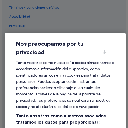
Términos y condiciones de Vrbo
Accesibilidad
Privacidad
Cookies
Nos preocupamos por tu
Condiciones de uso
privacidad
Información legal/contacto
Tanto nosotros como nuestros
16
socios almacenamos o
Pautas sobre el contenido y cómo denunciar contenido
accedemos a información del dispositivo, como
identificadores únicos en las cookies para tratar datos
Ayuda
personales. Puedes aceptar o administrar tus
Ayuda
preferencias haciendo clic abajo o, en cualquier
momento, a través de la página de la política de
Cancelar un vuelo
privacidad. Tus preferencias se notificarán a nuestros
Cancelar una reserva de hotel o de un alquiler vacacional
socios y no afectarán a los datos de navegación.
Plazos de reembolso
Tanto nosotros como nuestros asociados
tratamos los datos para proporcionar:
Utilizar un cupón de Expedia