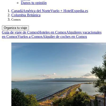
Danos tu opinión
Canadá
América del Norte
Vuelo + Hotel
Expedia.es
Columbia Británica
Comox
Organiza tu viaje
Guía de viaje de Comox
Hoteles en Comox
Alquileres vacacionales
en Comox
Vuelos a Comox
Alquiler de coches en Comox