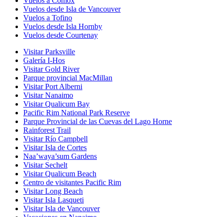
Vuelos a Comox
Vuelos desde Isla de Vancouver
Vuelos a Tofino
Vuelos desde Isla Hornby
Vuelos desde Courtenay
Visitar Parksville
Galería I-Hos
Visitar Gold River
Parque provincial MacMillan
Visitar Port Alberni
Visitar Nanaimo
Visitar Qualicum Bay
Pacific Rim National Park Reserve
Parque Provincial de las Cuevas del Lago Horne
Rainforest Trail
Visitar Río Campbell
Visitar Isla de Cortes
Naa’waya’sum Gardens
Visitar Sechelt
Visitar Qualicum Beach
Centro de visitantes Pacific Rim
Visitar Long Beach
Visitar Isla Lasqueti
Visitar Isla de Vancouver