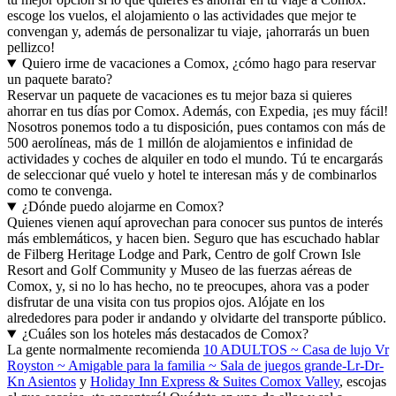
escoge los vuelos, el alojamiento o las actividades que mejor te
convengan y, además de personalizar tu viaje, ¡ahorrarás un buen
pellizco!
Quiero irme de vacaciones a Comox, ¿cómo hago para reservar
un paquete barato?
Reservar un paquete de vacaciones es tu mejor baza si quieres
ahorrar en tus días por Comox. Además, con Expedia, ¡es muy fácil!
Nosotros ponemos todo a tu disposición, pues contamos con más de
500 aerolíneas, más de 1 millón de alojamientos e infinidad de
actividades y coches de alquiler en todo el mundo. Tú te encargarás
de seleccionar qué vuelo y hotel te interesan más y de combinarlos
como te convenga.
¿Dónde puedo alojarme en Comox?
Quienes vienen aquí aprovechan para conocer sus puntos de interés
más emblemáticos, y hacen bien. Seguro que has escuchado hablar
de Filberg Heritage Lodge and Park, Centro de golf Crown Isle
Resort and Golf Community y Museo de las fuerzas aéreas de
Comox, y, si no lo has hecho, no te preocupes, ahora vas a poder
disfrutar de una visita con tus propios ojos. Alójate en los
alrededores para poder ir andando y olvidarte del transporte público.
¿Cuáles son los hoteles más destacados de Comox?
La gente normalmente recomienda
10 ADULTOS ~ Casa de lujo Vr
Royston ~ Amigable para la familia ~ Sala de juegos grande-Lr-Dr-
Kn Asientos
y
Holiday Inn Express & Suites Comox Valley
, escojas