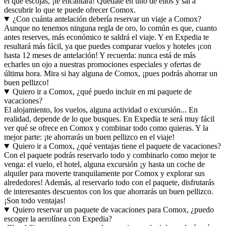
el que escojas, ¡te encantará! Quédate en uno de ellos y sal a
descubrir lo que te puede ofrecer Comox.
¿Con cuánta antelación debería reservar un viaje a Comox?
Aunque no tenemos ninguna regla de oro, lo común es que, cuanto
antes reserves, más económico te saldrá el viaje. Y en Expedia te
resultará más fácil, ya que puedes comparar vuelos y hoteles ¡con
hasta 12 meses de antelación! Y recuerda: nunca está de más
echarles un ojo a nuestras promociones especiales y ofertas de
última hora. Mira si hay alguna de Comox, ¡pues podrás ahorrar un
buen pellizco!
Quiero ir a Comox, ¿qué puedo incluir en mi paquete de
vacaciones?
El alojamiento, los vuelos, alguna actividad o excursión... En
realidad, depende de lo que busques. En Expedia te será muy fácil
ver qué se ofrece en Comox y combinar todo como quieras. Y la
mejor parte: ¡te ahorrarás un buen pellizco en el viaje!
Quiero ir a Comox, ¿qué ventajas tiene el paquete de vacaciones?
Con el paquete podrás reservarlo todo y combinarlo como mejor te
venga: el vuelo, el hotel, alguna excursión ¡y hasta un coche de
alquiler para moverte tranquilamente por Comox y explorar sus
alrededores! Además, al reservarlo todo con el paquete, disfrutarás
de interesantes descuentos con los que ahorrarás un buen pellizco.
¡Son todo ventajas!
Quiero reservar un paquete de vacaciones para Comox, ¿puedo
escoger la aerolínea con Expedia?