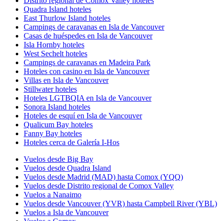
Distrito regional de Comox Valley hoteles
Quadra Island hoteles
East Thurlow Island hoteles
Campings de caravanas en Isla de Vancouver
Casas de huéspedes en Isla de Vancouver
Isla Hornby hoteles
West Sechelt hoteles
Campings de caravanas en Madeira Park
Hoteles con casino en Isla de Vancouver
Villas en Isla de Vancouver
Stillwater hoteles
Hoteles LGTBQIA en Isla de Vancouver
Sonora Island hoteles
Hoteles de esquí en Isla de Vancouver
Qualicum Bay hoteles
Fanny Bay hoteles
Hoteles cerca de Galería I-Hos
Vuelos desde Big Bay
Vuelos desde Quadra Island
Vuelos desde Madrid (MAD) hasta Comox (YQQ)
Vuelos desde Distrito regional de Comox Valley
Vuelos a Nanaimo
Vuelos desde Vancouver (YVR) hasta Campbell River (YBL)
Vuelos a Isla de Vancouver