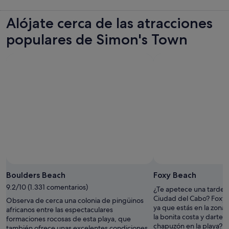
Alójate cerca de las atracciones
populares de Simon's Town
Boulders Beach
Foxy Beach
9.2/10 (1.331 comentarios)
¿Te apetece una tarde d
Ciudad del Cabo? Foxy 
Observa de cerca una colonia de pingüinos
ya que estás en la zona
africanos entre las espectaculares
la bonita costa y darte 
formaciones rocosas de esta playa, que
chapuzón en la playa?
también ofrece unas excelentes condiciones