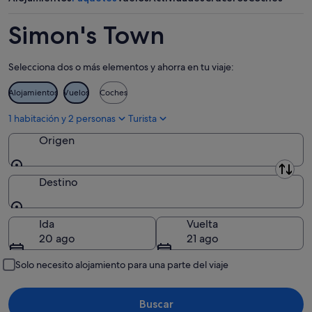
ago
semana,
próximo
-
7
fin
Simon's Town
8
ago
de
ago
-
semana,
Selecciona dos o más elementos y ahorra en tu viaje:
9
14
ago
ago
Alojamientos
Vuelos
Coches
-
16
1 habitación y 2 personas
Turista
ago
Origen
Origen
Destino
Destino
Ida
Vuelta
20 ago
21 ago
Solo necesito alojamiento para una parte del viaje
Buscar