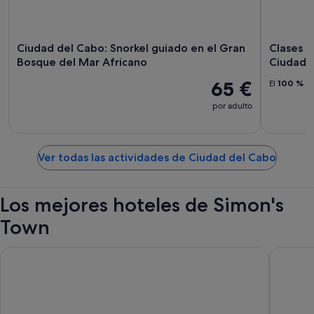
Ciudad del Cabo: Snorkel guiado en el Gran
Clases p
Bosque del Mar Africano
Ciudad 
65 €
El
100 %
de
por adulto
Ver todas las actividades de Ciudad del Cabo
Los mejores hoteles de Simon's
Town
Penguins View Guesthouse
Taj Cap