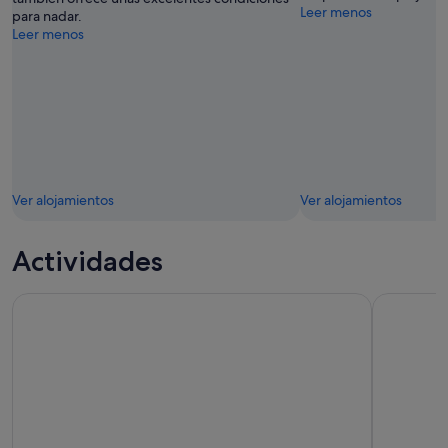
Leer menos
para nadar.
Leer menos
Ver alojamientos
Ver alojamientos
Actividades
Ciudad del Cabo: Snorkel guiado en el Gran Bosque del Mar
Clases par