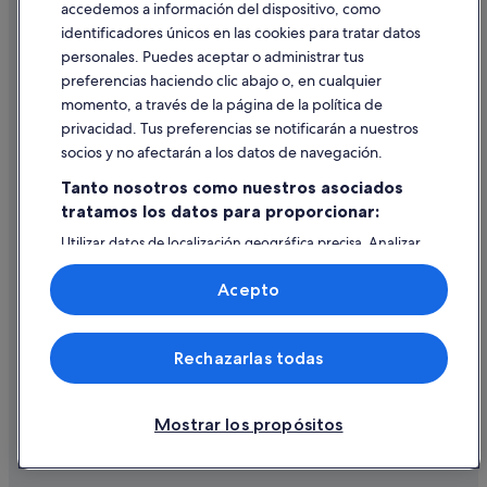
accedemos a información del dispositivo, como
identificadores únicos en las cookies para tratar datos
Ayuda
personales. Puedes aceptar o administrar tus
Ayuda
preferencias haciendo clic abajo o, en cualquier
momento, a través de la página de la política de
Cancelar un vuelo
privacidad. Tus preferencias se notificarán a nuestros
Cancelar una reserva de hotel o de un alquiler vacacional
socios y no afectarán a los datos de navegación.
Plazos de reembolso
Tanto nosotros como nuestros asociados
tratamos los datos para proporcionar:
Utilizar un cupón de Expedia
Utilizar datos de localización geográfica precisa. Analizar
Documentos para viajes internacionales
activamente las características del dispositivo para su
identificación. Almacenar la información en un dispositivo
Acepto
y/o acceder a ella. Publicidad y contenido personalizados,
medición de publicidad y contenido, investigación de
audiencia y desarrollo de servicios.
© 2026 Expedia, Inc., una empresa de Expedia Group. Todos los
Rechazarlas todas
Lista de asociados (proveedores)
derechos reservados. Expedia y el logotipo de Expedia son marcas
comerciales o marcas comerciales registradas de Expedia, Inc.
Vacationspot, S.L., Agencia de Viajes, I-AV-0000631.3.
Mostrar los propósitos