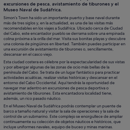
excursiones de pesca, avistamiento de tiburones y el
Museo Naval de Sudáfrica.
Simon’s Town ha sido un importante puerto y base naval durante
más de tres siglos y, en la actualidad, es una de las visitas más
recomendables en los viajes a Sudáfrica. Ubicado cerca de Ciudad
del Cabo, este encantador pueblo se derrama sobre una empinada
colina próxima a la orilla del mar. Visita sus bonitas playas y descubre
una colonia de pingüinos en libertad. También puedes participar en
una excursión de avistamiento de tiburones o, sencillamente,
descansar en el casco viejo.
Esta ciudad costera es célebre por la espectacularidad de sus vistas
y por albergar algunas de las zonas de ocio más bellas de la
península del Cabo. Se trata de un lugar fantástico para practicar
actividades acuáticas, realizar visitas históricas y descansar en el
entorno del Cabo Occidental. Aquí tendrás la oportunidad de
navegar mar adentro en excursiones de pesca deportiva o
avistamiento de tiburones. Esta encantadora localidad tiene,
además, un rico pasado náutico.
En el Museo Naval de Sudáfrica podrás contemplar un puente de
barco a tamaño natural y visitar la sala de operaciones y la sala de
control de un submarino. Este complejo se enorgullece de ampliar
continuamente su colección de objetos náuticos e históricos, que
incluye uniformes navales, equipo de buceo y minas marinas.