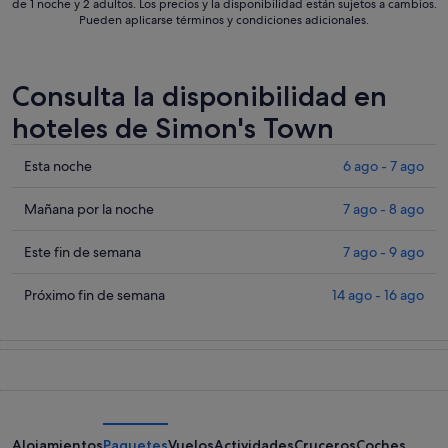
de 1 noche y 2 adultos. Los precios y la disponibilidad están sujetos a cambios.
Pueden aplicarse términos y condiciones adicionales.
Consulta la disponibilidad en
hoteles de Simon's Town
Comprueba
Esta noche
6 ago - 7 ago
los
precios
Comprueba
Mañana por la noche
7 ago - 8 ago
en
los
Simon's
precios
Comprueba
Este fin de semana
7 ago - 9 ago
Town
en
los
para
Simon's
precios
Comprueba
Próximo fin de semana
14 ago - 16 ago
esta
Town
en
los
noche,
para
Simon's
precios
6
mañana
Town
en
ago
por
para
Simon's
-
la
este
Town
7
noche,
fin
para
ago
7
de
el
Alojamientos
Paquetes
Vuelos
Actividades
Cruceros
Coches