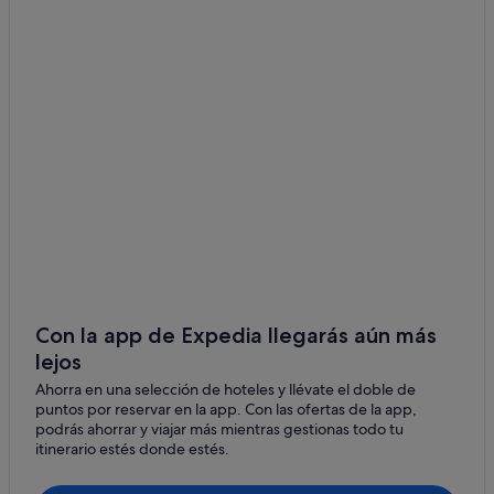
Bantry Bay hoteles
Constantia hoteles
Hoteles de 5 estrellas en Ciudad del Cabo
Kalk Bay hoteles
Camps Bay hoteles
Simon's Town hoteles
City Bowl hoteles
Khayelitsha hoteles
De Waterkant hoteles
Newlands hoteles
Con la app de Expedia llegarás aún más
lejos
Fish Hoek hoteles
Ahorra en una selección de hoteles y llévate el doble de
Casas de campo en Ciudad del Cabo
puntos por reservar en la app. Con las ofertas de la app,
Hoteles con todo incluido en Ciudad del Cabo
podrás ahorrar y viajar más mientras gestionas todo tu
itinerario estés donde estés.
Salt River hoteles
Hoteles cerca de Estación de metro de Kuyasa