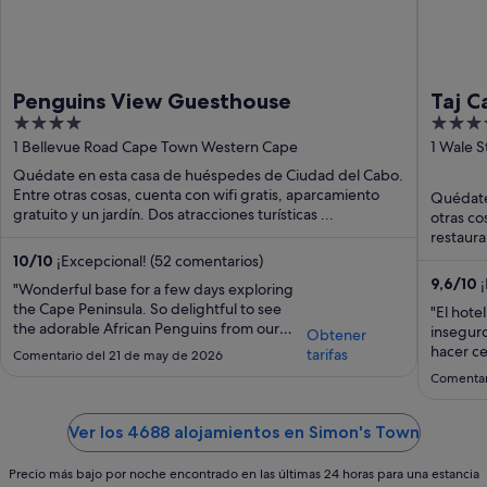
Penguins View Guesthouse
Taj 
4
5
out
out
1 Bellevue Road Cape Town Western Cape
1 Wale 
Cape
of
of
Quédate en esta casa de huéspedes de Ciudad del Cabo.
5
5
Entre otras cosas, cuenta con wifi gratis, aparcamiento
Quédate 
gratuito y un jardín. Dos atracciones turísticas ...
otras co
restaura
10
/
10
¡Excepcional! (52 comentarios)
9,6
/
10
¡
"Wonderful base for a few days exploring
the Cape Peninsula. So delightful to see
"El hote
the adorable African Penguins from our
inseguro
Obtener
room and to get to go down early to see
hacer ce
tarifas
Comentario del 21 de may de 2026
them at Boulder’s Beach before the
Comentar
crowds. 🐧 Room was so lovely and had
everything we needed - highly
recommend!"
Ver los 4688 alojamientos en Simon's Town
Precio más bajo por noche encontrado en las últimas 24 horas para una estancia