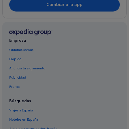
Cambiar a la app
Tokai hoteles
Wynberg hoteles
Tamboerskloof hoteles
Hoteles boutique en Ciudad del Cabo
Empresa
Hoteles cerca de Cabo de Buena Esperanza
Quiénes somos
Empleo
Anuncia tu alojamiento
Publicidad
Prensa
Búsquedas
Viajes a España
Hoteles en España
Alquileres vacacionales España