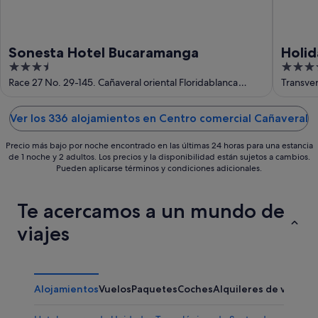
Sonesta Hotel Bucaramanga
Holid
3.5
3.5
IHG
out
out
Race 27 No. 29-145. Cañaveral oriental Floridablanca
Transve
Santander
of
of
5
5
Ver los 336 alojamientos en Centro comercial Cañaveral
Precio más bajo por noche encontrado en las últimas 24 horas para una estancia
de 1 noche y 2 adultos. Los precios y la disponibilidad están sujetos a cambios.
Pueden aplicarse términos y condiciones adicionales.
Te acercamos a un mundo de
viajes
Alojamientos
Vuelos
Paquetes
Coches
Alquileres de vacaci