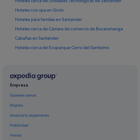
Hoteles cerca de Unidades Tecnológicas de Santander
Hoteles con spa en Girón
Hoteles para familias en Santander
Hoteles cerca de Cámara de comercio de Bucaramanga
Cabañas en Santander
Hoteles cerca de Ecoparque Cerro del Santísimo
Girón hoteles
Lebrija hoteles
Hoteles cerca de Parque Mejoras Públicas
Hoteles cerca de Clínica Foscal Internacional
Empresa
Posadas en Piedecuesta
Quiénes somos
Hoteles cerca de Mirador El Tabacal
Empleo
Posadas en Floridablanca
Anuncia tu alojamiento
Hoteles con piscina en Santander
Publicidad
Hoteles de aventura en Santander
Prensa