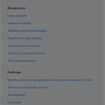
Piedecuesta hoteles
Hoteles de 3 estrellas en Floridablanca
Búsquedas
Posadas en Santander
Viajes a España
Casas privadas de vacaciones en Bucaramanga
Hoteles en España
Hoteles cerca de Parque San Pío
Alquileres vacacionales España
Santander hoteles
Paquetes de viaje a España
Hoteles con piscina en Floridablanca
Vuelos baratos en España
Hoteles cerca de Centro comercial Acrópolis
Alquiler de coches en España
Los Santos hoteles
Todos los alojamientos
Cabañas en Bucaramanga
Hoteles cerca de Parque de Floridablanca
Políticas
Charta hoteles
Términos y condiciones generales (excepto para reservas de Vrbo)
Hoteles cerca de Universidad Industrial de Santander
Términos y condiciones de Vrbo
Floridablanca hoteles
Accesibilidad
Bucaramanga hoteles
Privacidad