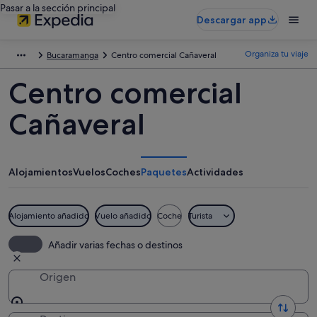
Pasar a la sección principal
Descargar app
Organiza tu viaje
Bucaramanga
Centro comercial Cañaveral
Centro comercial
Cañaveral
Alojamientos
Vuelos
Coches
Paquetes
Actividades
Alojamiento añadido
Vuelo añadido
Coche
Turista
Añadir varias fechas o destinos
Origen