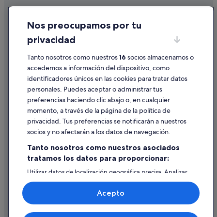
Albergues en Santander
Cookies
Apartamentos en Bucaramanga
Nos preocupamos por tu
Condiciones de uso
B&B en Santander
privacidad
Información legal/contacto
Matanza hoteles
Pautas sobre el contenido y cómo denunciar contenido
Tanto nosotros como nuestros
16
socios almacenamos o
Hoteles de 4 estrellas en Girón
accedemos a información del dispositivo, como
Hoteles cerca de Universidad Autónoma de
identificadores únicos en las cookies para tratar datos
Ayuda
Bucaramanga
personales. Puedes aceptar o administrar tus
Ayuda
Cabañas en Zapatoca
preferencias haciendo clic abajo o, en cualquier
momento, a través de la página de la política de
Cancelar un vuelo
Casas privadas de vacaciones en Girón
privacidad. Tus preferencias se notificarán a nuestros
Hoteles con piscina en Piedecuesta
Cancelar una reserva de hotel o de un alquiler vacacional
socios y no afectarán a los datos de navegación.
Hoteles de 4 estrellas en Floridablanca
Plazos de reembolso
Tanto nosotros como nuestros asociados
Hoteles de 5 estrellas en Piedecuesta
tratamos los datos para proporcionar:
Utilizar un cupón de Expedia
Hoteles cerca de Centro comercial Parque Caracolí
Utilizar datos de localización geográfica precisa. Analizar
Documentos para viajes internacionales
activamente las características del dispositivo para su
Albergues en Bucaramanga
identificación. Almacenar la información en un dispositivo
Acepto
y/o acceder a ella. Publicidad y contenido personalizados,
Alojamientos agroturísticos en Santander
medición de publicidad y contenido, investigación de
audiencia y desarrollo de servicios.
Cabañas en Piedecuesta