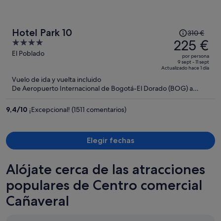
El
Hotel Park 10
310 €
precio
225 €
4
era
out
El Poblado
por persona
de
of
9 sept - 11 sept
Actualizado hace 1 día
310 €,
5
Vuelo de ida y vuelta incluido
ahora
De Aeropuerto Internacional de Bogotá-El Dorado (BOG) a
es
Aeropuerto Internacional José María Córdova (MDE)
de
9,4
/
10
¡Excepcional! (1511 comentarios)
225 €
por
persona
Elegir fechas
Alójate cerca de las atracciones
populares de Centro comercial
Cañaveral