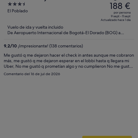
precio
188 €
3.5
era
out
El Poblado
por persona
de
of
9 sept - 11 sept
Actualizado hace 1 día
271 €,
5
Vuelo de ida y vuelta incluido
ahora
De Aeropuerto Internacional de Bogotá-El Dorado (BOG) a
es
Aeropuerto Internacional José María Córdova (MDE)
de
9,2
/
10
¡Impresionante! (138 comentarios)
188 €
por
Me gustó q me dejaron hacer el check in antes aunque me cobraron
más, me gustó q me dejaron esperar en el lobbi hasta q llegara mi
persona
Uber, No me gustó q prometían algo y no cumplieron No me gustó
la comida y eso q solo fue un desayuno No me gustó el agua fría del
Comentario del 16 de jul de 2026
jacuzzi que se le pidió al encargado subir la temperatura y me dijo q
no podía hacer nada No me gustó el trato Fui a celebrar mi
cumpleaños lo hice saber y nada especial No había nada en el
televisor En general no es recomendable más q para ir a dormir. Aún
así siento q por el costo hay mejores opciones