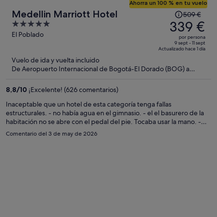
Ahorra un 100 % en tu vuelo
El
Medellin Marriott Hotel
509 €
precio
339 €
5
era
out
El Poblado
por persona
de
of
9 sept - 11 sept
Actualizado hace 1 día
509 €,
5
Vuelo de ida y vuelta incluido
ahora
De Aeropuerto Internacional de Bogotá-El Dorado (BOG) a
es
Aeropuerto Internacional José María Córdova (MDE)
de
8,8
/
10
¡Excelente! (626 comentarios)
339 €
por
Inaceptable que un hotel de esta categoría tenga fallas
estructurales. - no había agua en el gimnasio. - el el basurero de la
persona
habitación no se abre con el pedal del pie. Tocaba usar la mano. -
papel higiénico áspero y de muy mala calidad. - estando en
Comentario del 3 de may de 2026
Medellín no saben el concepto de flat white (traían macchiato) Lo
grave NO HAY AGUA CALIENTE y muy poca presión de agua . Lo
reporte 2 días seguidos. Ni solución ni disculpa. Primera y última vez
que me hospedo en este hotel